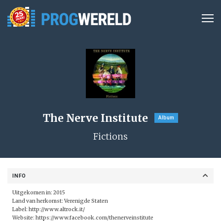
The Nerve Institute
Album
Fictions
INFO
Uitgekomen in: 2015
Land van herkomst: Verenigde Staten
Label:
http://www.altrock.it/
Website:
https://www.facebook.com/thenerveinstitute