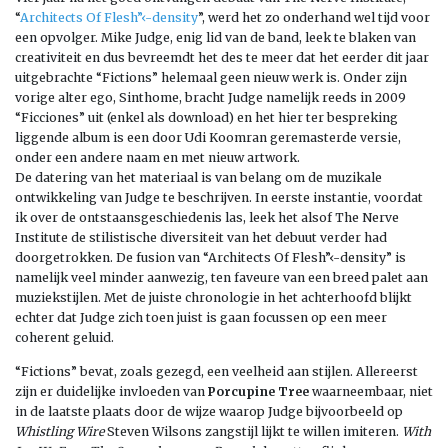
“
Architects Of Flesh”‹-density
”, werd het zo onderhand wel tijd voor
een opvolger. Mike Judge, enig lid van de band, leek te blaken van
creativiteit en dus bevreemdt het des te meer dat het eerder dit jaar
uitgebrachte “Fictions” helemaal geen nieuw werk is. Onder zijn
vorige alter ego, Sinthome, bracht Judge namelijk reeds in 2009
“Ficciones” uit (enkel als download) en het hier ter bespreking
liggende album is een door Udi Koomran geremasterde versie,
onder een andere naam en met nieuw artwork.
De datering van het materiaal is van belang om de muzikale
ontwikkeling van Judge te beschrijven. In eerste instantie, voordat
ik over de ontstaansgeschiedenis las, leek het alsof The Nerve
Institute de stilistische diversiteit van het debuut verder had
doorgetrokken. De fusion van “Architects Of Flesh”‹-density” is
namelijk veel minder aanwezig, ten faveure van een breed palet aan
muziekstijlen. Met de juiste chronologie in het achterhoofd blijkt
echter dat Judge zich toen juist is gaan focussen op een meer
coherent geluid.
“Fictions” bevat, zoals gezegd, een veelheid aan stijlen. Allereerst
zijn er duidelijke invloeden van
Porcupine Tree
waarneembaar, niet
in de laatste plaats door de wijze waarop Judge bijvoorbeeld op
Whistling Wire
Steven Wilsons zangstijl lijkt te willen imiteren.
With