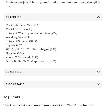
Luistermogelijkheid:
https://altrockproductions.bandcamp.com/album/ficti
ons
TRACKLIST
The Confidence-Man (6:14)
City Of Narrows (6:23)
Knives Of Winters / Coronation Days (7:22)
Whistling Wire (4:38)
Knives Of Summer (10:19)
Rayuela (4:42)
With Joy We Espy The Sarcophagus (6:21)
Grimoire (3:34)
Abrazo Y Caminando (4:11)
Docile Bodies/ In The Leprosarium (11:22)
BEZETTING
DISCOGRAFIE
20 juli 2015
Vier jaar na het goed ontvangen debuut van The Nerve Institute,