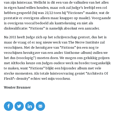
van zijn luisteraar. Wellicht is dit een van de valkuilen van het alles
in eigen hand willen houden, maar ook zal Judge’s leeftijd een rol
hebben gespeeld (hij was 21/22 toen hij “Ficciones” maakte, wat de
prestatie er overigens alleen maar knapper op maakt). Voorgaande
is overigens vooral bedoeld als kanttekening en niet als
diskwalificatie: “Fictions” is namelijk absoluut een aanrader.
Na 2011 heeft Judge zich op het schrijverschap gestort, dus het is
maar de vraag of er nog nieuw werk van The Nerve Institute zal
verschijnen. Met de heruitgave van “Fictions” (en een nog te
verschijnen heruitgave van een ander Sinthome-album) zullen we
het dus (voorlopig?) moeten doen. We mogen ons gelukkig prijzen
met AltRocks keuze om Judges oudere werk nu breder toegankelijk
te maken, want “Fictions” blijkt een bijzonder album met vele
sterke momenten. Als totale luisterervaring geniet “Architects Of
Flesh”‹-density” echter wel mijn voorkeur.
Wouter Brunner