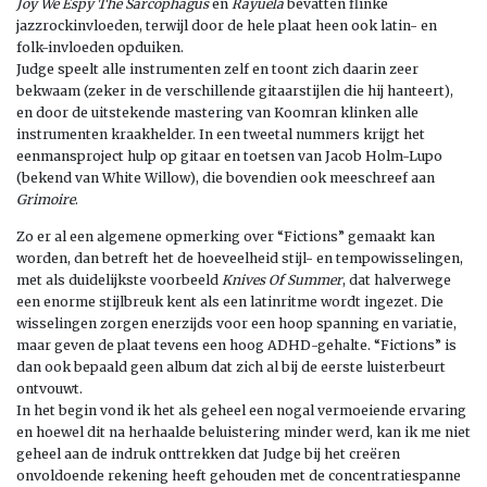
Joy We Espy The Sarcophagus
en
Rayuela
bevatten flinke
jazzrockinvloeden, terwijl door de hele plaat heen ook latin- en
folk-invloeden opduiken.
Judge speelt alle instrumenten zelf en toont zich daarin zeer
bekwaam (zeker in de verschillende gitaarstijlen die hij hanteert),
en door de uitstekende mastering van Koomran klinken alle
instrumenten kraakhelder. In een tweetal nummers krijgt het
eenmansproject hulp op gitaar en toetsen van Jacob Holm-Lupo
(bekend van White Willow), die bovendien ook meeschreef aan
Grimoire
.
Zo er al een algemene opmerking over “Fictions” gemaakt kan
worden, dan betreft het de hoeveelheid stijl- en tempowisselingen,
met als duidelijkste voorbeeld
Knives Of Summer
, dat halverwege
een enorme stijlbreuk kent als een latinritme wordt ingezet. Die
wisselingen zorgen enerzijds voor een hoop spanning en variatie,
maar geven de plaat tevens een hoog ADHD-gehalte. “Fictions” is
dan ook bepaald geen album dat zich al bij de eerste luisterbeurt
ontvouwt.
In het begin vond ik het als geheel een nogal vermoeiende ervaring
en hoewel dit na herhaalde beluistering minder werd, kan ik me niet
geheel aan de indruk onttrekken dat Judge bij het creëren
onvoldoende rekening heeft gehouden met de concentratiespanne