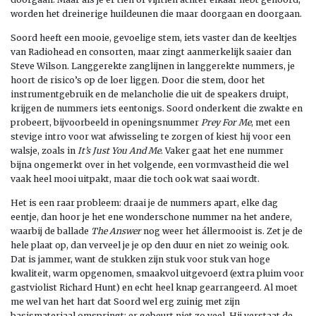
worden het dreinerige huildeunen die maar doorgaan en doorgaan.
Soord heeft een mooie, gevoelige stem, iets vaster dan de keeltjes
van Radiohead en consorten, maar zingt aanmerkelijk saaier dan
Steve Wilson. Langgerekte zanglijnen in langgerekte nummers, je
hoort de risico’s op de loer liggen. Door die stem, door het
instrumentgebruik en de melancholie die uit de speakers druipt,
krijgen de nummers iets eentonigs. Soord onderkent die zwakte en
probeert, bijvoorbeeld in openingsnummer
Prey For Me
, met een
stevige intro voor wat afwisseling te zorgen of kiest hij voor een
walsje, zoals in
It’s Just You And Me
. Vaker gaat het ene nummer
bijna ongemerkt over in het volgende, een vormvastheid die wel
vaak heel mooi uitpakt, maar die toch ook wat saai wordt.
Het is een raar probleem: draai je de nummers apart, elke dag
eentje, dan hoor je het ene wonderschone nummer na het andere,
waarbij de ballade
The Answer
nog weer het állermooist is. Zet je de
hele plaat op, dan verveel je je op den duur en niet zo weinig ook.
Dat is jammer, want de stukken zijn stuk voor stuk van hoge
kwaliteit, warm opgenomen, smaakvol uitgevoerd (extra pluim voor
gastviolist Richard Hunt) en echt heel knap gearrangeerd. Al moet
me wel van het hart dat Soord wel erg zuinig met zijn
basismateriaal omspringt; er gebeurt niet zo veel. Hij verstaat de