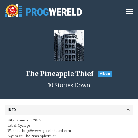
The Pineapple Thief
Album
10 Stories Down
INFO
Uitgekomen in: 2005
Label:
Cyclops
Website:
http://www.spocksbeard.com
MySpace:
The Pineapple Thief