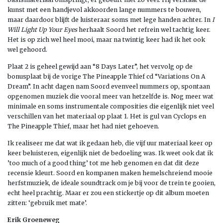
kunst met een handjevol akkoorden lange nummers te bouwen,
maar daardoor blijft de luisteraar soms met lege handen achter. In
I
Will Light Up Your Eyes
herhaalt Soord het refrein wel tachtig keer.
Het is op zich wel heel mooi, maar na twintig keer had ik het ook
wel gehoord.
Plaat 2 is geheel gewijd aan “8 Days Later”, het vervolg op de
bonusplaat bij de vorige The Pineapple Thief cd “Variations On A
Dream”. In acht dagen nam Soord evenveel nummers op, spontaan
opgenomen muziek die vooral meer van hetzelfde is. Nog meer wat
minimale en soms instrumentale composities die eigenlijk niet veel
verschillen van het materiaal op plaat 1. Het is gul van Cyclops en
The Pineapple Thief, maar het had niet gehoeven.
Ik realiseer me dat wat ik gedaan heb, die vijf uur materiaal keer op
keer beluisteren, eigenlijk niet de bedoeling was. Ik weet ook dat ik
’too much of a good thing’ tot me heb genomen en dat dit deze
recensie kleurt. Soord en kompanen maken hemelschreiend mooie
herfstmuziek, de ideale soundtrack om je bij voor de trein te gooien,
echt heel prachtig. Maar er zou een stickertje op dit album moeten
zitten: ‘gebruik met mate’.
Erik Groeneweg