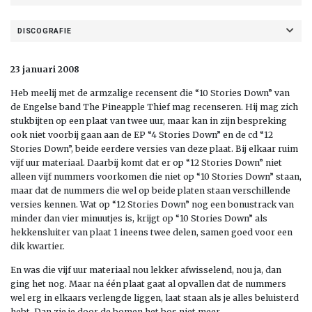
DISCOGRAFIE
23 januari 2008
Heb meelij met de armzalige recensent die “10 Stories Down” van
de Engelse band The Pineapple Thief mag recenseren. Hij mag zich
stukbijten op een plaat van twee uur, maar kan in zijn bespreking
ook niet voorbij gaan aan de EP “4 Stories Down” en de cd “12
Stories Down”, beide eerdere versies van deze plaat. Bij elkaar ruim
vijf uur materiaal. Daarbij komt dat er op “12 Stories Down” niet
alleen vijf nummers voorkomen die niet op “10 Stories Down” staan,
maar dat de nummers die wel op beide platen staan verschillende
versies kennen. Wat op “12 Stories Down” nog een bonustrack van
minder dan vier minuutjes is, krijgt op “10 Stories Down” als
hekkensluiter van plaat 1 ineens twee delen, samen goed voor een
dik kwartier.
En was die vijf uur materiaal nou lekker afwisselend, nou ja, dan
ging het nog. Maar na één plaat gaat al opvallen dat de nummers
wel erg in elkaars verlengde liggen, laat staan als je alles beluisterd
hebt. Dan zie je door de bomen het bos niet meer.