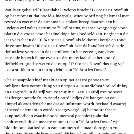
Wat is er gebeurd? Platenlabel Cyclops bracht “12 Stories Down” uit
op het moment dat hoofd-Pineapple Bruce Soord nog helemaal niet
tevreden was met de opnamen. De plaat kreeg daarom een bij
Cyclops wel vaker gebruikte “club” status, meestal weggelegd voor
platen die vooral voor hardnekkige fans bedoeld zijn. Begin van dit
jaar verscheen de EP “4 Stories Down” als lekkermakertje en rond
de zomer kwam “10 Stories Down” uit, wat de band betreft dus de
definitieve versie van deze stukken. In het vervolg van deze
recensie beperk ik me even tot dat materiaal, al is het voor de
liefhebber goed te weten dat er op “12 Stories Down” dus nog vijf
extra stukken staan ten opzichte van “10 Stories Down”.
The Pineapple Thief maakt een op het eerste gehoor wat
onbijzondere versmelting van Britpop Ã la
Radiohead
of
Coldplay
en Progrock in de stijl van
Porcupine Tree
. Daarbij componeert
eerdergenoemde fruitvriend Soord liedjes die hangen op een
simpel akkoordenschema dat ad infinitum wordt herhaald waarbij
er steeds elementen worden toegevoegd. Bij het soort fraaie
zangmelodieën waarin Soord meestal grossiert pakt dat
schitterend uit; de meeste nummers van “10 Stories Down” zijn
bloedmooie kathedralen van nummers die maar doorgaan en
doorgaan. Maar als je er tien of vijftien achter elkaar hebt gehoord,