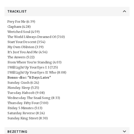
TRACKLIST
Prey For Me (6:39)
Clapham (4:28)
Wretched Soul (4:59)
The World I Always Dreamed Of (7:10)
Start Your Descent (3:54)
My Own Oblivion (3:39)
It's Just You And Me (4:56)
The Anwers (5:22)
From Where You're Standing (4:03)
I Will Light Up Your Eyes I: I (7:25)
I Will Light Up Your Eyes II: Who (8:08)
Bonus-disc: "8 Days Later"
Sunday. Crash (6:24)
Monday. Sleep (5:25)
Tuesday. Haboob (9:08)
Wednesday. The Snail Song (8:33)
Thursday. Fifty Four (7:00)
Friday. 5 Minutes (5:13)
Saturday. Reverse (8:24)
Sunday. King Street (8:30)
BEZETTING