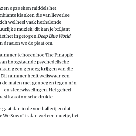
enzen opzoeken middels het
mbiante klanken die van lieverlee
ich wel heel vaak herhalende
rlijke muziek; dit kan je briljant
 Met het ingetogen
Deep Blue World
n draaien we de plaat om.
elnummer te horen hoe The Pinapple
g van hoogstaande psychedelische
k kan geen genoeg krijgen van die
s. Dit nummer heeft weliswaar een
ken de maten met genoegen tegen m’n
o- en sfeerwisselingen. Het geheel
aast kakofonische drukte.
gaat dan in de voetballerij en dat
We Sown” is dan wel een moetje, het