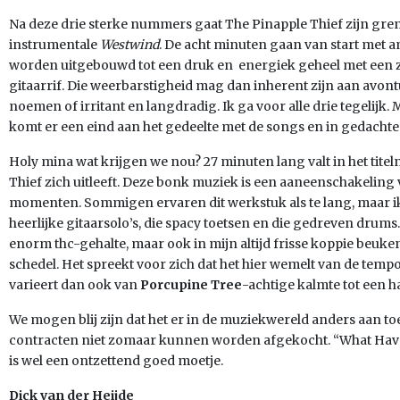
Na deze drie sterke nummers gaat The Pinapple Thief zijn gr
instrumentale
Westwind
. De acht minuten gaan van start met a
worden uitgebouwd tot een druk en energiek geheel met een z
gitaarrif. Die weerbarstigheid mag dan inherent zijn aan avontuu
noemen of irritant en langdradig. Ik ga voor alle drie tegelijk.
komt er een eind aan het gedeelte met de songs en in gedachte
Holy mina wat krijgen we nou? 27 minuten lang valt in het tit
Thief zich uitleeft. Deze bonk muziek is een aaneenschakelin
momenten. Sommigen ervaren dit werkstuk als te lang, maar i
heerlijke gitaarsolo’s, die spacy toetsen en die gedreven drum
enorm thc-gehalte, maar ook in mijn altijd frisse koppie beu
schedel. Het spreekt voor zich dat het hier wemelt van de temp
varieert dan ook van
Porcupine Tree
-achtige kalmte tot een h
We mogen blij zijn dat het er in de muziekwereld anders aan toe 
contracten niet zomaar kunnen worden afgekocht. “What Have 
is wel een ontzettend goed moetje.
Dick van der Heijde