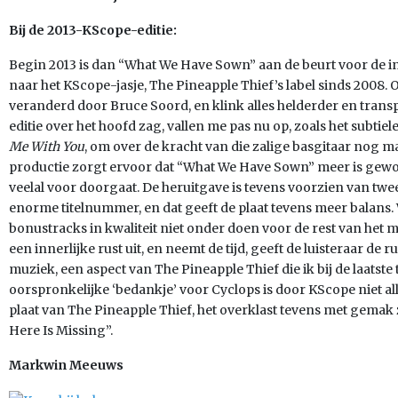
Bij de 2013-KScope-editie:
Begin 2013 is dan “What We Have Sown” aan de beurt voor de 
naar het KScope-jasje, The Pineapple Thief’s label sinds 2008.
veranderd door Bruce Soord, en klink alles helderder en transpar
editie over het hoofd zag, vallen me pas nu op, zoals het subtie
Me With You
, om over de kracht van die zalige basgitaar nog m
productie zorgt ervoor dat “What We Have Sown” meer is gewo
veelal voor doorgaat. De heruitgave is tevens voorzien van twe
enorme titelnummer, en dat geeft de plaat tevens meer balans. 
bonustracks in kwaliteit niet onder doen voor de rest van het 
een innerlijke rust uit, en neemt de tijd, geeft de luisteraar de 
muziek, een aspect van The Pineapple Thief die ik bij de laatste 
oorspronkelijke ‘bedankje’ voor Cyclops is door KScope niet a
plaat van The Pineapple Thief, het overklast tevens met gemak
Here Is Missing”.
Markwin Meeuws