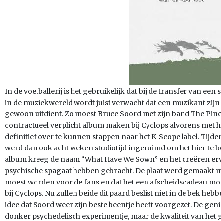
In de voetballerij is het gebruikelijk dat bij de transfer van een
in de muziekwereld wordt juist verwacht dat een muzikant zijn c
gewoon uitdient. Zo moest Bruce Soord met zijn band The Pine
contractueel verplicht album maken bij Cyclops alvorens met he
definitief over te kunnen stappen naar het K-Scope label. Ti
werd dan ook acht weken studiotijd ingeruimd om het hier te 
album kreeg de naam “What Have We Sown” en het creëren erv
psychische spagaat hebben gebracht. De plaat werd gemaakt met 
moest worden voor de fans en dat het een afscheidscadeau moes
bij Cyclops. Nu zullen beide dit paard beslist niet in de bek heb
idee dat Soord weer zijn beste beentje heeft voorgezet. De geni
donker psychedelisch experimentje, maar de kwaliteit van het g