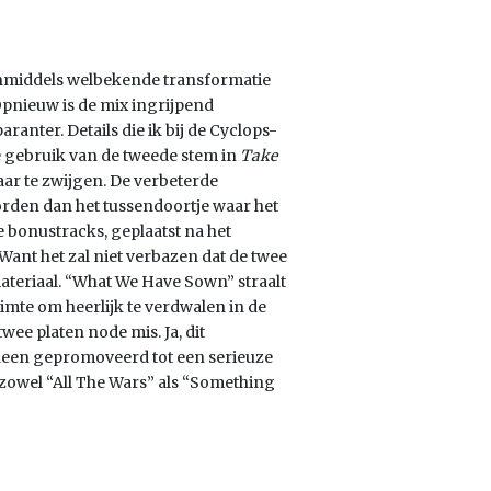
inmiddels welbekende transformatie
 Opnieuw is de mix ingrijpend
anter. Details die ik bij de Cyclops-
le gebruik van de tweede stem in
Take
aar te zwijgen. De verbeterde
rden dan het tussendoortje waar het
e bonustracks, geplaatst na het
Want het zal niet verbazen dat de twee
materiaal. “What We Have Sown” straalt
ruimte om heerlijk te verdwalen in de
twee platen node mis. Ja, dit
lleen gepromoveerd tot een serieuze
 zowel “All The Wars” als “Something