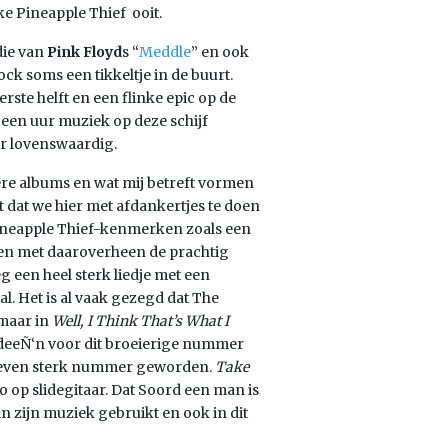
e Pineapple Thief ooit.
die van
Pink Floyd
s
“
Meddle
” en ook
k soms een tikkeltje in de buurt.
ste helft en een flinke epic op de
een uur muziek op deze schijf
er lovenswaardig.
re albums en wat mij betreft vormen
t dat we hier met afdankertjes te doen
 Pineapple Thief-kenmerken zoals een
tsen met daaroverheen de prachtig
 een heel sterk liedje met een
l. Het is al vaak gezegd dat The
maar in
Well, I Think That’s What I
ideeÑ‘n voor dit broeierige nummer
ns even sterk nummer geworden.
Take
 op slidegitaar. Dat Soord een man is
 in zijn muziek gebruikt en ook in dit