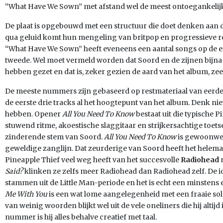
“What Have We Sown” met afstand wel de meest ontoegankelijk
De plaat is opgebouwd met een structuur die doet denken aan 
qua geluid komt hun mengeling van britpop en progressieve roc
“What Have We Sown” heeft eveneens een aantal songs op de eer
tweede. Wel moet vermeld worden dat Soord en de zijnen bijna 
hebben gezet en dat is, zeker gezien de aard van het album, ze
De meeste nummers zijn gebaseerd op restmateriaal van eerde
de eerste drie tracks al het hoogtepunt van het album. Denk nie
hebben. Opener
All You Need To Know
bestaat uit die typische
stuwend ritme, akoestische slaggitaar en strijkersachtige toe
zinderende stem van Soord.
All You Need To Know
is gewoonweg
geweldige zanglijn. Dat zeurderige van Soord heeft het helemaa
Pineapple Thief veel weg heeft van het succesvolle
Radiohead
Said?
klinken ze zelfs meer Radiohead dan Radiohead zelf. De 
stammen uit de Little Man-periode en het is echt een minste
Me With You
is een wat lome aangelegenheid met een fraaie solo
van weinig woorden blijkt wel uit de vele oneliners die hij altijd
nummer is hij alles behalve creatief met taal.