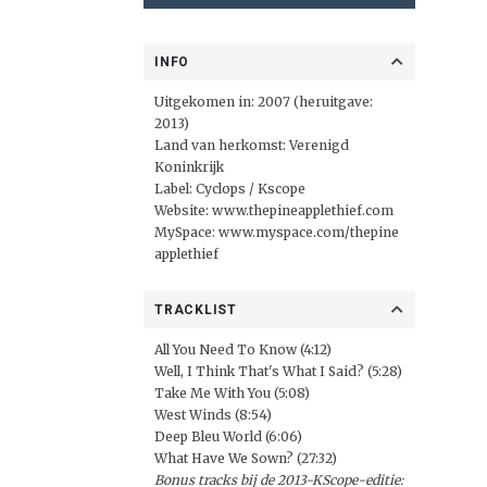
INFO
Uitgekomen in: 2007 (heruitgave:
2013)
Land van herkomst: Verenigd
Koninkrijk
Label:
Cyclops
/
Kscope
Website:
www.thepineapplethief.com
MySpace:
www.myspace.com/thepine
applethief
TRACKLIST
All You Need To Know (4:12)
Well, I Think That's What I Said? (5:28)
Take Me With You (5:08)
West Winds (8:54)
Deep Bleu World (6:06)
What Have We Sown? (27:32)
Bonus tracks bij de 2013-KScope-editie: