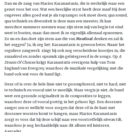
Dan nu de zang van Marios Karanastasis, die is werkelijk waar een
genot voor het oor. Wat een heerlijke strot heeft deze man! Hij doet
ongeveer alles goed wat je als topzanger ook moet doen; qua sound,
qua techniek en diversiteit is deze man een meester. Ik kan
meerdere nummers noemen waar zijn stem mij van begin tot eind
weet te boeien, maar dan moet ik ze eigenlijk allemaal opnoemen.
Zo nu en dan doet zijn stem aan die van
Meatloaf
denken en zal ik
het zeggen? Ja, ik zeg het: Karanastasis is gewoon beter. Naast het
reguliere zangwerk zingt hij ook nog verscheidene koortjes in, die
smaakvol en zonder opsmuk zijn geïntegreerd in de songs. Op
A
Dream Of Choices
krijgt Karanastatis overigens hulp van Tom
Englund van Evergrey, waardoor de muzikale vergelijking met die
band ook wat voor de hand ligt.
Deze cd is over de hele linie niet te gecompliceerd, niet te hard, niet
te technisch en vooral niet te moeilijk. Maar vergis je niet, de band
weet een gezonde originaliteit in de composities te leggen,
waardoor deze cd vooral prettig in het gehoor ligt. Een doorsnee
zanger zou er wellicht voor zorgen dat deze cd in de kast met
doorsnee worsten komt te hangen, maar Marios Karanastasis
zorgt er voor dat hij deze schijf naar een voortreffelijk niveau tilt,
waardoor je nog herhaaldelijk naar dit album wil luisteren.
Aanrader.