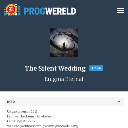
The Silent Wedding
Album
Enigma Eternal
INFO
Uitgekomen in: 2017
Land van herkomst: Griekenland
Label: Fyb Records
Website (weblink):
http://www.fybrecords.com/