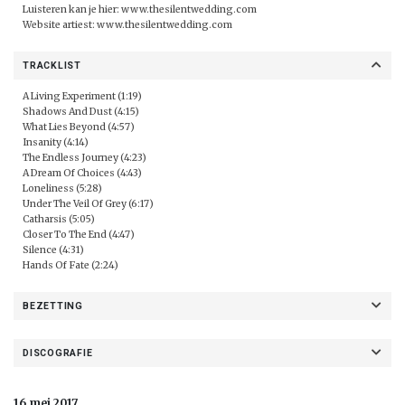
Luisteren kan je hier:
www.thesilentwedding.com
Website artiest:
www.thesilentwedding.com
TRACKLIST
A Living Experiment (1:19)
Shadows And Dust (4:15)
What Lies Beyond (4:57)
Insanity (4:14)
The Endless Journey (4:23)
A Dream Of Choices (4:43)
Loneliness (5:28)
Under The Veil Of Grey (6:17)
Catharsis (5:05)
Closer To The End (4:47)
Silence (4:31)
Hands Of Fate (2:24)
BEZETTING
DISCOGRAFIE
16 mei 2017