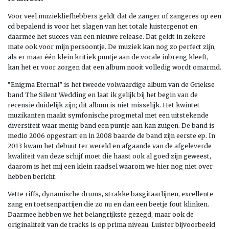
Voor veel muziekliefhebbers geldt dat de zanger of zangeres op een
cd bepalend is voor het slagen van het totale luistergenot en
daarmee het succes van een nieuwe release. Dat geldt in zekere
mate ook voor mijn persoontje. De muziek kan nog zo perfect zijn,
als er maar één klein kritiek puntje aan de vocale inbreng kleeft,
kan het er voor zorgen dat een album nooit volledig wordt omarmd.
“Enigma Eternal” is het tweede volwaardige album van de Griekse
band The Silent Wedding en laat ik gelijk bij het begin van de
recensie duidelijk zijn; dit album is niet misselijk. Het kwintet
muzikanten maakt symfonische progmetal met een uitstekende
diversiteit waar menig band een puntje aan kan zuigen. De band is
medio 2006 opgestart en in 2008 baarde de band zijn eerste ep. In
2013 kwam het debuut ter wereld en afgaande van de afgeleverde
kwaliteit van deze schijf moet die haast ook al goed zijn geweest,
daarom is het mij een klein raadsel waarom we hier nog niet over
hebben bericht.
Vette riffs, dynamische drums, strakke basgitaarlijnen, excellente
zang en toetsenpartijen die zo nu en dan een beetje fout klinken.
Daarmee hebben we het belangrijkste gezegd, maar ook de
originaliteit van de tracks is op prima niveau. Luister bijvoorbeeld