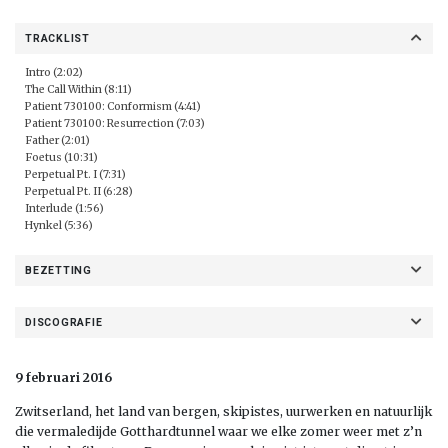
TRACKLIST
Intro (2:02)
The Call Within (8:11)
Patient 730100: Conformism (4:41)
Patient 730100: Resurrection (7:03)
Father (2:01)
Foetus (10:31)
Perpetual Pt. I (7:31)
Perpetual Pt. II (6:28)
Interlude (1:56)
Hynkel (5:36)
BEZETTING
DISCOGRAFIE
9 februari 2016
Zwitserland, het land van bergen, skipistes, uurwerken en natuurlijk
die vermaledijde Gotthardtunnel waar we elke zomer weer met z’n