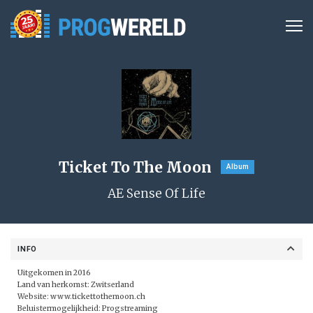
Ticket To The Moon
Album
AE Sense Of Life
INFO
Uitgekomen in 2016
Land van herkomst: Zwitserland
Website:
www.tickettothemoon.ch
Beluistermogelijkheid:
Progstreaming