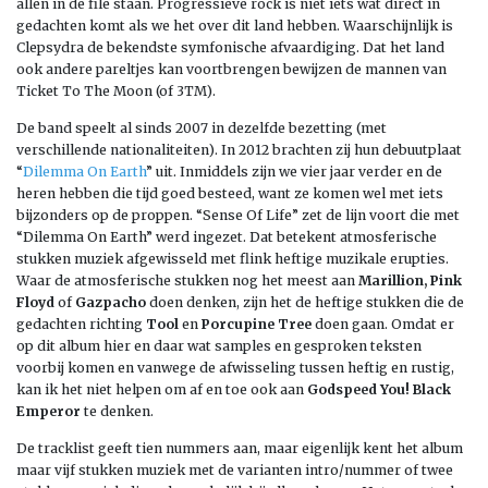
allen in de file staan. Progressieve rock is niet iets wat direct in
gedachten komt als we het over dit land hebben. Waarschijnlijk is
Clepsydra de bekendste symfonische afvaardiging. Dat het land
ook andere pareltjes kan voortbrengen bewijzen de mannen van
Ticket To The Moon (of 3TM).
De band speelt al sinds 2007 in dezelfde bezetting (met
verschillende nationaliteiten). In 2012 brachten zij hun debuutplaat
“
Dilemma On Earth
” uit. Inmiddels zijn we vier jaar verder en de
heren hebben die tijd goed besteed, want ze komen wel met iets
bijzonders op de proppen. “Sense Of Life” zet de lijn voort die met
“Dilemma On Earth” werd ingezet. Dat betekent atmosferische
stukken muziek afgewisseld met flink heftige muzikale erupties.
Waar de atmosferische stukken nog het meest aan
Marillion, Pink
Floyd
of
Gazpacho
doen denken, zijn het de heftige stukken die de
gedachten richting
Tool
en
Porcupine Tree
doen gaan. Omdat er
op dit album hier en daar wat samples en gesproken teksten
voorbij komen en vanwege de afwisseling tussen heftig en rustig,
kan ik het niet helpen om af en toe ook aan
Godspeed You! Black
Emperor
te denken.
De tracklist geeft tien nummers aan, maar eigenlijk kent het album
maar vijf stukken muziek met de varianten intro/nummer of twee