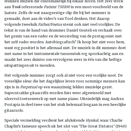
stukken muziek die onlosmakelijk bij elkaar horen. Het zeer sterk
aan
Tool
refererende
Patient 730100
is een mooi voorbeeld van de
laatste. Zelfs de wat naargeestige clip die bij het nummer is
gemaakt, doet aan de video’s van Tool denken. Het daarop
volgende tweeluik
Father/Foetus
stemt ook niet veel vrolijker. De
tekst is van de hand van drummer Daniel Gosteli en verhaalt over
het gemis van een vader en de worsteling van de protagonist met
het zelf vader worden. Autobiografisch? Ik hoop het niet voor hem,
want erg positief is het allemaal niet. De muziek in dit nummer doet
met name in het instrumentale tussenstuk erg spookachtig aan en
maakt het zeer duister om vervolgens weer in één van die heftige
uitspattingen uit te monden.
Het volgende nummer zorgt ook al niet voor een vrolijke noot. De
vreselijke sleur die het dagelijkse leven voor sommige mensen kan
zijn is in
Perpetual
op een waanzinnig lekker muziekje gezet.
Superstrakke gitaarriffs worden hier weer afgewisseld met
sfeervol toetsenwerk op met name piano. Uiteindelijk mag Andrea
Portapia in deel twee van het stuk helemaal losgaan in een heerlijke
gitaarsolo.
Speciale vermelding verdient het afsluitende
Hynkel
, waar Charlie
Chaplin’s fameuze speech uit het slot van ‘The Great Dictator’ (1940)