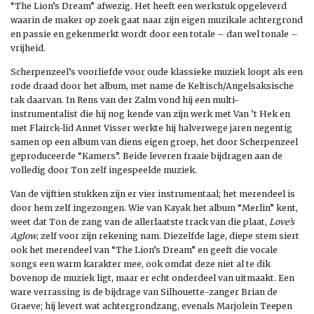
“The Lion’s Dream” afwezig. Het heeft een werkstuk opgeleverd
waarin de maker op zoek gaat naar zijn eigen muzikale achtergrond
en passie en gekenmerkt wordt door een totale – dan wel tonale –
vrijheid.
Scherpenzeel’s voorliefde voor oude klassieke muziek loopt als een
rode draad door het album, met name de Keltisch/Angelsaksische
tak daarvan. In Rens van der Zalm vond hij een multi-
instrumentalist die hij nog kende van zijn werk met Van ’t Hek en
met Flairck-lid Annet Visser werkte hij halverwege jaren negentig
samen op een album van diens eigen groep, het door Scherpenzeel
geproduceerde “Kamers”. Beide leveren fraaie bijdragen aan de
volledig door Ton zelf ingespeelde muziek.
Van de vijftien stukken zijn er vier instrumentaal; het merendeel is
door hem zelf ingezongen. Wie van Kayak het album “Merlin” kent,
weet dat Ton de zang van de allerlaatste track van die plaat,
Love’s
Aglow
, zelf voor zijn rekening nam. Diezelfde lage, diepe stem siert
ook het merendeel van “The Lion’s Dream” en geeft die vocale
songs een warm karakter mee, ook omdat deze niet al te dik
bovenop de muziek ligt, maar er echt onderdeel van uitmaakt. Een
ware verrassing is de bijdrage van Silhouette-zanger Brian de
Graeve; hij levert wat achtergrondzang, evenals Marjolein Teepen