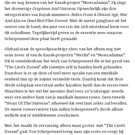
die we nog kennen van het Kayak-project “Nostradamus”. Zij zingt
het dromerige
Gryphons And Unicorns
. Opmerkelijk zijn drie
interpretaties van Kayak-nummers:
Relics From A Distant Age
,
Woe
And Alas
en
Dead Bird Flies Forever
. Niet de meest gangbare uit het
oeuvre van de band, dus juist een trio dat zich uitstekend leent voor
dit soloalbum. Tegelijkertijd geven ze de essentie weer waarom
Scherpenzeel deze plaat heeft gemaakt.
Globaal staat de sprookjesachtige sfeer van het album nog niet
eens zover af van de Kayak-projecten “Merlin” en “Nostradamus”.
Dit is onmiskenbaar het werk van Scherpenzeel die in het geval van
“The Lion’s Dream” alle touwtjes zelf in handen heeft gehouden.
Daardoor is er op deze cd veel meer sprake van een muzikale
eenheid dan op de zojuist vermelde titels. Daarbij komt dat deze
derde soloplaat een totaal ander karakter heeft dan de eerste twee.
Misschien is het wel het mooiste doel voor zo’n uitstapje: steeds
weer een andere kant van je muzikale kunnen tonen. Geen tweede
“Heart Of The Universe”, alhoewel dat veel fans zeker zal bevallen.
De meest conservatieve fans zullen Scherpenzeel’s derde album
wellicht wat té middeleeuws overkomen.
Nee, het maakt de verrassing alleen maar groter: met “The Lion’s
Dream” gaat Ton Scherpenzeel terug naar zijn roots en voegt hij