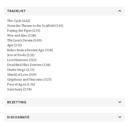
TRACKLIST
The Cycle (4:42)
From the Throne to the Scaffold (3:10)
Paying the Piper (2:15)
Woe and Alas (3:28)
The Lion's Dream (5:00)
Ayre (2:51)
Relics from a Distant Age (3:18)
Jest of Fools (2:21)
Lost Horizons (3:43)
Dead Bird Flies Forever (3:28)
Under Siege (2:33)
Shield of Love (3:19)
Gryphons and Unicorns (3:23)
Pase el Agoa (1:36)
Sanctuary (2:58)
BEZETTING
DISCOGRAFIE