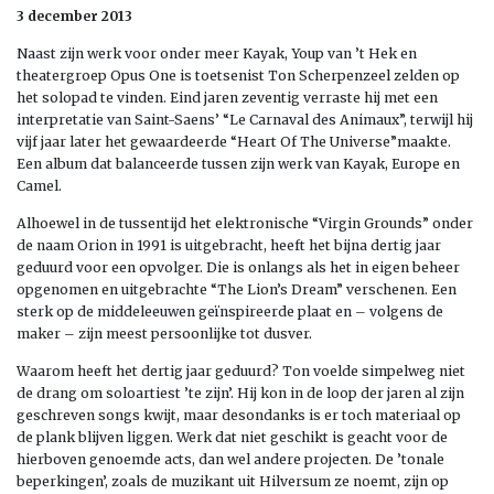
3 december 2013
Naast zijn werk voor onder meer Kayak, Youp van ’t Hek en
theatergroep Opus One is toetsenist Ton Scherpenzeel zelden op
het solopad te vinden. Eind jaren zeventig verraste hij met een
interpretatie van Saint-Saens’ “Le Carnaval des Animaux”, terwijl hij
vijf jaar later het gewaardeerde “Heart Of The Universe”maakte.
Een album dat balanceerde tussen zijn werk van Kayak, Europe en
Camel.
Alhoewel in de tussentijd het elektronische “Virgin Grounds” onder
de naam Orion in 1991 is uitgebracht, heeft het bijna dertig jaar
geduurd voor een opvolger. Die is onlangs als het in eigen beheer
opgenomen en uitgebrachte “The Lion’s Dream” verschenen. Een
sterk op de middeleeuwen geïnspireerde plaat en – volgens de
maker – zijn meest persoonlijke tot dusver.
Waarom heeft het dertig jaar geduurd? Ton voelde simpelweg niet
de drang om soloartiest ’te zijn’. Hij kon in de loop der jaren al zijn
geschreven songs kwijt, maar desondanks is er toch materiaal op
de plank blijven liggen. Werk dat niet geschikt is geacht voor de
hierboven genoemde acts, dan wel andere projecten. De ’tonale
beperkingen’, zoals de muzikant uit Hilversum ze noemt, zijn op