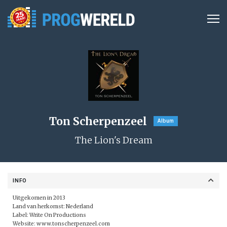
Ton Scherpenzeel
Album
The Lion's Dream
INFO
Uitgekomen in 2013
Land van herkomst: Nederland
Label:
Write On Productions
Website:
www.tonscherpenzeel.com