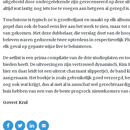
uitgebreid door ondergetekende zijn gerecenseerd op deze site, 
altijd wat lastig nog iets toe te voegen aan hetgeen al gezegd is.
Touchstone is typisch zo’n groeibriljant en maakt op elk albu
popel dan ook de band eens live aan het werk te zien, maar tot mi
van gekomen. Met deze dubbelaar, die verslag doet van de hoo
beleven waren gedurende twee optredens in respectievelijk Phil
elk geval op gepaste wijze live te beluisteren.
De setlist is een prima compilatie van de drie studioplaten en t
bieden heeft. De uitvoeringen zijn vertrouwd dynamisch, Kim Se
hier en daar leidt tot een uiterst charmant slippertje), de band k
aangenaam. Het boekje is zoals gebruikelijk goed verzorgd, bev
oog ook wat krijgt, dus al met al is aanschaf wel gerechtvaardi
huis hebben van een van de beste progrock nieuwkomers van de
Govert Krul