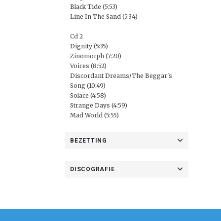
Black Tide (5:53)
Line In The Sand (5:34)
Cd 2
Dignity (5:35)
Zinomorph (7:20)
Voices (8:52)
Discordant Dreams/The Beggar's
Song (10:49)
Solace (4:58)
Strange Days (4:59)
Mad World (5:55)
BEZETTING
DISCOGRAFIE