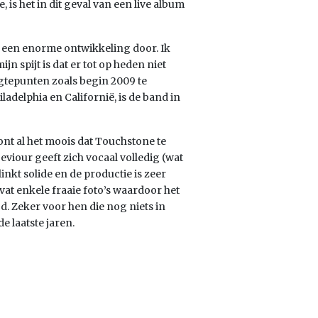
is het in dit geval van een live album
m een enorme ontwikkeling door. Ik
jn spijt is dat er tot op heden niet
gtepunten zoals begin 2009 te
adelphia en Californië, is de band in
oont al het moois dat Touchstone te
viour geeft zich vocaal volledig (wat
linkt solide en de productie is zeer
at enkele fraaie foto’s waardoor het
gd. Zeker voor hen die nog niets in
 laatste jaren.