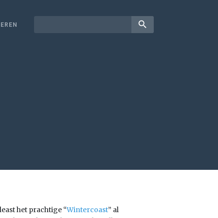
search
EREN
 least het prachtige “
Wintercoast
” al