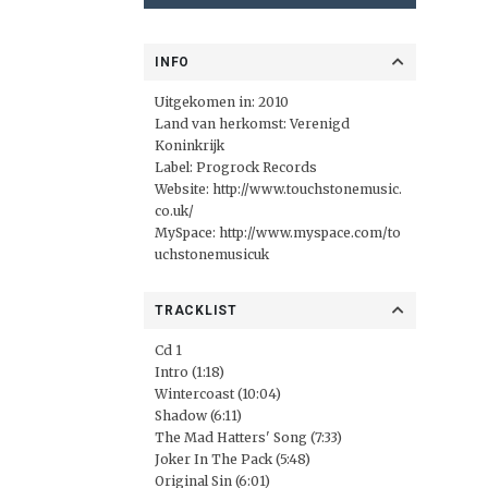
INFO
Uitgekomen in: 2010
Land van herkomst: Verenigd
Koninkrijk
Label:
Progrock Records
Website:
http://www.touchstonemusic.
co.uk/
MySpace:
http://www.myspace.com/to
uchstonemusicuk
TRACKLIST
Cd 1
Intro (1:18)
Wintercoast (10:04)
Shadow (6:11)
The Mad Hatters' Song (7:33)
Joker In The Pack (5:48)
Original Sin (6:01)