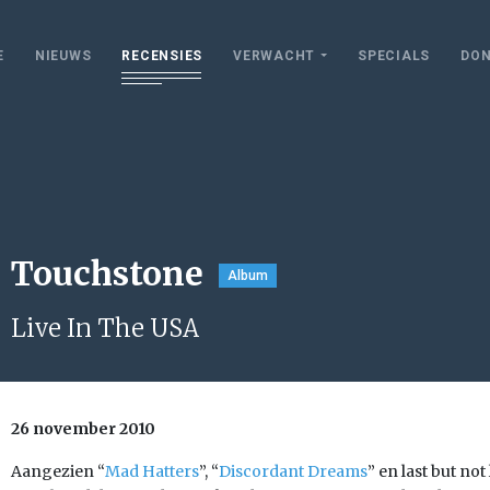
E
NIEUWS
RECENSIES
VERWACHT
SPECIALS
DON
Touchstone
Album
Live In The USA
26 november 2010
Aangezien “
Mad Hatters
”, “
Discordant Dreams
” en last but not