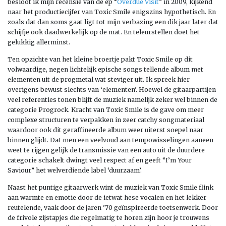
besloot ik mijn recensie van de ep “
Overdue Visit
” in 2009, kijkend
naar het productiecijfer van Toxic Smile enigszins hypothetisch. En
zoals dat dan soms gaat ligt tot mijn verbazing een dik jaar later dat
schijfje ook daadwerkelijk op de mat. En teleurstellen doet het
gelukkig allerminst.
Ten opzichte van het kleine broertje pakt Toxic Smile op dit
volwaardige, negen lichtelijk epische songs tellende album met
elementen uit de progmetal wat steviger uit. Ik spreek hier
overigens bewust slechts van ‘elementen’. Hoewel de gitaarpartijen
veel referenties tonen blijft de muziek namelijk zeker wel binnen de
categorie Progrock. Kracht van Toxic Smile is de gave om meer
complexe structuren te verpakken in zeer catchy songmateriaal
waardoor ook dit geraffineerde album weer uiterst soepel naar
binnen glijdt. Dat men een veelvoud aan tempowisselingen aaneen
weet te rijgen gelijk de transmissie van een auto uit de duurdere
categorie schakelt dwingt veel respect af en geeft “I’m Your
Saviour” het welverdiende label ‘duurzaam’.
Naast het puntige gitaarwerk wint de muziek van Toxic Smile flink
aan warmte en emotie door de ietwat hese vocalen en het lekker
reutelende, vaak door de jaren ’70 geïnspireerde toetsenwerk. Door
de frivole zijstapjes die regelmatig te horen zijn hoor je trouwens