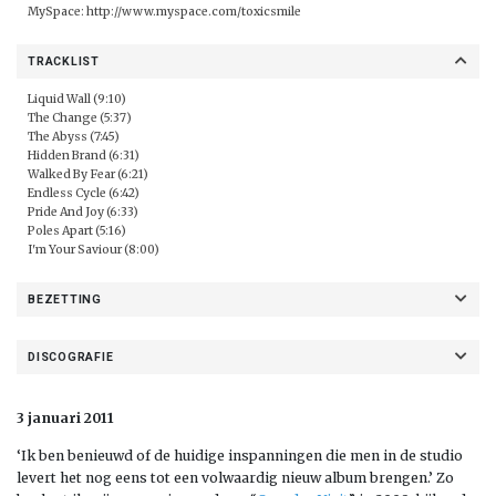
MySpace:
http://www.myspace.com/toxicsmile
TRACKLIST
Liquid Wall (9:10)
The Change (5:37)
The Abyss (7:45)
Hidden Brand (6:31)
Walked By Fear (6:21)
Endless Cycle (6:42)
Pride And Joy (6:33)
Poles Apart (5:16)
I'm Your Saviour (8:00)
BEZETTING
DISCOGRAFIE
3 januari 2011
‘Ik ben benieuwd of de huidige inspanningen die men in de studio
levert het nog eens tot een volwaardig nieuw album brengen.’ Zo