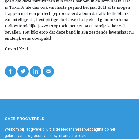
goed dat deze muzikanten hun roots hebben in de jazzwereld. Het
is Toxic Smile dan ook van harte gegund het jaar 2011 af te mogen
trappen met een perfect geproduceerd album dat alle liefhebbers
van intelligente, best pittige doch over het geheel genomen bijna
radiovriendelijke jazzy Progrock met een AOR-randje zeker zal
bevallen. Het lijkt erop dat deze band in zijn zestiende levensjaar nu
eindelijk eens doorpakt!
Govert Krul
OVER PROGWERELD
Welkom bij Progwereld. Dit is dé Nederlandse webpagina op het
gebied van progressieve en symfonische rock.