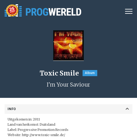
Toxic Smile
Album
I'm Your Saviour
INFO
Uitgekomen in: 2011
Land van herkomst: Duitsland
Label:
Progressive Promotion Records
Website:
http://www.toxic-smile.de/