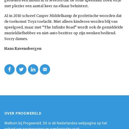
gebleken een album af te leveren dat de volle speelduur boeit en je
met plezier een aantal keer na elkaar beluistert.
Al in 2010 schreef Casper Middelkamp de profetische woorden dat
de toekomst Toyz toelacht. Niet alleen kinderen worden blij van
speelgoed, maar met “The Infinite Road” wordt ook de gemiddelde
muziekliefhebber en niet-auto bezitter op zijn wenken bediend.
Sorry dames.
Hans Ravensbergen
OVER PROGWERELD
Welkom bij Progwereld. Dit is dé Nederlandse webpagina op het