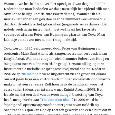
Wanneer we het hebben over ‘het speelgoed’ van de gemiddelde
Nederlandse man, bedoelen we daar natuurlijk het rijdend blik mee,
ofwel onze heilige koe: de auto (sorry dames). Wanneer ik als
muziekliefhebber een gok doe naar de nummer twee vermoed ik
dat daar de (elektrische) gitaar staat (nogmaals sorry dames). Dit
nobele veelsnarig instrument moet wel haast het favoriete
speelgoed zijn van Peter van Heijningen, gitarist van Toyz. Maar
laat ik je eerst even meenemen terug in de tijd.
Toyz werd in 1996 geformeerd door Peter van Heijningen en
toetsenist Mark Smit (thans als zanger/toetsenist verbonden aan
Knight Area). Wat later voegden zich drummer Robert van Kooij en
basgitarist Ron van den Bas bij de groep. Gezamenlijk ging men
instrumentale melodieuze (progressieve) metal spelen. Nadat in
1998 de ep “
Remember
” werd uitgebracht viel de groep uit elkaar
om wat jaren later een kortdurende minder succesvolle doorstart te
maken met een zangeres. Zelf hoorde ik de bandnaam voor het
eerst vallen tijdens een interview met Knight Area in 2008. Het
leerde me dat een deel van de (voormalige) bezetting van Toyz
heeft meegewerkt aan “
The Sun Also Rises
”. In 2010 werd het
‘speelgoed’ opnieuw afgestoft en met Jeroen van Boldrik op
basgitaar en Arjan van Gog op toetsen gewerkt aan een album dat in