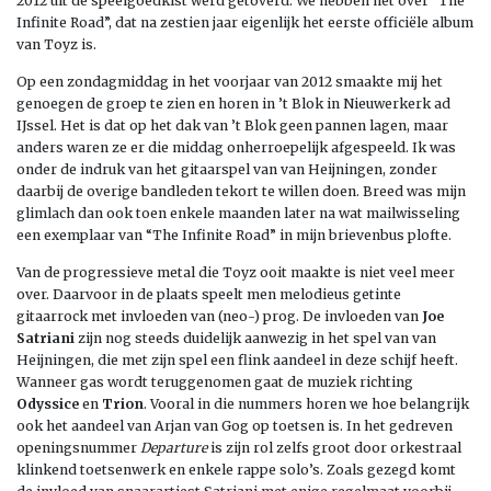
2012 uit de speelgoedkist werd getoverd. We hebben het over “The
Infinite Road”, dat na zestien jaar eigenlijk het eerste officiële album
van Toyz is.
Op een zondagmiddag in het voorjaar van 2012 smaakte mij het
genoegen de groep te zien en horen in ’t Blok in Nieuwerkerk ad
IJssel. Het is dat op het dak van ’t Blok geen pannen lagen, maar
anders waren ze er die middag onherroepelijk afgespeeld. Ik was
onder de indruk van het gitaarspel van van Heijningen, zonder
daarbij de overige bandleden tekort te willen doen. Breed was mijn
glimlach dan ook toen enkele maanden later na wat mailwisseling
een exemplaar van “The Infinite Road” in mijn brievenbus plofte.
Van de progressieve metal die Toyz ooit maakte is niet veel meer
over. Daarvoor in de plaats speelt men melodieus getinte
gitaarrock met invloeden van (neo-) prog. De invloeden van
Joe
Satriani
zijn nog steeds duidelijk aanwezig in het spel van van
Heijningen, die met zijn spel een flink aandeel in deze schijf heeft.
Wanneer gas wordt teruggenomen gaat de muziek richting
Odyssice
en
Trion
. Vooral in die nummers horen we hoe belangrijk
ook het aandeel van Arjan van Gog op toetsen is. In het gedreven
openingsnummer
Departure
is zijn rol zelfs groot door orkestraal
klinkend toetsenwerk en enkele rappe solo’s. Zoals gezegd komt