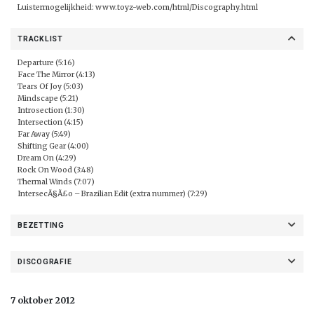
Luistermogelijkheid:
www.toyz-web.com/html/Discography.html
TRACKLIST
Departure (5:16)
Face The Mirror (4:13)
Tears Of Joy (5:03)
Mindscape (5:21)
Introsection (1:30)
Intersection (4:15)
Far Away (5:49)
Shifting Gear (4:00)
Dream On (4:29)
Rock On Wood (3:48)
Thermal Winds (7:07)
IntersecÃ§Ã£o – Brazilian Edit (extra nummer) (7:29)
BEZETTING
DISCOGRAFIE
7 oktober 2012