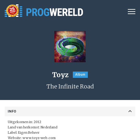
Toyz
Album
The Infinite Road
INFO
Uitgekomen in: 2012
Land van herkomst: Nederland
Label: Eigen Beheer
Website:
www.toyz-web.com