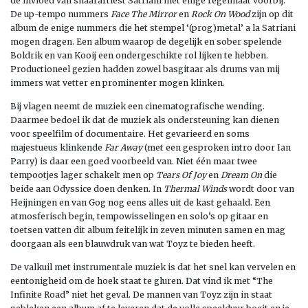
de invloed van snaarartiest Satriani met enige regelmaat voorbij.
De up-tempo nummers
Face The Mirror
en
Rock On Wood
zijn op dit
album de enige nummers die het stempel ‘(prog)metal’ a la Satriani
mogen dragen. Een album waarop de degelijk en sober spelende
Boldrik en van Kooij een ondergeschikte rol lijken te hebben.
Productioneel gezien hadden zowel basgitaar als drums van mij
immers wat vetter en prominenter mogen klinken.
Bij vlagen neemt de muziek een cinematografische wending.
Daarmee bedoel ik dat de muziek als ondersteuning kan dienen
voor speelfilm of documentaire. Het gevarieerd en soms
majestueus klinkende
Far Away
(met een gesproken intro door Ian
Parry) is daar een goed voorbeeld van. Niet één maar twee
tempootjes lager schakelt men op
Tears Of Joy
en
Dream On
die
beide aan Odyssice doen denken. In
Thermal Winds
wordt door van
Heijningen en van Gog nog eens alles uit de kast gehaald. Een
atmosferisch begin, tempowisselingen en solo’s op gitaar en
toetsen vatten dit album feitelijk in zeven minuten samen en mag
doorgaan als een blauwdruk van wat Toyz te bieden heeft.
De valkuil met instrumentale muziek is dat het snel kan vervelen en
eentonigheid om de hoek staat te gluren. Dat vind ik met “The
Infinite Road” niet het geval. De mannen van Toyz zijn in staat