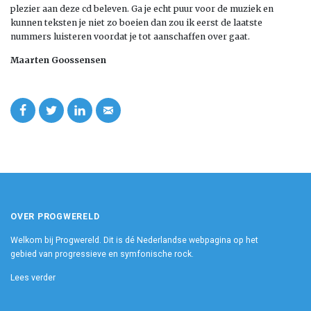
plezier aan deze cd beleven. Ga je echt puur voor de muziek en
kunnen teksten je niet zo boeien dan zou ik eerst de laatste
nummers luisteren voordat je tot aanschaffen over gaat.
Maarten Goossensen
OVER PROGWERELD
Welkom bij Progwereld. Dit is dé Nederlandse webpagina op het
gebied van progressieve en symfonische rock.
Lees verder