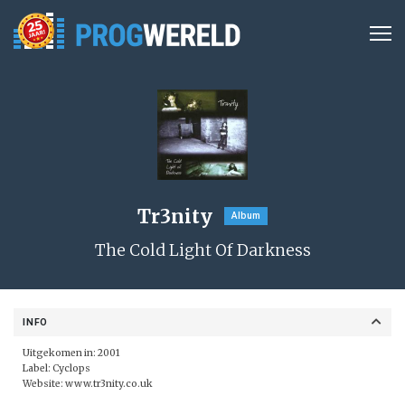
Tr3nity
Album
The Cold Light Of Darkness
INFO
Uitgekomen in: 2001
Label:
Cyclops
Website:
www.tr3nity.co.uk