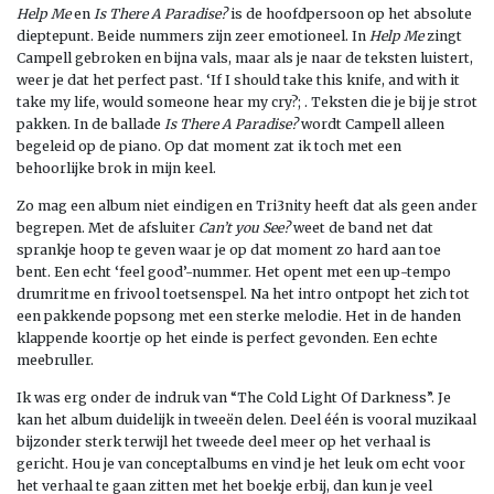
Help Me
en
Is There A Paradise?
is de hoofdpersoon op het absolute
dieptepunt. Beide nummers zijn zeer emotioneel. In
Help Me
zingt
Campell gebroken en bijna vals, maar als je naar de teksten luistert,
weer je dat het perfect past. ‘If I should take this knife, and with it
take my life, would someone hear my cry?; . Teksten die je bij je strot
pakken. In de ballade
Is There A Paradise?
wordt Campell alleen
begeleid op de piano. Op dat moment zat ik toch met een
behoorlijke brok in mijn keel.
Zo mag een album niet eindigen en Tri3nity heeft dat als geen ander
begrepen. Met de afsluiter
Can’t you See?
weet de band net dat
sprankje hoop te geven waar je op dat moment zo hard aan toe
bent. Een echt ‘feel good’-nummer. Het opent met een up-tempo
drumritme en frivool toetsenspel. Na het intro ontpopt het zich tot
een pakkende popsong met een sterke melodie. Het in de handen
klappende koortje op het einde is perfect gevonden. Een echte
meebruller.
Ik was erg onder de indruk van “The Cold Light Of Darkness”. Je
kan het album duidelijk in tweeën delen. Deel één is vooral muzikaal
bijzonder sterk terwijl het tweede deel meer op het verhaal is
gericht. Hou je van conceptalbums en vind je het leuk om echt voor
het verhaal te gaan zitten met het boekje erbij, dan kun je veel