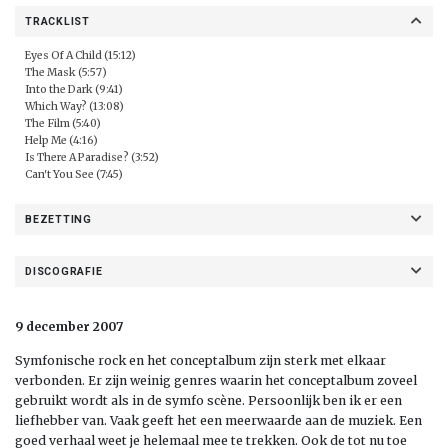
TRACKLIST
Eyes Of A Child (15:12)
The Mask (5:57)
Into the Dark (9:41)
Which Way? (13:08)
The Film (5:40)
Help Me (4:16)
Is There A Paradise? (3:52)
Can't You See (7:45)
BEZETTING
DISCOGRAFIE
9 december 2007
Symfonische rock en het conceptalbum zijn sterk met elkaar
verbonden. Er zijn weinig genres waarin het conceptalbum zoveel
gebruikt wordt als in de symfo scène. Persoonlijk ben ik er een
liefhebber van. Vaak geeft het een meerwaarde aan de muziek. Een
goed verhaal weet je helemaal mee te trekken. Ook de tot nu toe