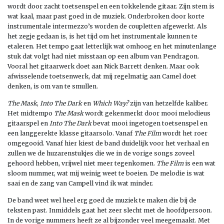
wordt door zacht toetsenspel en een tokkelende gitaar. Zijn stem is
wat kaal, maar past goed in de muziek. Onderbroken door korte
instrumentale intermezzo’s worden de coupletten afgewerkt. Als
het zegje gedaan is, is het tijd om het instrumentale kunnen te
etaleren. Het tempo gaat letterlijk wat omhoog en het minutenlange
stuk dat volgt had niet misstaan op een album van Pendragon.
Vooral het gitaarwerk doet aan Nick Barrett denken. Maar ook
afwisselende toetsenwerk, dat mij regelmatig aan Camel doet
denken, is om van te smullen.
The Mask
,
Into The Dark
en
Which Way?
zijn van hetzelfde kaliber.
Het midtempo
The Mask
wordt gekenmerkt door mooi melodieus
gitaarspel en
Into The Dark
bevat mooi ingetogen toetsenspel en
een langgerekte klasse gitaarsolo. Vanaf
The Film
wordt het roer
omgegooid. Vanaf hier kiest de band duidelijk voor het verhaal en
zullen we de huzarenstukjes die we in de vorige songs zoveel
gehoord hebben, vrijwel niet meer tegenkomen.
The Film
is een wat
sloom nummer, wat mij weinig weet te boeien. De melodie is wat
saai en de zang van Campell vind ik wat minder.
De band weet wel heel erg goed de muziek te maken die bij de
teksten past. Inmiddels gaat het zeer slecht met de hoofdpersoon.
In de vorige nummers heeft ze al bijzonder veel meegemaakt. Met