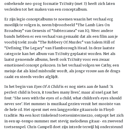
onbekende neo-prog formatie Tri3nity (met 3) heeft zich laten
verleiden tot het maken van een conceptalbum.
Er zijn legio conceptalbums te noemen waarin het verhaal erg
moeilijk te volgen is, neem bijvoorbeeld “The Lamb Lies On
Broadway” van Genesis of “Subterranea” van IQ. Weer andere
bands hebben er een verhaal van gemaakt dat als een film aan je
voorbij trekt zoals “The Robbery Of Murder” van Salem Hill of
“Defining The Legacy” van Flamborough Head. In deze laatste
categorie kan het album van Tri3nity geplaatst worden. Net als
laatst genoemde albums, heeft ook Tri3nity voor een zwaar
emotioneel concept gekozen. In het verhaal volgen we Cathy, een
meisje dat als kind misbruikt wordt, als jonge vrouw aan de drugs
raakt en steeds verder afglijdt.
In het begin van
Eyes Of A Child
is er nog niets aan de hand: ‘A
perfect child is born, it touches many lives’, maar al snel gaat het
fout: ‘She sees with the eyes of a child, what children’s eyes should
never see’. Het nummer is muzikaal gezien veruit het mooiste van
de hele cd. Het opent met een langgerekte gitaarsolo in Floyd-
traditie. Na een kort tinkelend toetsenintermezzo, ontpopt het zich
in een up-tempo nummer met stevig melodieus gitaar- en zwevend
toetsenspel. Chris Campell doet zijn intrede terwijl hij ondersteund