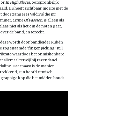
oor
In High Places
, oorspronkelijk
ld. Hij heeft zichtbaar moeite met de
 door zangeres Valdivié die mij
nummer,
Crime Of Passion
, is alleen als
laas niet als het om de noten gaat,
over de band, en terecht.
 en deze wordt door bandleider Rubén
de zogenaamde ‘finger picking’ stijl
j vibrato waardoor het onmiskenbare
 allemaal terwijl hij razendsnel
ndoline. Daarnaast is de manier
 trekkend, zijn hoofd ritmisch
 grappige kop die het midden houdt