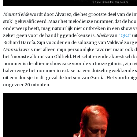
Mount Teide
wordt door Álvarez, die het grootste deel van de int
stuk’ gekwalificeerd. Maar het melodieuze nummer, dat de hoo
onderwerp heeft, mag natuurlijk niet ontbreken in een show v
zeker geen voor de hand liggende keuze is.
Sheba
van
“QE2”
ui
Richard García. Zijn vocoder en de solozang van Valdivié zorge
Ommadawn
is niet alleen mijn persoonlijke favoriet maar ook d
het ‘mooiste album’ van Oldfield. Het schitterende akoestisch 
nummer is de ultieme showcase voor de virtuoze gitarist, zijn 
halverwege het nummer in extase na een duizelingwekkende so
uit een doosje, in dit geval de toetsen van García. Het voorlop
ongeveer 20 minuten.