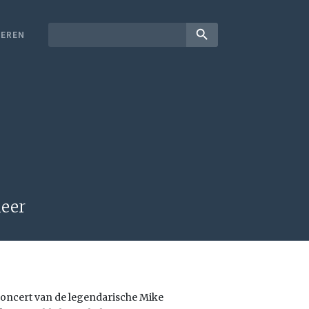
search
EREN
meer
n concert van de legendarische Mike