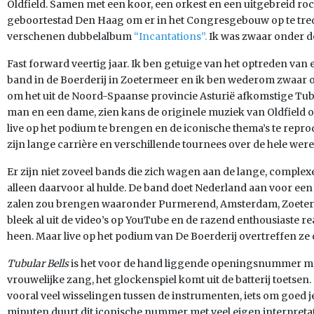
Oldfield. Samen met een koor, een orkest en een uitgebreid ro
geboortestad Den Haag om er in het Congresgebouw op te trede
verschenen dubbelalbum
“Incantations”.
Ik was zwaar onder d
Fast forward veertig jaar. Ik ben getuige van het optreden van 
band in de Boerderij in Zoetermeer en ik ben wederom zwaar on
om het uit de Noord-Spaanse provincie Asturië afkomstige Tubu
man en een dame, zien kans de originele muziek van Oldfield 
live op het podium te brengen en de iconische thema’s te repro
zijn lange carrière en verschillende tournees over de hele were
Er zijn niet zoveel bands die zich wagen aan de lange, comple
alleen daarvoor al hulde. De band doet Nederland aan voor een k
zalen zou brengen waaronder Purmerend, Amsterdam, Zoeter
bleek al uit de video’s op YouTube en de razend enthousiaste r
heen. Maar live op het podium van De Boerderij overtreffen z
Tubular Bells
is het voor de hand liggende openingsnummer m
vrouwelijke zang, het glockenspiel komt uit de batterij toetsen.
vooral veel wisselingen tussen de instrumenten, iets om goed je
minuten duurt dit iconische nummer met veel eigen interpretati