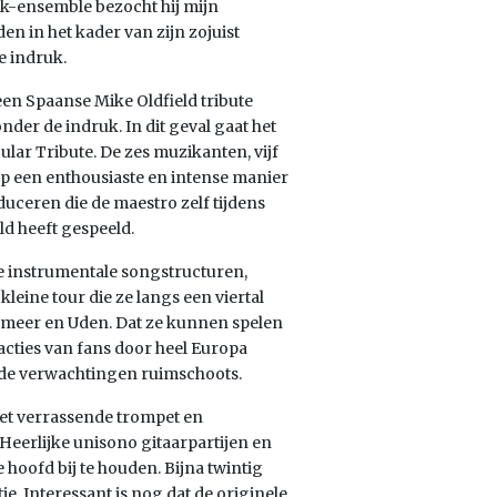
ck-ensemble bezocht hij mijn
n in het kader van zijn zojuist
e indruk.
een Spaanse Mike Oldfield tribute
der de indruk. In dit geval gaat het
lar Tribute. De zes muzikanten, vijf
op een enthousiaste en intense manier
duceren die de maestro zelf tijdens
ld heeft gespeeld.
xe instrumentale songstructuren,
leine tour die ze langs een viertal
meer en Uden. Dat ze kunnen spelen
eacties van fans door heel Europa
e de verwachtingen ruimschoots.
et verrassende trompet en
 Heerlijke unisono gitaarpartijen en
 hoofd bij te houden. Bijna twintig
e. Interessant is nog dat de originele