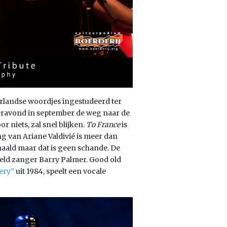
rlandse woordjes ingestudeerd ter
ravond in september de weg naar de
niets, zal snel blijken.
To France
is
g van Ariane Valdivié is meer dan
haald maar dat is geen schande. De
ield zanger Barry Palmer. Good old
ery”
uit 1984, speelt een vocale