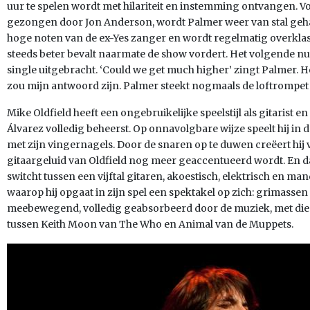
uur te spelen wordt met hilariteit en instemming ontvangen. V
gezongen door Jon Anderson, wordt Palmer weer van stal gehaa
hoge noten van de ex-Yes zanger en wordt regelmatig overklast
steeds beter bevalt naarmate de show vordert. Het volgende 
single uitgebracht. ‘Could we get much higher’ zingt Palmer. He
zou mijn antwoord zijn. Palmer steekt nogmaals de loftrompet 
Mike Oldfield heeft een ongebruikelijke speelstijl als gitarist
Álvarez volledig beheerst. Op onnavolgbare wijze speelt hij in 
met zijn vingernagels. Door de snaren op te duwen creëert hi
gitaargeluid van Oldfield nog meer geaccentueerd wordt. En dat
switcht tussen een vijftal gitaren, akoestisch, elektrisch en ma
waarop hij opgaat in zijn spel een spektakel op zich: grimassen
meebewegend, volledig geabsorbeerd door de muziek, met die
tussen Keith Moon van The Who en Animal van de Muppets.