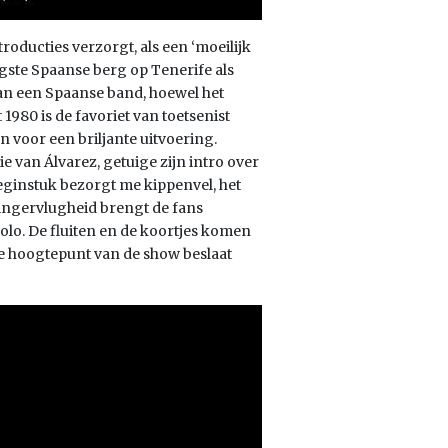
roducties verzorgt, als een ‘moeilijk
gste Spaanse berg op Tenerife als
an een Spaanse band, hoewel het
t 1980 is de favoriet van toetsenist
n voor een briljante uitvoering.
ie van Álvarez, getuige zijn intro over
beginstuk bezorgt me kippenvel, het
vingervlugheid brengt de fans
lo. De fluiten en de koortjes komen
ige hoogtepunt van de show beslaat