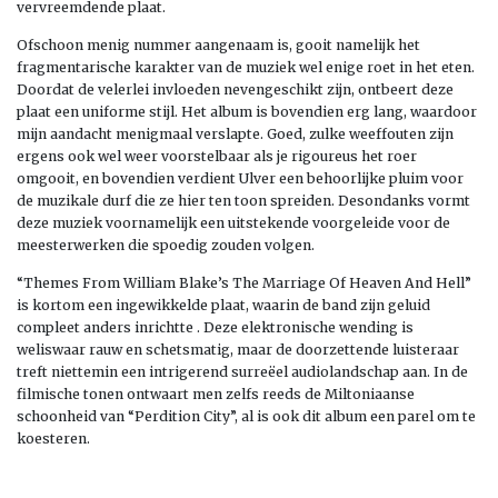
vervreemdende plaat.
Ofschoon menig nummer aangenaam is, gooit namelijk het
fragmentarische karakter van de muziek wel enige roet in het eten.
Doordat de velerlei invloeden nevengeschikt zijn, ontbeert deze
plaat een uniforme stijl. Het album is bovendien erg lang, waardoor
mijn aandacht menigmaal verslapte. Goed, zulke weeffouten zijn
ergens ook wel weer voorstelbaar als je rigoureus het roer
omgooit, en bovendien verdient Ulver een behoorlijke pluim voor
de muzikale durf die ze hier ten toon spreiden. Desondanks vormt
deze muziek voornamelijk een uitstekende voorgeleide voor de
meesterwerken die spoedig zouden volgen.
“Themes From William Blake’s The Marriage Of Heaven And Hell”
is kortom een ingewikkelde plaat, waarin de band zijn geluid
compleet anders inrichtte . Deze elektronische wending is
weliswaar rauw en schetsmatig, maar de doorzettende luisteraar
treft niettemin een intrigerend surreëel audiolandschap aan. In de
filmische tonen ontwaart men zelfs reeds de Miltoniaanse
schoonheid van “Perdition City”, al is ook dit album een parel om te
koesteren.