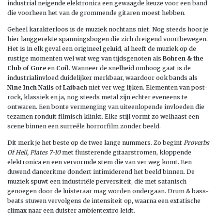
industrial neigende elektronica een gewaagde keuze voor een band
die voorheen het van de grommende gitaren moest hebben.
Geheel karakterloos is de muziek nochtans niet. Nog steeds hoor je
hier langgerekte spanningsbogen die zich dreigend voortbewegen.
Het is in elk geval een origineel geluid, al heeft de muziek op de
rustige momenten wel wat weg van tijdsgenoten als
Bohren & the
Club of Gore
en
Coil.
Wanneer de snelheid omhoog gaat is de
industrialinvloed duidelijker merkbaar, waardoor ook bands als
Nine Inch Nails
of
Laibach
niet ver weg lijken. Elementen van post-
rock, klassiek en ja, nog steeds metal zijn echter eveneens te
ontwaren. Een bonte vermenging van uiteenlopende invloeden die
tezamen ronduit filmisch klinkt. Elke stijl vormt zo welhaast een
scene binnen een surreële horrorfilm zonder beeld.
Dit merk je het beste op de twee lange nummers. Zo begint
Proverbs
Of Hell, Plates 7-10
met fluisterende gitaarstromen, kloppende
elektronica en een vervormde stem die van ver weg komt. Een
duwend danceritme dondert intimiderend het beeld binnen. De
muziek spuwt een industriële perversiteit, die met satanisch
genoegen door de luisteraar mag worden ondergaan. Drum & bass-
beats stuwen vervolgens de intensiteit op, waarna een extatische
climax naar een duister ambientextro leidt.