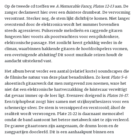
Op de tweede cd treffen we
A Memorable Fancy, Plates 12-13
aan
.
De
zanger declameert hier over een duistere drumbeat. De vervorming
verontrust. Sterker nog, de stem lijkt dichtbij te komen. Niet langer
overstemd door de elektronica wordt het nummer bovendien
steeds agressiever. Pulserende melodieën en raggende gitaren
fungeren hier voorts als poortwachters voor een pikdonkere,
elektronische passage. Het zonlicht keert gelukkig weder in de
climax, waarbinnen hakkende gitaren de hoofdrolspelers vormen,
een overtuigende afsluiting! Dit soort muzikale reizen houdt de
aandacht uitstekend vast.
Het album bevat verder een aantal (relatief korte) soundscapes die
de filmische natuur van deze plaat benadrukken. Zo kent
Plate 5-6
akoestisch gitaarwerk dat men rustgevend zou noemen, ware het
niet dat een elektronische hartverzakking de luisteraar verwittigt
dat gevaar immer op de loer ligt. Evenzeer dreigend is
Plates 16-17
.
Een triphopbeat zorgt hier samen met strijksynthesizers voor een
schemerige sfeer. De stem is versnipperd en verstrooid; álsof de
realiteit wordt verwrongen. Plate 21-22 is daarnaast memorabel
omdat de band aantoont het betere metalwerk niet te zijn verleerd.
De grauwe gitaartonen zijn aangenaam, de drums loom en de
zangpartijen doorleefd. Dit is een aanhaakpunt binnen een