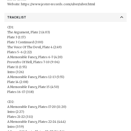
Website:
https://www.jester-records.com/ulver/ulver.html
TRACKLIST
CD1:
The Argument, Plate 2 (4:03)
Plate 3 (1:17)
Plate 3 Continued (3:00)
The Voice Of The Devil, Plate 4 (2:49)
Plates 5-6 (2:22)
A Memorable Fancy, Plates 6-7 (4:20)
Proverbs Of Hell, Plates 7-10 (9:06)
Plate 11 (1:55)
Intro (3:26)
A Memorable Fancy, Plates 12-13 (5:55)
Plate 14 (2:08)
A Memorable Fancy, Plate 15 (4:50)
Plates 16-17 (3:18)
CD2:
A Memorable Fancy, Plates 17-20 (11:20)
Intro (2:27)
Plates 21-22 (3:11)
A Memorable Fancy, Plates 22-24 (4:44)
Intro (3:59)