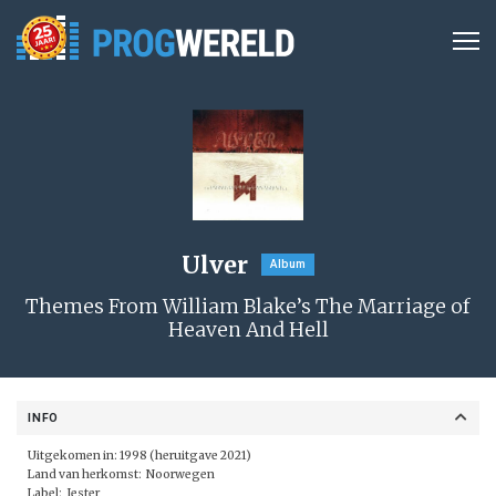
Ulver
Album
Themes From William Blake’s The Marriage of
Heaven And Hell
INFO
Uitgekomen in: 1998 (heruitgave 2021)
Land van herkomst: Noorwegen
Label:
Jester