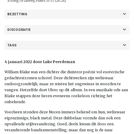
A Song Of Liberty, Plates 25-27 (26:24)
BEZETTING
DISCOGRAFIE
TAGS
4 januari 2022 door Luke Peerdeman
William Blake was een dichter die duistere poëzie vol esoterische
gedachtestromen schreef. Deze dichtwerken zijn weliswaar
ondoorgrondelijk, maar ze wisten het ongewisse in woorden te
vangen. Hetzelfde doet Ulver op dit album. In een muzikale ode aan
Blake stappen deze heren eveneens roekeloos richting het
onbekende.
Voorheen stonden deze Noren immers bekend om hun, weliswaar
eigenzinnige, black metal. Deze dubbelaar vormde dan ook een
opvallende stijlverandering. Goed, deels kwam dit door een
veranderende bandsamenstelling, maar dan nog is de naar