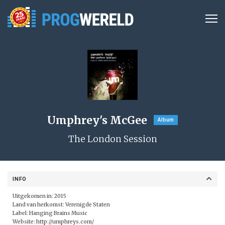
Umphrey's McGee
Album
The London Session
INFO
Uitgekomen in: 2015
Land van herkomst: Verenigde Staten
Label: Hanging Brains Music
Website:
http://umphreys.com/