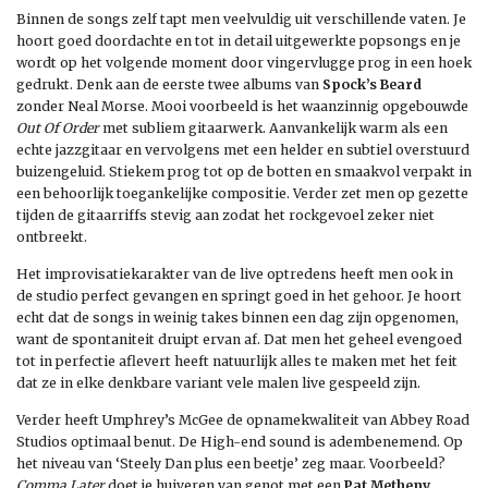
Binnen de songs zelf tapt men veelvuldig uit verschillende vaten. Je
hoort goed doordachte en tot in detail uitgewerkte popsongs en je
wordt op het volgende moment door vingervlugge prog in een hoek
gedrukt. Denk aan de eerste twee albums van
Spock’s Beard
zonder Neal Morse. Mooi voorbeeld is het waanzinnig opgebouwde
Out Of Order
met subliem gitaarwerk. Aanvankelijk warm als een
echte jazzgitaar en vervolgens met een helder en subtiel overstuurd
buizengeluid. Stiekem prog tot op de botten en smaakvol verpakt in
een behoorlijk toegankelijke compositie. Verder zet men op gezette
tijden de gitaarriffs stevig aan zodat het rockgevoel zeker niet
ontbreekt.
Het improvisatiekarakter van de live optredens heeft men ook in
de studio perfect gevangen en springt goed in het gehoor. Je hoort
echt dat de songs in weinig takes binnen een dag zijn opgenomen,
want de spontaniteit druipt ervan af. Dat men het geheel evengoed
tot in perfectie aflevert heeft natuurlijk alles te maken met het feit
dat ze in elke denkbare variant vele malen live gespeeld zijn.
Verder heeft Umphrey’s McGee de opnamekwaliteit van Abbey Road
Studios optimaal benut. De High-end sound is adembenemend. Op
het niveau van ‘Steely Dan plus een beetje’ zeg maar. Voorbeeld?
Comma Later
doet je huiveren van genot met een
Pat Metheny