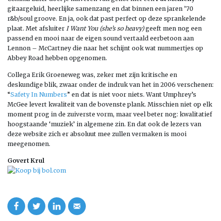
gitaargeluid, heerlijke samenzang en dat binnen een jaren ’70
r&b/soul groove. En ja, ook dat past perfect op deze sprankelende
plaat. Met afsluiter
I Want You (she’s so heavy)
geeft men nog een
passend en mooi naar de eigen sound vertaald eerbetoon aan
Lennon – McCartney die naar het schijnt ook wat nummertjes op
Abbey Road hebben opgenomen.
Collega Erik Groeneweg was, zeker met zijn kritische en
deskundige blik, zwaar onder de indruk van het in 2006 verschenen:
“
Safety In Numbers
” en dat is niet voor niets. Want Umphrey’s
McGee levert kwaliteit van de bovenste plank. Misschien niet op elk
moment prog in de zuiverste vorm, maar veel beter nog: kwalitatief
hoogstaande ‘muziek’ in algemene zin. En dat ook de lezers van
deze website zich er absoluut mee zullen vermaken is mooi
meegenomen.
Govert Krul