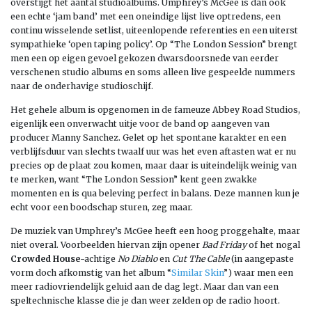
overstijgt het aantal studioalbums. Umphrey’s McGee is dan ook
een echte ‘jam band’ met een oneindige lijst live optredens, een
continu wisselende setlist, uiteenlopende referenties en een uiterst
sympathieke ‘open taping policy’. Op “The London Session” brengt
men een op eigen gevoel gekozen dwarsdoorsnede van eerder
verschenen studio albums en soms alleen live gespeelde nummers
naar de onderhavige studioschijf.
Het gehele album is opgenomen in de fameuze Abbey Road Studios,
eigenlijk een onverwacht uitje voor de band op aangeven van
producer Manny Sanchez. Gelet op het spontane karakter en een
verblijfsduur van slechts twaalf uur was het even aftasten wat er nu
precies op de plaat zou komen, maar daar is uiteindelijk weinig van
te merken, want “The London Session” kent geen zwakke
momenten en is qua beleving perfect in balans. Deze mannen kun je
echt voor een boodschap sturen, zeg maar.
De muziek van Umphrey’s McGee heeft een hoog proggehalte, maar
niet overal. Voorbeelden hiervan zijn opener
Bad Friday
of het nogal
Crowded House
-achtige
No Diablo
en
Cut The Cable
(in aangepaste
vorm doch afkomstig van het album “
Similar Skin
”) waar men een
meer radiovriendelijk geluid aan de dag legt
.
Maar dan van een
speltechnische klasse die je dan weer zelden op de radio hoort.