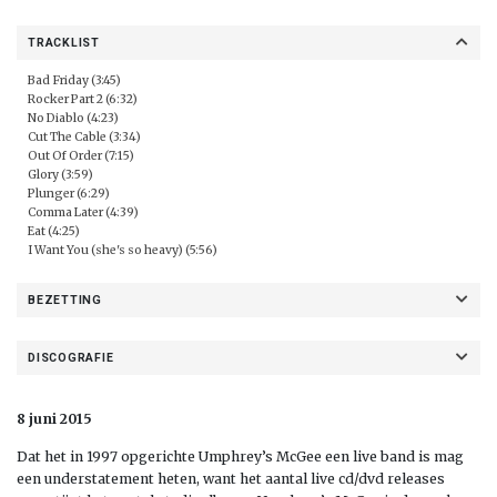
TRACKLIST
Bad Friday (3:45)
Rocker Part 2 (6:32)
No Diablo (4:23)
Cut The Cable (3:34)
Out Of Order (7:15)
Glory (3:59)
Plunger (6:29)
Comma Later (4:39)
Eat (4:25)
I Want You (she's so heavy) (5:56)
BEZETTING
DISCOGRAFIE
8 juni 2015
Dat het in 1997 opgerichte Umphrey’s McGee een live band is mag
een understatement heten, want het aantal live cd/dvd releases