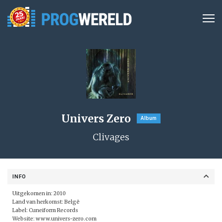
Univers Zero
Album
Clivages
INFO
Uitgekomen in: 2010
Land van herkomst: Belgë
Label:
Cuneiform Records
Website:
www.univers-zero.com