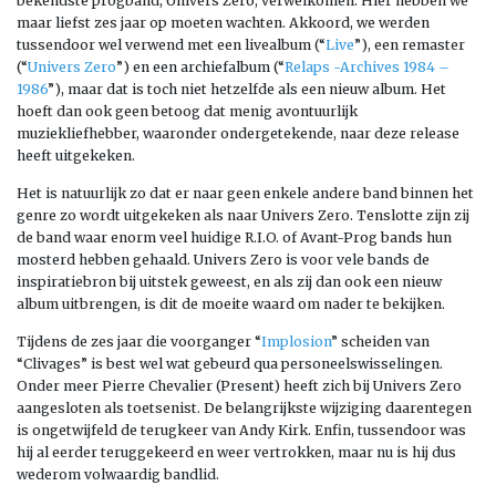
bekendste progband, Univers Zero, verwelkomen. Hier hebben we
maar liefst zes jaar op moeten wachten. Akkoord, we werden
tussendoor wel verwend met een livealbum (“
Live
”), een remaster
(“
Univers Zero
”) en een archiefalbum (“
Relaps -Archives 1984 –
1986
”), maar dat is toch niet hetzelfde als een nieuw album. Het
hoeft dan ook geen betoog dat menig avontuurlijk
muziekliefhebber, waaronder ondergetekende, naar deze release
heeft uitgekeken.
Het is natuurlijk zo dat er naar geen enkele andere band binnen het
genre zo wordt uitgekeken als naar Univers Zero. Tenslotte zijn zij
de band waar enorm veel huidige R.I.O. of Avant-Prog bands hun
mosterd hebben gehaald. Univers Zero is voor vele bands de
inspiratiebron bij uitstek geweest, en als zij dan ook een nieuw
album uitbrengen, is dit de moeite waard om nader te bekijken.
Tijdens de zes jaar die voorganger “
Implosion
” scheiden van
“Clivages” is best wel wat gebeurd qua personeelswisselingen.
Onder meer Pierre Chevalier (Present) heeft zich bij Univers Zero
aangesloten als toetsenist. De belangrijkste wijziging daarentegen
is ongetwijfeld de terugkeer van Andy Kirk. Enfin, tussendoor was
hij al eerder teruggekeerd en weer vertrokken, maar nu is hij dus
wederom volwaardig bandlid.