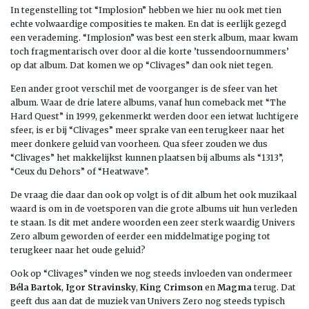
In tegenstelling tot “Implosion” hebben we hier nu ook met tien
echte volwaardige composities te maken. En dat is eerlijk gezegd
een verademing. “Implosion” was best een sterk album, maar kwam
toch fragmentarisch over door al die korte ’tussendoornummers’
op dat album. Dat komen we op “Clivages” dan ook niet tegen.
Een ander groot verschil met de voorganger is de sfeer van het
album. Waar de drie latere albums, vanaf hun comeback met “The
Hard Quest” in 1999, gekenmerkt werden door een ietwat luchtigere
sfeer, is er bij “Clivages” meer sprake van een terugkeer naar het
meer donkere geluid van voorheen. Qua sfeer zouden we dus
“Clivages” het makkelijkst kunnen plaatsen bij albums als “1313”,
“Ceux du Dehors” of “Heatwave”.
De vraag die daar dan ook op volgt is of dit album het ook muzikaal
waard is om in de voetsporen van die grote albums uit hun verleden
te staan. Is dit met andere woorden een zeer sterk waardig Univers
Zero album geworden of eerder een middelmatige poging tot
terugkeer naar het oude geluid?
Ook op “Clivages” vinden we nog steeds invloeden van ondermeer
Béla Bartok
,
Igor Stravinsky
,
King Crimson
en
Magma
terug. Dat
geeft dus aan dat de muziek van Univers Zero nog steeds typisch