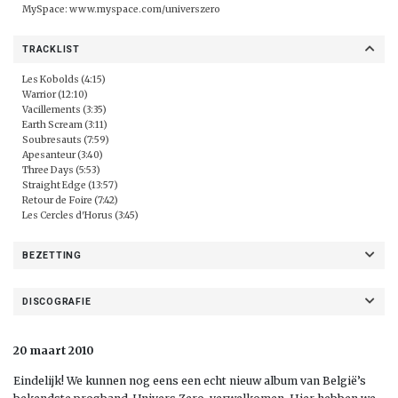
MySpace:
www.myspace.com/universzero
TRACKLIST
Les Kobolds (4:15)
Warrior (12:10)
Vacillements (3:35)
Earth Scream (3:11)
Soubresauts (7:59)
Apesanteur (3:40)
Three Days (5:53)
Straight Edge (13:57)
Retour de Foire (7:42)
Les Cercles d'Horus (3:45)
BEZETTING
DISCOGRAFIE
20 maart 2010
Eindelijk! We kunnen nog eens een echt nieuw album van België’s