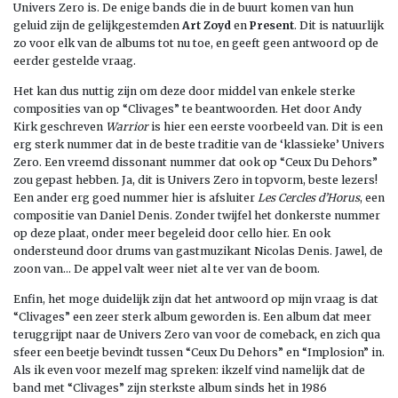
Univers Zero is. De enige bands die in de buurt komen van hun
geluid zijn de gelijkgestemden
Art Zoyd
en
Present
. Dit is natuurlijk
zo voor elk van de albums tot nu toe, en geeft geen antwoord op de
eerder gestelde vraag.
Het kan dus nuttig zijn om deze door middel van enkele sterke
composities van op “Clivages” te beantwoorden. Het door Andy
Kirk geschreven
Warrior
is hier een eerste voorbeeld van. Dit is een
erg sterk nummer dat in de beste traditie van de ‘klassieke’ Univers
Zero. Een vreemd dissonant nummer dat ook op “Ceux Du Dehors”
zou gepast hebben. Ja, dit is Univers Zero in topvorm, beste lezers!
Een ander erg goed nummer hier is afsluiter
Les Cercles d’Horus
, een
compositie van Daniel Denis. Zonder twijfel het donkerste nummer
op deze plaat, onder meer begeleid door cello hier. En ook
ondersteund door drums van gastmuzikant Nicolas Denis. Jawel, de
zoon van… De appel valt weer niet al te ver van de boom.
Enfin, het moge duidelijk zijn dat het antwoord op mijn vraag is dat
“Clivages” een zeer sterk album geworden is. Een album dat meer
teruggrijpt naar de Univers Zero van voor de comeback, en zich qua
sfeer een beetje bevindt tussen “Ceux Du Dehors” en “Implosion” in.
Als ik even voor mezelf mag spreken: ikzelf vind namelijk dat de
band met “Clivages” zijn sterkste album sinds het in 1986