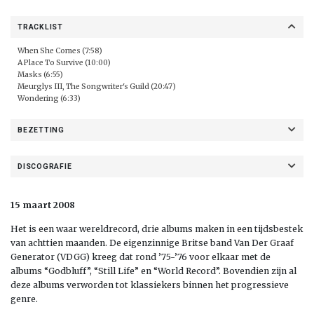
TRACKLIST
When She Comes (7:58)
A Place To Survive (10:00)
Masks (6:55)
Meurglys III, The Songwriter's Guild (20:47)
Wondering (6:33)
BEZETTING
DISCOGRAFIE
15 maart 2008
Het is een waar wereldrecord, drie albums maken in een tijdsbestek
van achttien maanden. De eigenzinnige Britse band Van Der Graaf
Generator (VDGG) kreeg dat rond ’75-’76 voor elkaar met de
albums “Godbluff”, “Still Life” en “World Record”. Bovendien zijn al
deze albums verworden tot klassiekers binnen het progressieve
genre.