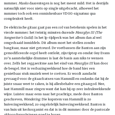
nummer.
Masks
daarentegen is nog het meest mild. Het is destijds
natuurlijk niet voor niets op single uitgebracht, alhoewel het
nummer toch ook een onmiskenbare VDGG-signatuur qua
complexiteit heeft.
De elektrische gitaar gaat pas een rol van betekenis spelen in het
vierde nummer: het twintig minuten durende
Meurglys III (The
Songwriter’s Guild)
. In het lp-tijdperk was het album dan al wel
omgedraaid inmiddels. Dit album moet het stellen zonder
basgitaar, maar niet getreurd. De voetbassen die Banton aan zijn
gemodificeerde orgel heeft ontlokt, zijn tiptop en omdat Guy Evans
zo’n aanstekelijke drummer is laat de basis aan niks te wensen
over. Zelfs het reggaeritme aan het eind van
Meurglys III
kan door
de beugel. Het is verbazingwekkend hoe de band hier een
genietbaar stuk muziek weet te creëren. Er wordt aandacht
gevraagd voor de gitaarfratsen van Hammill en ondanks dat hij de
juiste snaar weet te raken, is hij allesbehalve een gitaargod. Nee,
laat Hammill maar zingen want dat kan hij op zeer indrukwekkende
wijze. Luister maar eens naar het prachtige, mede door Banton
geschreven,
Wondering
. Die kopstem van Hammill is zo
huiveringwekkend, zo ongelofelijk huiveringwekkend. Banton is
van huis uit kerkorganist en dat is in dit nummer door de pastorale
akkoordopvolgingen goed te horen.