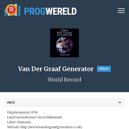
Van Der Graaf Generator
Album
World Record
INFO
Uitgekomen in: 1976
Land van herkomst: Groot-Brittannië
Label: Charisma
Website:
http://www.vandergraafgenerator.co.uk/