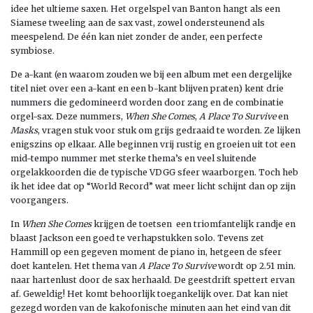
idee het ultieme saxen. Het orgelspel van Banton hangt als een
Siamese tweeling aan de sax vast, zowel ondersteunend als
meespelend. De één kan niet zonder de ander, een perfecte
symbiose.
De a-kant (en waarom zouden we bij een album met een dergelijke
titel niet over een a-kant en een b-kant blijven praten) kent drie
nummers die gedomineerd worden door zang en de combinatie
orgel-sax. Deze nummers,
When She Comes
,
A Place To Survive
en
Masks
, vragen stuk voor stuk om grijs gedraaid te worden. Ze lijken
enigszins op elkaar. Alle beginnen vrij rustig en groeien uit tot een
mid-tempo nummer met sterke thema’s en veel sluitende
orgelakkoorden die de typische VDGG sfeer waarborgen. Toch heb
ik het idee dat op “World Record” wat meer licht schijnt dan op zijn
voorgangers.
In
When She Comes
krijgen de toetsen een triomfantelijk randje en
blaast Jackson een goed te verhapstukken solo. Tevens zet
Hammill op een gegeven moment de piano in, hetgeen de sfeer
doet kantelen. Het thema van
A Place To Survive
wordt op 2.51 min.
naar hartenlust door de sax herhaald. De geestdrift spettert ervan
af. Geweldig! Het komt behoorlijk toegankelijk over. Dat kan niet
gezegd worden van de kakofonische minuten aan het eind van dit