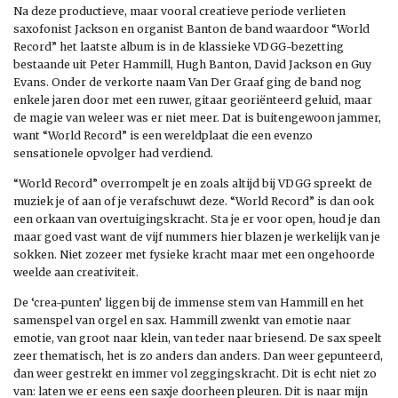
Na deze productieve, maar vooral creatieve periode verlieten
saxofonist Jackson en organist Banton de band waardoor “World
Record” het laatste album is in de klassieke VDGG-bezetting
bestaande uit Peter Hammill, Hugh Banton, David Jackson en Guy
Evans. Onder de verkorte naam Van Der Graaf ging de band nog
enkele jaren door met een ruwer, gitaar georiënteerd geluid, maar
de magie van weleer was er niet meer. Dat is buitengewoon jammer,
want “World Record” is een wereldplaat die een evenzo
sensationele opvolger had verdiend.
“World Record” overrompelt je en zoals altijd bij VDGG spreekt de
muziek je of aan of je verafschuwt deze. “World Record” is dan ook
een orkaan van overtuigingskracht. Sta je er voor open, houd je dan
maar goed vast want de vijf nummers hier blazen je werkelijk van je
sokken. Niet zozeer met fysieke kracht maar met een ongehoorde
weelde aan creativiteit.
De ‘crea-punten’ liggen bij de immense stem van Hammill en het
samenspel van orgel en sax. Hammill zwenkt van emotie naar
emotie, van groot naar klein, van teder naar briesend. De sax speelt
zeer thematisch, het is zo anders dan anders. Dan weer gepunteerd,
dan weer gestrekt en immer vol zeggingskracht. Dit is echt niet zo
van: laten we er eens een saxje doorheen pleuren. Dit is naar mijn