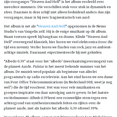
zijn voorganger “Heaven And Hell” is het album verdeeld over
meerdere nummers. Die verschillen stuk voor stuk in dynamiek en
sfeer. Daarmee is deze schijf niet alleen beduidend anders dan zijn
voorganger, maar is hij zeer fragmentarisch van aard.
Het album is net als “
Heaven And Hell
” opgenomen in de Nemo
Studio’s van Vangelis zelf. Hij is de enige muzikant op dit album.
Naast toetsen speelt hij basgitaar en drums. Klinkt “Heaven And
Hell” overwegend klassiek, hier horen we veel elektronica (voor die
tijd een novum). Verder horen we flarden van rock, jazz en ambient-
achtige muziek. Daarnaast experimenteerde hij met geluiden.
“Albedo 0.39″ staat voor het ‘albedo’ (weerkaatsingsvermogen) van
de planeet Aarde.
Pulstar
is het meest bekende nummer van het
album. De muziek werd populair als begintune van allerlei
programma’s op radio en televisie. Aan het eind horen we een dame
van Post Office Telecommunications (in Nederland 008, weet je nog
wel?) die de tijd voorleest. Het was voor vele muzikanten en
groepen inspiratie om daar navolging aan te geven. In het laatste
en titelnummer
Albedo 0.39
leest een vrouwelijke stem tegen een
achtergrond van synthesizermuziek feiten en cijfers over de
planeet aarde, met als laatste het albedo: 0,39 oftewel 39%.