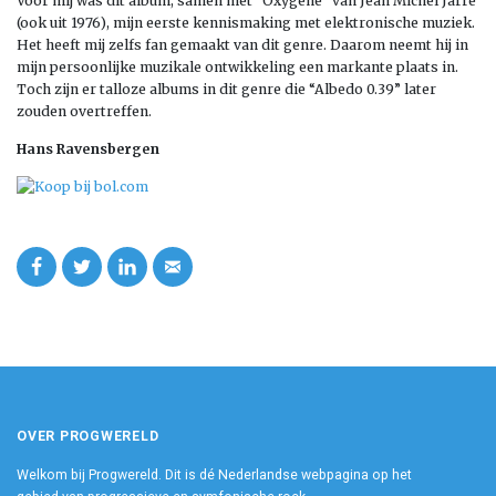
Voor mij was dit album, samen met “Oxygene” van Jean Michel Jarre
(ook uit 1976), mijn eerste kennismaking met elektronische muziek.
Het heeft mij zelfs fan gemaakt van dit genre. Daarom neemt hij in
mijn persoonlijke muzikale ontwikkeling een markante plaats in.
Toch zijn er talloze albums in dit genre die “Albedo 0.39” later
zouden overtreffen.
Hans Ravensbergen
OVER PROGWERELD
Welkom bij Progwereld. Dit is dé Nederlandse webpagina op het