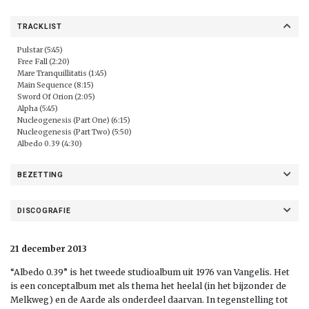
TRACKLIST
Pulstar (5:45)
Free Fall (2:20)
Mare Tranquillitatis (1:45)
Main Sequence (8:15)
Sword Of Orion (2:05)
Alpha (5:45)
Nucleogenesis (Part One) (6:15)
Nucleogenesis (Part Two) (5:50)
Albedo 0.39 (4:30)
BEZETTING
DISCOGRAFIE
21 december 2013
“Albedo 0.39” is het tweede studioalbum uit 1976 van Vangelis. Het
is een conceptalbum met als thema het heelal (in het bijzonder de
Melkweg) en de Aarde als onderdeel daarvan. In tegenstelling tot