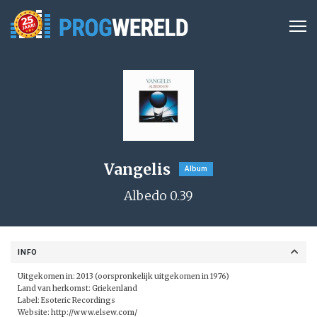
Vangelis
Album
Albedo 0.39
INFO
Uitgekomen in: 2013 (oorspronkelijk uitgekomen in 1976)
Land van herkomst: Griekenland
Label:
Esoteric Recordings
Website:
http://www.elsew.com/