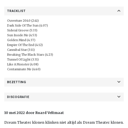
TRACKLIST
Ouverture 2040 (2:41)
Dark Side Of The Sun (4:07)
Sideral Groove (5:33)
Sun Inside Me (4:53)
Golden Mind (4:37)
Empire Of The End (4:12)
Cannibal Star (3:11)
Breaking The Black Stars (4:23)
Tunnel Of Light (3:31)
Like A Monster (4:08)
Contaminate Me (4:40)
BEZETTING
DISCOGRAFIE
10 mei 2022 door Ruard Veltmaat
Dream Theater klonen klinken niet altijd als Dream Theater klonen.