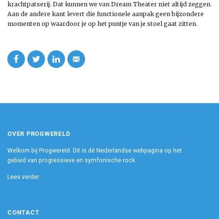
krachtpatserij. Dat kunnen we van Dream Theater niet altijd zeggen.
Aan de andere kant levert die functionele aanpak geen bijzondere
momenten op waardoor je op het puntje van je stoel gaat zitten.
OVER PROGWERELD
Welkom bij Progwereld. Dit is dé Nederlandse webpagina op het
gebied van progressieve en symfonische rock.
Lees verder
CONTACT