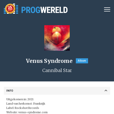
Venus Syndrome
Album
Cannibal Star
INFO
Uitgekomen in: 2021
Land van herkomst: Frankrijk
Label:
Rockshot Records
Website:
venus-syndrome.com