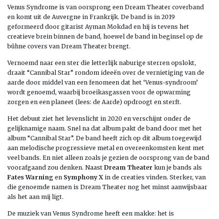
Venus Syndrome is van oorsprong een Dream Theater coverband
en komt uit de Auvergne in Frankrijk. De band is in 2019
geformeerd door gitarist Ayman Mokdad en hij is tevens het
creatieve brein binnen de band, hoewel de band in beginsel op de
bühne covers van Dream Theater brengt.
Vernoemd naar een ster die letterlijk naburige sterren opslokt,
draait “Cannibal Star” rondom ideeën over de vernietiging van de
aarde door middel van een fenomeen dat het ‘Venus-syndroom’
wordt genoemd, waarbij broeikasgassen voor de opwarming
zorgen en een planeet (lees: de Aarde) opdroogt en sterft.
Het debuut ziet het levenslicht in 2020 en verschijnt onder de
gelijknamige naam. Snel na dat album pakt de band door met het
album “Cannibal Star”. De band heeft zich op dit album toegewijd
aan melodische progressieve metal en overeenkomsten kent met
veel bands. En niet alleen zoals je gezien de oorsprong van de band
voorafgaand zou denken. Naast
Dream Theater
kun je bands als
Fates Warning
en
Symphony X
in de creaties vinden. Sterker, van
die genoemde namen is Dream Theater nog het minst aanwijsbaar
als het aan mij ligt.
De muziek van Venus Syndrome heeft een makke: het is