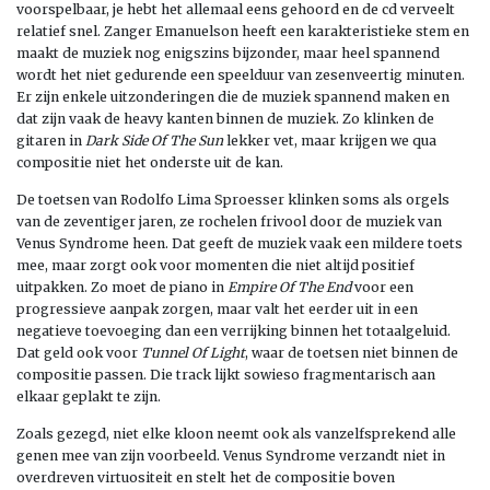
voorspelbaar, je hebt het allemaal eens gehoord en de cd verveelt
relatief snel. Zanger Emanuelson heeft een karakteristieke stem en
maakt de muziek nog enigszins bijzonder, maar heel spannend
wordt het niet gedurende een speelduur van zesenveertig minuten.
Er zijn enkele uitzonderingen die de muziek spannend maken en
dat zijn vaak de heavy kanten binnen de muziek. Zo klinken de
gitaren in
Dark Side Of The Sun
lekker vet, maar krijgen we qua
compositie niet het onderste uit de kan.
De toetsen van Rodolfo Lima Sproesser klinken soms als orgels
van de zeventiger jaren, ze rochelen frivool door de muziek van
Venus Syndrome heen. Dat geeft de muziek vaak een mildere toets
mee, maar zorgt ook voor momenten die niet altijd positief
uitpakken. Zo moet de piano in
Empire Of The End
voor een
progressieve aanpak zorgen, maar valt het eerder uit in een
negatieve toevoeging dan een verrijking binnen het totaalgeluid.
Dat geld ook voor
Tunnel Of Light
, waar de toetsen niet binnen de
compositie passen. Die track lijkt sowieso fragmentarisch aan
elkaar geplakt te zijn.
Zoals gezegd, niet elke kloon neemt ook als vanzelfsprekend alle
genen mee van zijn voorbeeld. Venus Syndrome verzandt niet in
overdreven virtuositeit en stelt het de compositie boven