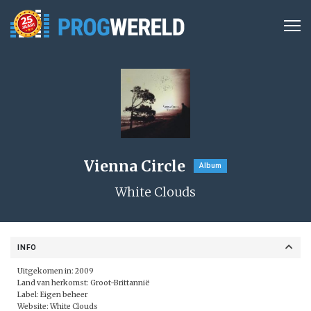
Vienna Circle
Album
White Clouds
INFO
Uitgekomen in: 2009
Land van herkomst: Groot-Brittannië
Label:
Eigen beheer
Website:
White Clouds