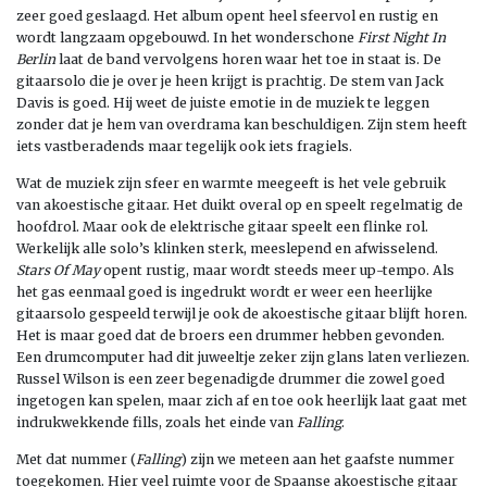
zeer goed geslaagd. Het album opent heel sfeervol en rustig en
wordt langzaam opgebouwd. In het wonderschone
First Night In
Berlin
laat de band vervolgens horen waar het toe in staat is. De
gitaarsolo die je over je heen krijgt is prachtig. De stem van Jack
Davis is goed. Hij weet de juiste emotie in de muziek te leggen
zonder dat je hem van overdrama kan beschuldigen. Zijn stem heeft
iets vastberadends maar tegelijk ook iets fragiels.
Wat de muziek zijn sfeer en warmte meegeeft is het vele gebruik
van akoestische gitaar. Het duikt overal op en speelt regelmatig de
hoofdrol. Maar ook de elektrische gitaar speelt een flinke rol.
Werkelijk alle solo’s klinken sterk, meeslepend en afwisselend.
Stars Of May
opent rustig, maar wordt steeds meer up-tempo. Als
het gas eenmaal goed is ingedrukt wordt er weer een heerlijke
gitaarsolo gespeeld terwijl je ook de akoestische gitaar blijft horen.
Het is maar goed dat de broers een drummer hebben gevonden.
Een drumcomputer had dit juweeltje zeker zijn glans laten verliezen.
Russel Wilson is een zeer begenadigde drummer die zowel goed
ingetogen kan spelen, maar zich af en toe ook heerlijk laat gaat met
indrukwekkende fills, zoals het einde van
Falling
.
Met dat nummer (
Falling
) zijn we meteen aan het gaafste nummer
toegekomen. Hier veel ruimte voor de Spaanse akoestische gitaar