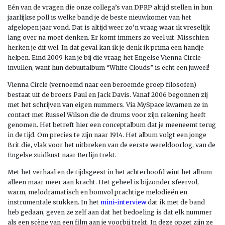
Eén van de vragen die onze collega’s van DPRP altijd stellen in hun
jaarlijkse poll is welke band je de beste nieuwkomer van het
afgelopen jaar vond. Dat is altijd weer zo’n vraag waar ik vreselijk
lang over na moet denken. Er komt immers zo veel uit. Misschien
herken je dit wel. In dat geval kan ik je denk ik prima een handje
helpen. Eind 2009 kan je bij die vraag het Engelse Vienna Circle
invullen, want hun debuutalbum “White Clouds” is echt een juweel!
Vienna Circle (vernoemd naar een beroemde groep filosofen)
bestaat uit de broers Paul en Jack Davis. Vanaf 2006 begonnen zij
met het schrijven van eigen nummers. Via MySpace kwamen ze in
contact met Russel Wilson die de drums voor zijn rekening heeft
genomen. Het betreft hier een conceptalbum dat je meeneemt terug
in de tijd. Om precies te zijn naar 1914. Het album volgt een jonge
Brit die, vlak voor het uitbreken van de eerste wereldoorlog, van de
Engelse zuidkust naar Berlijn trekt.
Met het verhaal en de tijdsgeest in het achterhoofd wint het album
alleen maar meer aan kracht. Het geheel is bijzonder sfeervol,
warm, melodramatisch en bomvol prachtige melodieën en
instrumentale stukken. In het
mini-interview
dat ik met de band
heb gedaan, geven ze zelf aan dat het bedoeling is dat elk nummer
als een scène van een film aan je voorbij trekt. In deze opzet zijn ze