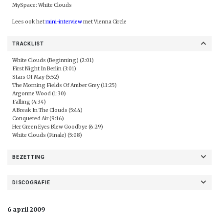
MySpace:
White Clouds
Lees ook het
mini-interview
met Vienna Circle
TRACKLIST
White Clouds (Beginning) (2:01)
First Night In Berlin (3:01)
Stars Of May (5:52)
The Morning Fields Of Amber Grey (11:25)
Argonne Wood (1:30)
Falling (4:34)
A Break In The Clouds (5:44)
Conquered Air (9:16)
Her Green Eyes Blew Goodbye (6:29)
White Clouds (Finale) (5:08)
BEZETTING
DISCOGRAFIE
6 april 2009