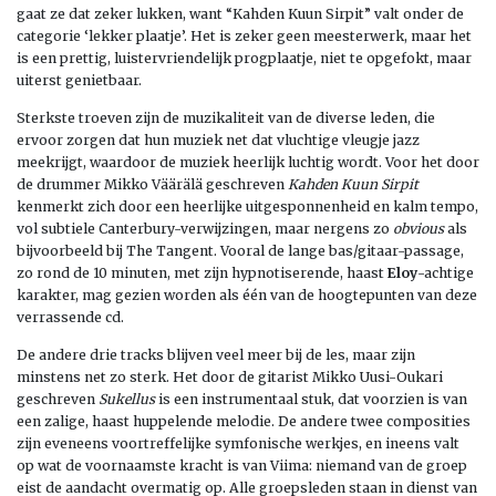
gaat ze dat zeker lukken, want “Kahden Kuun Sirpit” valt onder de
categorie ‘lekker plaatje’. Het is zeker geen meesterwerk, maar het
is een prettig, luistervriendelijk progplaatje, niet te opgefokt, maar
uiterst genietbaar.
Sterkste troeven zijn de muzikaliteit van de diverse leden, die
ervoor zorgen dat hun muziek net dat vluchtige vleugje jazz
meekrijgt, waardoor de muziek heerlijk luchtig wordt. Voor het door
de drummer Mikko Väärälä geschreven
Kahden Kuun Sirpit
kenmerkt zich door een heerlijke uitgesponnenheid en kalm tempo,
vol subtiele Canterbury-verwijzingen, maar nergens zo
obvious
als
bijvoorbeeld bij The Tangent. Vooral de lange bas/gitaar-passage,
zo rond de 10 minuten, met zijn hypnotiserende, haast
Eloy
-achtige
karakter, mag gezien worden als één van de hoogtepunten van deze
verrassende cd.
De andere drie tracks blijven veel meer bij de les, maar zijn
minstens net zo sterk. Het door de gitarist Mikko Uusi-Oukari
geschreven
Sukellus
is een instrumentaal stuk, dat voorzien is van
een zalige, haast huppelende melodie. De andere twee composities
zijn eveneens voortreffelijke symfonische werkjes, en ineens valt
op wat de voornaamste kracht is van Viima: niemand van de groep
eist de aandacht overmatig op. Alle groepsleden staan in dienst van