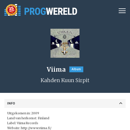
Viima
Album
Kahden Kuun Sirpit
INFO
Uitgekomen in: 2009
Land van herkomst: Finland
Label:
Viima Records
Website:
http://www.viima.fi/