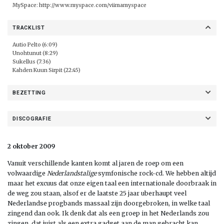
MySpace:
http://www.myspace.com/viimamyspace
TRACKLIST
Autio Pelto (6:09)
Unohtunut (8:29)
Sukellus (7:36)
Kahden Kuun Sirpit (22:45)
BEZETTING
DISCOGRAFIE
2 oktober 2009
Vanuit verschillende kanten komt al jaren de roep om een
volwaardige
Nederlandstalige
symfonische rock-cd. We hebben altijd
maar het excuus dat onze eigen taal een internationale doorbraak in
de weg zou staan, alsof er de laatste 25 jaar uberhaupt veel
Nederlandse progbands massaal zijn doorgebroken, in welke taal
zingend dan ook. Ik denk dat als een groep in het Nederlands zou
zingen, dat juist als een extra gadget aan de man gebracht kan