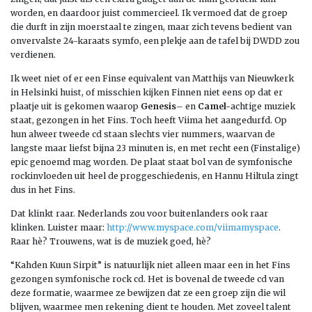
worden, en daardoor juist commercieel. Ik vermoed dat de groep
die durft in zijn moerstaal te zingen, maar zich tevens bedient van
onvervalste 24-karaats symfo, een plekje aan de tafel bij DWDD zou
verdienen.
Ik weet niet of er een Finse equivalent van Matthijs van Nieuwkerk
in Helsinki huist, of misschien kijken Finnen niet eens op dat er
plaatje uit is gekomen waarop
Genesis
– en
Camel-
achtige muziek
staat, gezongen in het Fins. Toch heeft Viima het aangedurfd. Op
hun alweer tweede cd staan slechts vier nummers, waarvan de
langste maar liefst bijna 23 minuten is, en met recht een (Finstalige)
epic genoemd mag worden. De plaat staat bol van de symfonische
rockinvloeden uit heel de proggeschiedenis, en Hannu Hiltula zingt
dus in het Fins.
Dat klinkt raar. Nederlands zou voor buitenlanders ook raar
klinken. Luister maar:
http://www.myspace.com/viimamyspace
.
Raar hè? Trouwens, wat is de muziek goed, hè?
“Kahden Kuun Sirpit” is natuurlijk niet alleen maar een in het Fins
gezongen symfonische rock cd. Het is bovenal de tweede cd van
deze formatie, waarmee ze bewijzen dat ze een groep zijn die wil
blijven, waarmee men rekening dient te houden. Met zoveel talent