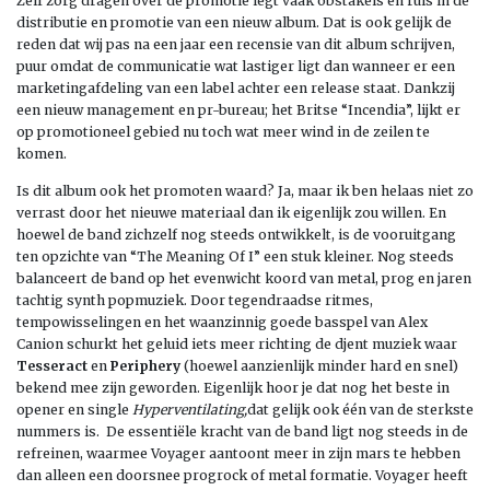
Zelf zorg dragen over de promotie legt vaak obstakels en ruis in de
distributie en promotie van een nieuw album. Dat is ook gelijk de
reden dat wij pas na een jaar een recensie van dit album schrijven,
puur omdat de communicatie wat lastiger ligt dan wanneer er een
marketingafdeling van een label achter een release staat. Dankzij
een nieuw management en pr-bureau; het Britse “Incendia”, lijkt er
op promotioneel gebied nu toch wat meer wind in de zeilen te
komen.
Is dit album ook het promoten waard? Ja, maar ik ben helaas niet zo
verrast door het nieuwe materiaal dan ik eigenlijk zou willen. En
hoewel de band zichzelf nog steeds ontwikkelt, is de vooruitgang
ten opzichte van “The Meaning Of I” een stuk kleiner. Nog steeds
balanceert de band op het evenwicht koord van metal, prog en jaren
tachtig synth popmuziek. Door tegendraadse ritmes,
tempowisselingen en het waanzinnig goede basspel van Alex
Canion schurkt het geluid iets meer richting de djent muziek waar
Tesseract
en
Periphery
(hoewel aanzienlijk minder hard en snel)
bekend mee zijn geworden. Eigenlijk hoor je dat nog het beste in
opener en single
Hyperventilating,
dat gelijk ook één van de sterkste
nummers is. De essentiële kracht van de band ligt nog steeds in de
refreinen, waarmee Voyager aantoont meer in zijn mars te hebben
dan alleen een doorsnee progrock of metal formatie. Voyager heeft