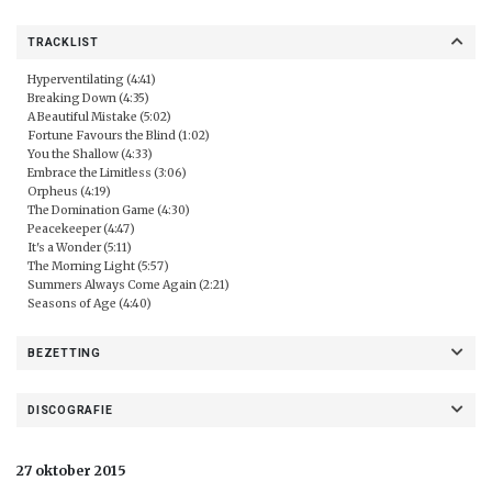
TRACKLIST
Hyperventilating (4:41)
Breaking Down (4:35)
A Beautiful Mistake (5:02)
Fortune Favours the Blind (1:02)
You the Shallow (4:33)
Embrace the Limitless (3:06)
Orpheus (4:19)
The Domination Game (4:30)
Peacekeeper (4:47)
It's a Wonder (5:11)
The Morning Light (5:57)
Summers Always Come Again (2:21)
Seasons of Age (4:40)
BEZETTING
DISCOGRAFIE
27 oktober 2015