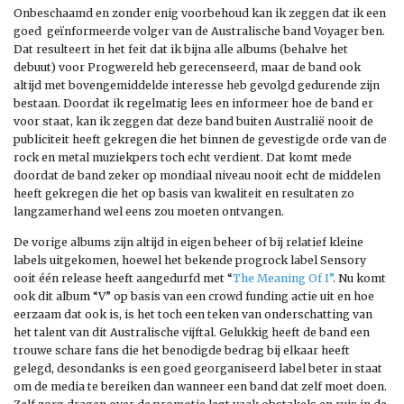
Onbeschaamd en zonder enig voorbehoud kan ik zeggen dat ik een
goed geïnformeerde volger van de Australische band Voyager ben.
Dat resulteert in het feit dat ik bijna alle albums (behalve het
debuut) voor Progwereld heb gerecenseerd, maar de band ook
altijd met bovengemiddelde interesse heb gevolgd gedurende zijn
bestaan. Doordat ik regelmatig lees en informeer hoe de band er
voor staat, kan ik zeggen dat deze band buiten Australië nooit de
publiciteit heeft gekregen die het binnen de gevestigde orde van de
rock en metal muziekpers toch echt verdient. Dat komt mede
doordat de band zeker op mondiaal niveau nooit echt de middelen
heeft gekregen die het op basis van kwaliteit en resultaten zo
langzamerhand wel eens zou moeten ontvangen.
De vorige albums zijn altijd in eigen beheer of bij relatief kleine
labels uitgekomen, hoewel het bekende progrock label Sensory
ooit één release heeft aangedurfd met “
The Meaning Of I”
. Nu komt
ook dit album “V” op basis van een crowd funding actie uit en hoe
eerzaam dat ook is, is het toch een teken van onderschatting van
het talent van dit Australische vijftal. Gelukkig heeft de band een
trouwe schare fans die het benodigde bedrag bij elkaar heeft
gelegd, desondanks is een goed georganiseerd label beter in staat
om de media te bereiken dan wanneer een band dat zelf moet doen.