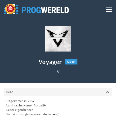
Voyager
Album
V
INFO
Uitgekomen in: 2014
Land van herkomst: Australië
Label: eigen beheer
Website:
http://voyager-australia.com/