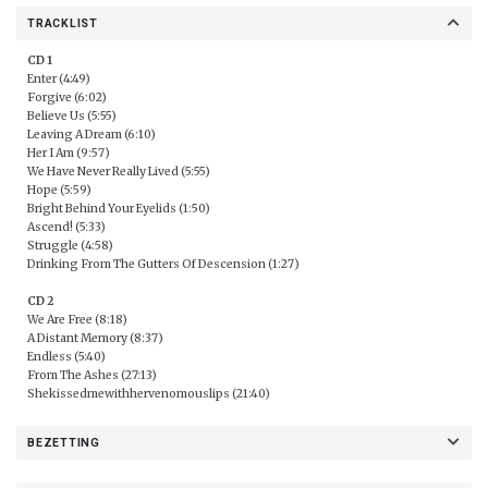
TRACKLIST
CD 1
Enter (4:49)
Forgive (6:02)
Believe Us (5:55)
Leaving A Dream (6:10)
Her I Am (9:57)
We Have Never Really Lived (5:55)
Hope (5:59)
Bright Behind Your Eyelids (1:50)
Ascend! (5:33)
Struggle (4:58)
Drinking From The Gutters Of Descension (1:27)
CD 2
We Are Free (8:18)
A Distant Memory (8:37)
Endless (5:40)
From The Ashes (27:13)
Shekissedmewithhervenomouslips (21:40)
BEZETTING