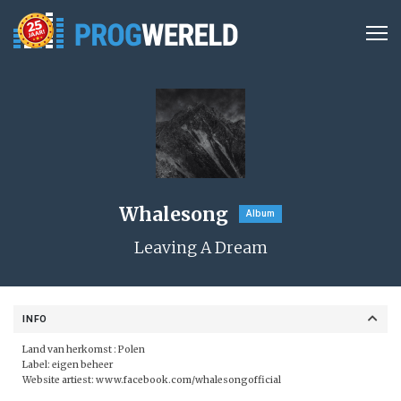
Whalesong
Album
Leaving A Dream
INFO
Land van herkomst : Polen
Label: eigen beheer
Website artiest:
www.facebook.com/whalesongofficial