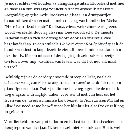
Je moet echter wel houden van langdurige uitzichtloosheid met hier
en daar een dun straaltje zonlicht, want zo ervaar ik dit album.
Zorgvuldig opgebouwde, loodzware gitaar- en drumpartijen
benadrukken de uitermate sombere zang van bandleider Michal
“Here I am, dead inside” Kielbasa, wiens weltschmerz nog eens
wordt versterkt door zijn levensmoeë voordracht. De meeste
liederen slepen zich ook traag voort door een oneindig kaal
berglandschap. In een stuk als
We Have Never Really Lived
speelt de
band zes minuten lang dezelfde vier aflopende mineurakkoorden
des doods. Na een minuut of dertig ging ik zelf ook een beetje
twijfelen over mijn kwaliteit van leven; was dit het nou allemaal
waard?
Gelukkig zijn er de eerdergenoemde streepjes licht, zoals de
schaarse zang van Elise Aranguren, een saxofoonsolo hier en een
pianofiguurtje daar. Dat zijn slimme toevoegingen die de muziek
nog enigszins draaglijk maken voor wie al niet van huis uit het
leven van de meest grimmige kant beziet. In
Hope
zingen Michal en
Elise “We need some hope”, maar het klinkt niet alsof ze er zelf nog
in geloven.
Voor liefhebbers van goth, doom en industrial is dit misschien een
hoogtepunt van het jaar. Ik ben er zelf niet zo stuk van. Het is wel