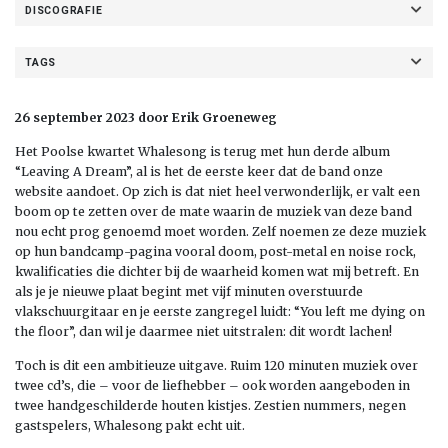
DISCOGRAFIE
TAGS
26 september 2023 door Erik Groeneweg
Het Poolse kwartet Whalesong is terug met hun derde album
“Leaving A Dream”, al is het de eerste keer dat de band onze
website aandoet. Op zich is dat niet heel verwonderlijk, er valt een
boom op te zetten over de mate waarin de muziek van deze band
nou echt prog genoemd moet worden. Zelf noemen ze deze muziek
op hun bandcamp-pagina vooral doom, post-metal en noise rock,
kwalificaties die dichter bij de waarheid komen wat mij betreft. En
als je je nieuwe plaat begint met vijf minuten overstuurde
vlakschuurgitaar en je eerste zangregel luidt: “You left me dying on
the floor”, dan wil je daarmee niet uitstralen: dit wordt lachen!
Toch is dit een ambitieuze uitgave. Ruim 120 minuten muziek over
twee cd’s, die – voor de liefhebber – ook worden aangeboden in
twee handgeschilderde houten kistjes. Zestien nummers, negen
gastspelers, Whalesong pakt echt uit.