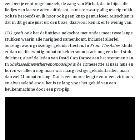
een beetje eentonige muziek, de zang van Michal, die in bijna alle
liedjes zijn laatste adem uitblaast, is mij te zwartgallig (en eigenlijk
ook te beroerd) en ik hoor ook geen knap gemusiceer. Misschien is
dat in dit genre juist uit den boze, daarvoor ken ik er te weinig van.
CD2 geeft ook het definitieve nekschot met onder meer twee lange
stukken waarin alle narigheid samenkomt, inclusief allerlei
buitengewoon griezelige geluidseffecten. In
From The Ashes
klinkt
er dan na dik twintig minuten keldersoundtrack nog een heel stuk
dulcimer, alsof de leden van
Dead Can Dance
aan het stemmen zijn.
In
Shekissedmewithervenomouslips
is de ritmesectie al naar huis en
horen we alleen nog maar wat naargeestige geluidsflarden, maar
dan wel 21 minuten lang. Dat is een mooie lengte voor een virtuoos
en afwisselend epos, het is te lang voor het geluid van een
keukenmachine door een pvc-pijp.