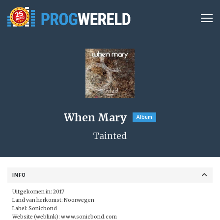
When Mary
Album
Tainted
INFO
Uitgekomen in: 2017
Land van herkomst: Noorwegen
Label: Sonicbond
Website (weblink):
www.sonicbond.com