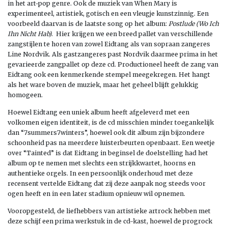
in het art-pop genre. Ook de muziek van When Mary is
experimenteel, artistiek, gotisch en een vleugje kunstzinnig. Een
voorbeeld daarvan is de laatste song op het album:
Postlude (Wo Ich
Ihn Nicht Hab)
. Hier krijgen we een breed pallet van verschillende
zangstijlen te horen van zowel Eidtang als van sopraan zangeres
Line Nordvik. Als gastzangeres past Nordvik daarmee prima in het
gevarieerde zangpallet op deze cd. Productioneel heeft de zang van
Eidtang ook een kenmerkende stempel meegekregen. Het hangt
als het ware boven de muziek, maar het geheel blijft gelukkig
homogeen.
Hoewel Eidtang een uniek album heeft afgeleverd met een
volkomen eigen identiteit, is de cd misschien minder toegankelijk
dan “7summers7winters”, hoewel ook dit album zijn bijzondere
schoonheid pas na meerdere luisterbeurten openbaart. Een weetje
over “Tainted” is dat Eidtang in beginsel de doelstelling had het
album op te nemen met slechts een strijkkwartet, hoorns en
authentieke orgels. In een persoonlijk onderhoud met deze
recensent vertelde Eidtang dat zij deze aanpak nog steeds voor
ogen heeft en in een later stadium opnieuw wil opnemen.
Vooropgesteld, de liefhebbers van artistieke artrock hebben met
deze schijf een prima werkstuk in de cd-kast, hoewel de progrock