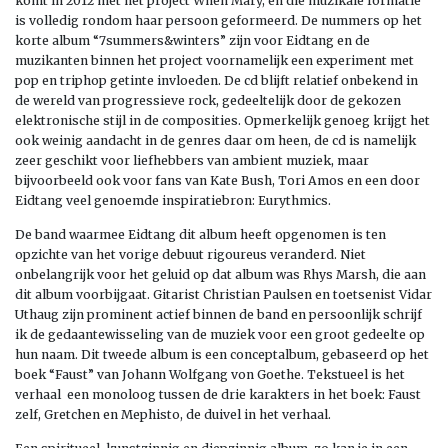
komt in 2012 met het project When Mary, en die muzikale formatie
is volledig rondom haar persoon geformeerd. De nummers op het
korte album “7summers&winters” zijn voor Eidtang en de
muzikanten binnen het project voornamelijk een experiment met
pop en triphop getinte invloeden. De cd blijft relatief onbekend in
de wereld van progressieve rock, gedeeltelijk door de gekozen
elektronische stijl in de composities. Opmerkelijk genoeg krijgt het
ook weinig aandacht in de genres daar om heen, de cd is namelijk
zeer geschikt voor liefhebbers van ambient muziek, maar
bijvoorbeeld ook voor fans van Kate Bush, Tori Amos en een door
Eidtang veel genoemde inspiratiebron: Eurythmics.
De band waarmee Eidtang dit album heeft opgenomen is ten
opzichte van het vorige debuut rigoureus veranderd. Niet
onbelangrijk voor het geluid op dat album was Rhys Marsh, die aan
dit album voorbijgaat. Gitarist Christian Paulsen en toetsenist Vidar
Uthaug zijn prominent actief binnen de band en persoonlijk schrijf
ik de gedaantewisseling van de muziek voor een groot gedeelte op
hun naam. Dit tweede album is een conceptalbum, gebaseerd op het
boek “Faust” van Johann Wolfgang von Goethe. Tekstueel is het
verhaal een monoloog tussen de drie karakters in het boek: Faust
zelf, Gretchen en Mephisto, de duivel in het verhaal.