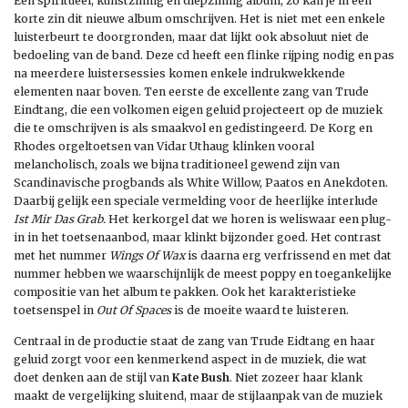
Een spiritueel, kunstzinnig en diepzinnig album, zo kan je in een
korte zin dit nieuwe album omschrijven. Het is niet met een enkele
luisterbeurt te doorgronden, maar dat lijkt ook absoluut niet de
bedoeling van de band. Deze cd heeft een flinke rijping nodig en pas
na meerdere luistersessies komen enkele indrukwekkende
elementen naar boven. Ten eerste de excellente zang van Trude
Eindtang, die een volkomen eigen geluid projecteert op de muziek
die te omschrijven is als smaakvol en gedistingeerd. De Korg en
Rhodes orgeltoetsen van Vidar Uthaug klinken vooral
melancholisch, zoals we bijna traditioneel gewend zijn van
Scandinavische progbands als White Willow, Paatos en Anekdoten.
Daarbij gelijk een speciale vermelding voor de heerlijke interlude
Ist Mir Das Grab.
Het kerkorgel dat we horen is weliswaar een plug-
in in het toetsenaanbod, maar klinkt bijzonder goed. Het contrast
met het nummer
Wings Of Wax
is daarna erg verfrissend en met dat
nummer hebben we waarschijnlijk de meest poppy en toegankelijke
compositie van het album te pakken. Ook het karakteristieke
toetsenspel in
Out Of Spaces
is de moeite waard te luisteren.
Centraal in de productie staat de zang van Trude Eidtang en haar
geluid zorgt voor een kenmerkend aspect in de muziek, die wat
doet denken aan de stijl van
Kate Bush
. Niet zozeer haar klank
maakt de vergelijking sluitend, maar de stijlaanpak van de muziek