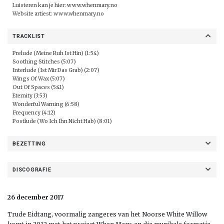
Luisteren kan je hier:
www.whenmary.no
Website artiest:
www.whenmary.no
TRACKLIST
Prelude (Meine Ruh Ist Hin) (1:54)
Soothing Stitches (5:07)
Interlude (Ist Mir Das Grab) (2:07)
Wings Of Wax (5:07)
Out Of Spaces (5:41)
Eternity (3:53)
Wonderful Warning (6:58)
Frequency (4:12)
Postlude (Wo Ich Ihn Nicht Hab) (8:01)
BEZETTING
DISCOGRAFIE
26 december 2017
Trude Eidtang, voormalig zangeres van het Noorse White Willow