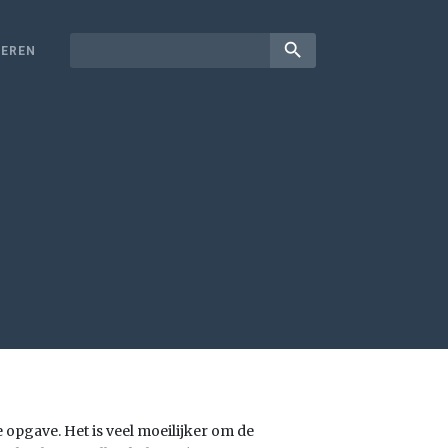
search
EREN
opgave. Het is veel moeilijker om de