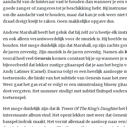
aandacht van de luisteraar vast te houden dan wanneer je een ve
goede zanger of zangeres tot je beschikking hebt. Bij instrume
om die aandacht vast te houden, maar dat kan je ook weer niet 
draad dreigt kwijt te raken. Geen makkelijke opgave dus.
Andrew Marshall heeft het geluk dat hij zelf zo’n beetje elk in
en ook alleen verantwoordelijk voor de muziek is. Hij hoefde 
houden. Het moge duidelijk zijn dat Marshall, op zijn zachts g
de jaren zeventig. Zijn muziek is de jaren zeventig. Namen als
K
vooral heel veel
Genesis
komen constant bij je op wanneer je n
bijvoorbeeld dat lekker rustige gitaarspel dat je aan het begin 
Andy Latimer (Camel). Daarna volgt er een heerlijk aanloopje 
toetsensolo, die hinkt van het subtiele van Genesis naar het zw
Weer gaat het gas eraf er volgt er een minutenlang bluesy gitaa
doet vergeten. Het nummer eindigt met subtiel fluitspel onde
toetsenspel.
Het moge duidelijk zijn dat ik
Tower Of The King’s Daughter
het 
interessante album vind. Het opent lekker met weer dat Genesis
basspel indruk maakt. Het vormt allemaal de aanloop naar een h