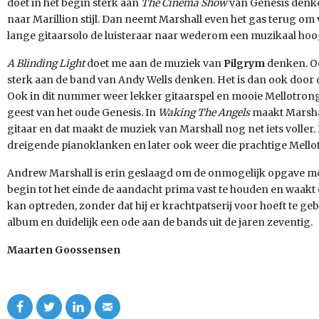
doet in het begin sterk aan
The Cinema Show
van Genesis denke
naar Marillion stijl. Dan neemt Marshall even het gas terug om
lange gitaarsolo de luisteraar naar wederom een muzikaal hoog
A Blinding Light
doet me aan de muziek van
Pilgrym
denken. O
sterk aan de band van Andy Wells denken. Het is dan ook door
Ook in dit nummer weer lekker gitaarspel en mooie Mellotron
geest van het oude Genesis. In
Waking The Angels
maakt Marsha
gitaar en dat maakt de muziek van Marshall nog net iets voller
dreigende pianoklanken en later ook weer die prachtige Mello
Andrew Marshall is erin geslaagd om de onmogelijk opgave mog
begin tot het einde de aandacht prima vast te houden en waakt 
kan optreden, zonder dat hij er krachtpatserij voor hoeft te g
album en duidelijk een ode aan de bands uit de jaren zeventig.
Maarten Goossensen