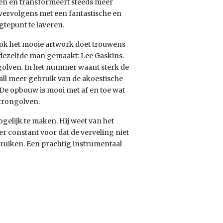
n en transformeert steeds meer
 vervolgens met een fantastische en
tepunt te laveren.
ok het mooie artwork doet trouwens
 dezelfde man gemaakt: Lee Gaskins.
golven. In het nummer waant sterk de
ll meer gebruik van de akoestische
. De opbouw is mooi met af en toe wat
trongolven.
elijk te maken. Hij weet van het
er constant voor dat de verveling niet
ebruiken. Een prachtig instrumentaal