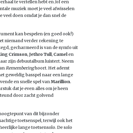
rhaal te vertellen hebt en /of een
ntale muziek moet je veel afwisselen
te veel doen omdat je dan snel de
strument kan bespelen (en goed ook!)
met niemand verder rekening te
ezegd, gecharmeerd is van de symfo uit
ing Crimson
,
Jethro Tull
,
Camel
en
aar zijn debuutalbum luistert. Neem
van
Remembering
hoort. Het ademt
met geweldig basspel naar een lange
evende en snelle spel van
Marillion
.
rstuk dat je even alles om je heen
rsteund door zacht golvend
hoogtepunt van dit bijzonder
achtige toetsenspel, terwijl ook het
eerlijke lange toetsensolo. De solo