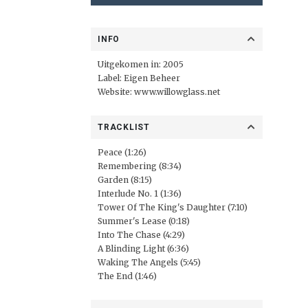
INFO
Uitgekomen in: 2005
Label: Eigen Beheer
Website:
www.willowglass.net
TRACKLIST
Peace (1:26)
Remembering (8:34)
Garden (8:15)
Interlude No. 1 (1:36)
Tower Of The King's Daughter (7:10)
Summer's Lease (0:18)
Into The Chase (4:29)
A Blinding Light (6:36)
Waking The Angels (5:45)
The End (1:46)