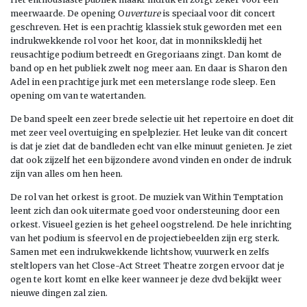
meerwaarde. De opening O
uverture
is speciaal voor dit concert
geschreven. Het is een prachtig klassiek stuk geworden met een
indrukwekkende rol voor het koor, dat in monnikskledij het
reusachtige podium betreedt en Gregoriaans zingt. Dan komt de
band op en het publiek zwelt nog meer aan. En daar is Sharon den
Adel in een prachtige jurk met een meterslange rode sleep. Een
opening om van te watertanden.
De band speelt een zeer brede selectie uit het repertoire en doet dit
met zeer veel overtuiging en spelplezier. Het leuke van dit concert
is dat je ziet dat de bandleden echt van elke minuut genieten. Je ziet
dat ook zijzelf het een bijzondere avond vinden en onder de indruk
zijn van alles om hen heen.
De rol van het orkest is groot. De muziek van Within Temptation
leent zich dan ook uitermate goed voor ondersteuning door een
orkest. Visueel gezien is het geheel oogstrelend. De hele inrichting
van het podium is sfeervol en de projectiebeelden zijn erg sterk.
Samen met een indrukwekkende lichtshow, vuurwerk en zelfs
steltlopers van het Close-Act Street Theatre zorgen ervoor dat je
ogen te kort komt en elke keer wanneer je deze dvd bekijkt weer
nieuwe dingen zal zien.