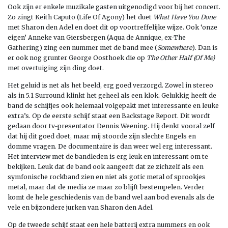
Ook zijn er enkele muzikale gasten uitgenodigd voor bij het concert.
Zo zingt Keith Caputo (Life Of Agony) het duet
What Have You Done
met Sharon den Adel en doet dit op voortreffelijke wijze. Ook ‘onze
eigen’ Anneke van Giersbergen (Aqua de Annique, ex-The
Gathering) zing een nummer met de band mee (
Somewhere
). Dan is
er ook nog grunter George Oosthoek die op
The Other Half (Of Me)
met overtuiging zijn ding doet.
Het geluid is net als het beeld, erg goed verzorgd. Zowel in stereo
als in 5.1 Surround klinkt het geheel als een klok. Gelukkig heeft de
band de schijfjes ook helemaal volgepakt met interessante en leuke
extra’s. Op de eerste schijf staat een Backstage Report. Dit wordt
gedaan door tv-presentator Dennis Weening. Hij denkt vooral zelf
dat hij dit goed doet, maar mij stoorde zijn slechte Engels en
domme vragen. De documentaire is dan weer wel erg interessant.
Het interview met de bandleden is erg leuk en interessant om te
bekijken. Leuk dat de band ook aangeeft dat ze zichzelf als een
symfonische rockband zien en niet als gotic metal of sprookjes
metal, maar dat de media ze maar zo blijft bestempelen. Verder
komt de hele geschiedenis van de band wel aan bod evenals als de
vele en bijzondere jurken van Sharon den Adel.
Op de tweede schijf staat een hele batterij extra nummers en ook