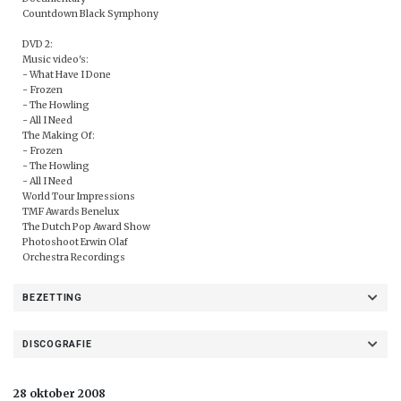
Countdown Black Symphony
DVD 2:
Music video's:
- What Have I Done
- Frozen
- The Howling
- All I Need
The Making Of:
- Frozen
- The Howling
- All I Need
World Tour Impressions
TMF Awards Benelux
The Dutch Pop Award Show
Photoshoot Erwin Olaf
Orchestra Recordings
BEZETTING
DISCOGRAFIE
28 oktober 2008