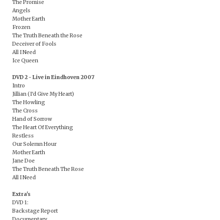
The Promise
Angels
Mother Earth
Frozen
The Truth Beneath the Rose
Deceiver of Fools
All I Need
Ice Queen
DVD 2 - Live in Eindhoven 2007
Intro
Jillian (I'd Give My Heart)
The Howling
The Cross
Hand of Sorrow
The Heart Of Everything
Restless
Our Solemn Hour
Mother Earth
Jane Doe
The Truth Beneath The Rose
All I Need
Extra's
DVD 1:
Backstage Report
Documentary