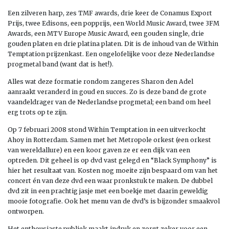
Een zilveren harp, zes TMF awards, drie keer de Conamus Export
Prijs, twee Edisons, een popprijs, een World Music Award, twee 3FM
Awards, een MTV Europe Music Award, een gouden single, drie
gouden platen en drie platina platen. Dit is de inhoud van de Within
Temptation prijzenkast. Een ongelofelijke voor deze Nederlandse
progmetal band (want dat is het!).
Alles wat deze formatie rondom zangeres Sharon den Adel
aanraakt veranderd in goud en succes. Zo is deze band de grote
vaandeldrager van de Nederlandse progmetal; een band om heel
erg trots op te zijn.
Op 7 februari 2008 stond Within Temptation in een uitverkocht
Ahoy in Rotterdam. Samen met het Metropole orkest (een orkest
van wereldallure) en een koor gaven ze er een dijk van een
optreden. Dit geheel is op dvd vast gelegd en “Black Symphony” is
hier het resultaat van. Kosten nog moeite zijn bespaard om van het
concert én van deze dvd een waar pronkstuk te maken. De dubbel
dvd zit in een prachtig jasje met een boekje met daarin geweldig
mooie fotografie. Ook het menu van de dvd’s is bijzonder smaakvol
ontworpen.
Het enthousiaste publiek maakt indruk en zorgt zeker voor een