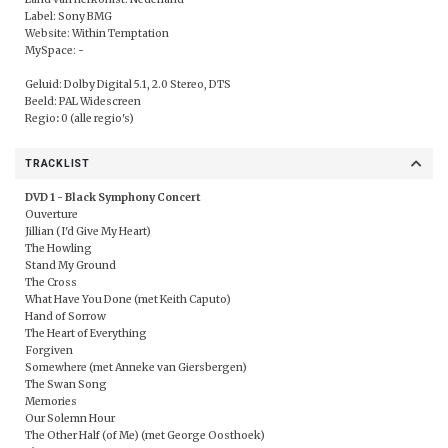
Label:
Sony BMG
Website:
Within Temptation
MySpace: -
Geluid: Dolby Digital 5.1, 2.0 Stereo, DTS
Beeld: PAL Widescreen
Regio
:
0 (alle regio's)
TRACKLIST
DVD 1 - Black Symphony Concert
Ouverture
Jillian (I'd Give My Heart)
The Howling
Stand My Ground
The Cross
What Have You Done (met Keith Caputo)
Hand of Sorrow
The Heart of Everything
Forgiven
Somewhere (met Anneke van Giersbergen)
The Swan Song
Memories
Our Solemn Hour
The Other Half (of Me) (met George Oosthoek)