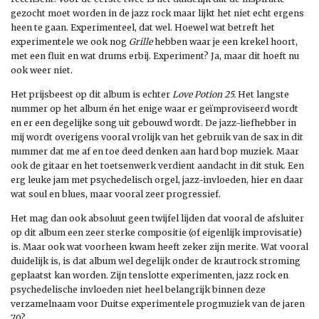
gezocht moet worden in de jazz rock maar lijkt het niet echt ergens
heen te gaan. Experimenteel, dat wel. Hoewel wat betreft het
experimentele we ook nog
Grille
hebben waar je een krekel hoort,
met een fluit en wat drums erbij. Experiment? Ja, maar dit hoeft nu
ook weer niet.
Het prijsbeest op dit album is echter
Love Potion 25.
Het langste
nummer op het album én het enige waar er geïmproviseerd wordt
en er een degelijke song uit gebouwd wordt. De jazz-liefhebber in
mij wordt overigens vooral vrolijk van het gebruik van de sax in dit
nummer dat me af en toe deed denken aan hard bop muziek. Maar
ook de gitaar en het toetsenwerk verdient aandacht in dit stuk. Een
erg leuke jam met psychedelisch orgel, jazz-invloeden, hier en daar
wat soul en blues, maar vooral zeer progressief.
Het mag dan ook absoluut geen twijfel lijden dat vooral de afsluiter
op dit album een zeer sterke compositie (of eigenlijk improvisatie)
is. Maar ook wat voorheen kwam heeft zeker zijn merite. Wat vooral
duidelijk is, is dat album wel degelijk onder de krautrock stroming
geplaatst kan worden. Zijn tenslotte experimenten, jazz rock en
psychedelische invloeden niet heel belangrijk binnen deze
verzamelnaam voor Duitse experimentele progmuziek van de jaren
70?