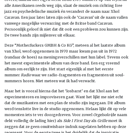
alle Amerikanen reeds weg zijn, slaat de muziek om richting free
jazz en psychedelische muziek én verandert de naam naar Xhol
Caravan. Een jaar later laten zijn ook de ‘Caravan’ uit de naam vallen
vanwege mogelijke verwarring met de Britse band Caravan.
Persoonlijk geloof ik niet dat dit ooit een probleem zou kunnen zijn.
De twee bands zijn mijlenver uit elkaar.
Deze “Motherfuckers GMBH & Co KG”, meteen al het laatste album
van Xhol, werd opgenomen in 1970 maar kwam pas uit in 1972
(vandaar de hoes) na meningsverschillen met hun label. Tevens ook
het meest experimentele album van deze band. Een erg vreemd
album om eerlijk te zijn. Het start eigenlijk al met het eerste
nummer
Radio
waar we radio-fragmenten en fragmenten uit soul-
nummers horen. Niet meteen wat ik had verwacht.
Maar het is vooral hierna dat het ‘losbarst’ en dat Xhol aan het
experimenteren en improviseren gaat. Want het lijkt me niet echt
dat de muzikanten met een plan de studio zijn ingegaan. Dit album
werd tenslotte live in de studio opgenomen. Helaas lijkt dit op vele
momenten iets te ver doorgedreven. Voor zowel
Orgelsolo
(de naam
dekt volledig de lading hier) als
Side 1 First Day
als
Grille
moet ik
zeggen dat ze geen onuitwisbare indruk nagelaten hebben op deze
recensent. Voor de eerste twee is het duidelijk dat de inspiratie