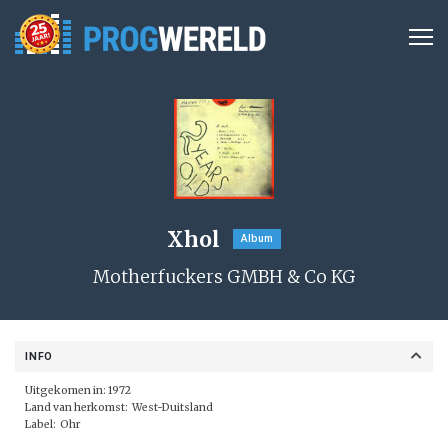
Xhol
Album
Motherfuckers GMBH & Co KG
INFO
Uitgekomen in: 1972
Land van herkomst: West-Duitsland
Label: Ohr