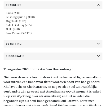
TRACKLIST
Radio (2:30)
Leistungsprinzig (1:30)
Orgelsolo (9:26)
Side 1 First Day (7:05)
Grille (6:58)
Love Potion 25 (13:11)
BEZETTING
DISCOGRAFIE
21 augustus 2021 door Peter Van Haerenborgh
Niet voor de eerste keer in deze krautrock-special ligt er een album
voor mij van een band waar ik tot voordien nooit van had gehoord.
Xhol (voorheen Xhol Caravan, en nog eerder Soul Caravan) blijkt
een band te zijn geweest met Amerikaanse (op dit moment is enkel
Skip van Wyck nog over als Amerikaan) en Duitse leden die
begonnen zijn als soul-band genaamd Soul Caravan. Eerst met
covers, daarna met eigen werk. Rond 1969 wanneer op van Wyck na