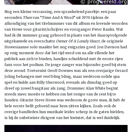
Nog een kleine verrassing, een sprankelend pareltje: een paar
seconden
Then
van “Time And A Word” uit 1970 tijdens de
afkondiging van het titelnummer van dit album en lovende woorden
van Howe voor gitarist/schrijver en voorganger Peter Banks. Wat
had ik dit nummer graag gehoord in plaats van het daaropvolgende
uitgekauwde en overschatte
Owner Of A Lonely Heart
, de originele
Howesiaanse solo maakte het nog enigszins goed. Jon Davison had
op enig moment door dat het tijd werd om na alle ellende het
publiek aan zich te binden, handjes schuddend met de eerste rijen
fans voor het podium. De jonge zanger was bijzonder goed bij stem
deze avond. Toetsenist Geoff Downes was als een overjarige Gerard
Joling behangen met veel bling bling, maar wederom solide qua
spel en hulde aan Billy Sherwood, evenals als dinsdag goed op
dreef op zowel basgitaar als zang. Drummer Alan White begint
steeds meer moeite te hebben om het tempo van de rest bij te
houden. Gitarist Steve Howe was wederom de grote man, ik heb de
hele eerste helft geboeid naar hem zitten kijken. Zoals ook de
overige bandleden hun muzikale leider scherp in de gaten hielden,
is hij de onbetwiste dirigent van het kwintet, dat is wel duidelijk.