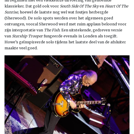
nu beginnen met een vlekkeloze uitvoering van genoemde
klassieker. Dat gold ook voor
South Side Of The Sky
en
Heart Of The
Sunrise
, hoewel de laatste nog wel wat foutjes herbergde
(Sherwood). De solo spots werden over het algemeen goed
ontvangen, vooral Sherwood werd met ruim applaus beloond voor
zijn interpretatie van
The Fish
. Een uitstekende, gedreven versie
van
Starship Trooper
fungeerde evenals in Londen als toegift.
Howe’s geïnspireerde solo tijdens het laatste deel van de afsluiter
maakte veel goed.