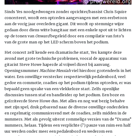
Sinds Yes noodgedwongen zonder oprichter/bassist Chris Squire
concerteert, wordt een optreden aangevangen met een eerbetoon
aan de vorig jaar overleden gigant. Dit wordt op stemmige wijze
gedaan door diens witte basgitaar met een enkele spot uit te lichten
op de tonen van
Onward
begeleid door een compilatie van foto’s
van de grote man op het LED scherm boven het podium.
Het concert zelf kende een dramatische start, Yes kampte deze
avond met grote technische problemen, vooral de apparatuur van
gitarist Steve Howe haperde al vrijwel direct bij aanvang.
Openingsnummer
Machine Messiah
viel hierdoor grotendeels in het
water. Een onwillige versterker respectievelijk pedalenbord, veel
gedoe en commotie, roadies op het podium tijdens optreden, er was
bepaald geen sprake van een vlekkeloze start. Zelfs openlijke
discussies tussen staf en bandleider op het podium. Een boze en
geïrriteerde Steve Howe dus. Met alles en nog wat bezig behalve
met zijn spel, druk gebarend naar de diverse onwillige onderdelen
en regelmatig communicerend met de roadies, zelfs midden in de
nummers. Met als gevolg uiterst rommelige versies van de “Drama”
nummers, helaas. Tijdens een verplichte (?) pauze van ruim een half
uur werden onder meer een pedalenbord en wederom een