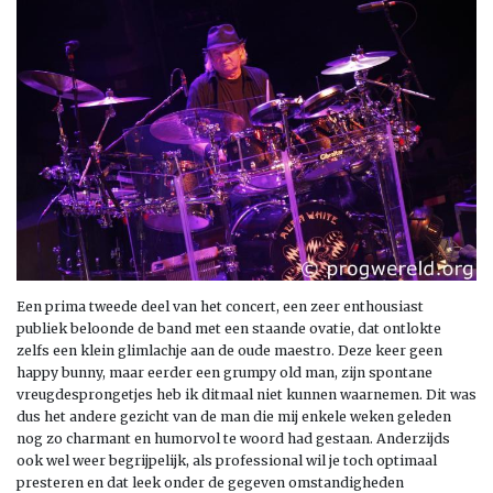
Een prima tweede deel van het concert, een zeer enthousiast
publiek beloonde de band met een staande ovatie, dat ontlokte
zelfs een klein glimlachje aan de oude maestro. Deze keer geen
happy bunny, maar eerder een grumpy old man, zijn spontane
vreugdesprongetjes heb ik ditmaal niet kunnen waarnemen. Dit was
dus het andere gezicht van de man die mij enkele weken geleden
nog zo charmant en humorvol te woord had gestaan. Anderzijds
ook wel weer begrijpelijk, als professional wil je toch optimaal
presteren en dat leek onder de gegeven omstandigheden