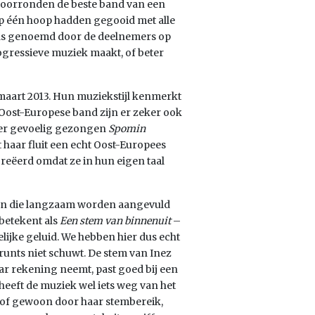
 voorronden de beste band van een
op één hoop hadden gegooid met alle
nds genoemd door de deelnemers op
rogressieve muziek maakt, of beter
n maart 2013. Hun muziekstijl kenmerkt
s Oost-Europese band zijn er zeker ook
eer gevoelig gezongen
Spomin
haar fluit een echt Oost-Europees
creëerd omdat ze in hun eigen taal
den die langzaam worden aangevuld
 betekent als
Een stem van binnenuit
–
elijke geluid. We hebben hier dus echt
unts niet schuwt. De stem van Inez
aar rekening neemt, past goed bij een
eeft de muziek wel iets weg van het
al of gewoon door haar stembereik,