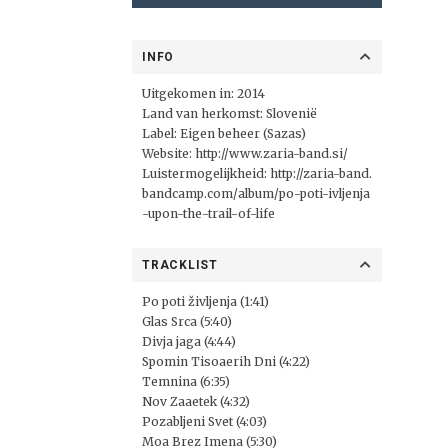
INFO
Uitgekomen in: 2014
Land van herkomst: Slovenië
Label:
Eigen beheer (Sazas)
Website:
http://www.zaria-band.si/
Luistermogelijkheid:
http://zaria-band.
bandcamp.com/album/po-poti-ivljenja
-upon-the-trail-of-life
TRACKLIST
Po poti življenja (1:41)
Glas Srca (5:40)
Divja jaga (4:44)
Spomin Tisoaerih Dni (4:22)
Temnina (6:35)
Nov Zaaetek (4:32)
Pozabljeni Svet (4:03)
Moa Brez Imena (5:30)