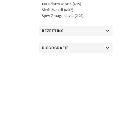
Na Odprto Morje (4:55)
Sledi Zvezdi (4:02)
Spev Zmagoslavja (2:21)
BEZETTING
DISCOGRAFIE