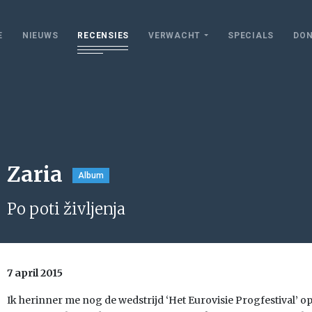
E
NIEUWS
RECENSIES
VERWACHT
SPECIALS
DON
Zaria
Album
Po poti življenja
7 april 2015
Ik herinner me nog de wedstrijd ‘Het Eurovisie Progfestival’ o