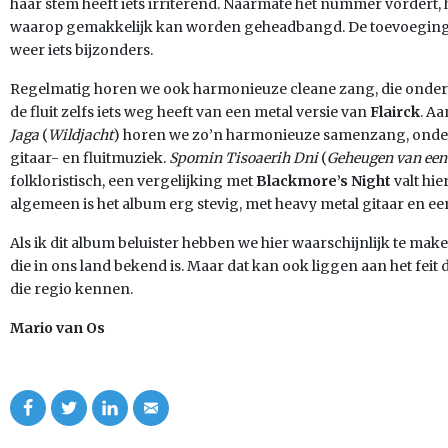
haar stem heeft iets irriterend. Naarmate het nummer vordert, 
waarop gemakkelijk kan worden geheadbangd. De toevoeging va
weer iets bijzonders.
Regelmatig horen we ook harmonieuze cleane zang, die onder
de fluit zelfs iets weg heeft van een metal versie van
Flairck
. A
Jaga
(
Wildjacht
) horen we zo’n harmonieuze samenzang, onde
gitaar- en fluitmuziek.
Spomin Tisoaerih Dni
(
Geheugen van een
folkloristisch, een vergelijking met
Blackmore’s Night
valt hie
algemeen is het album erg stevig, met heavy metal gitaar en ee
Als ik dit album beluister hebben we hier waarschijnlijk te mak
die in ons land bekend is. Maar dat kan ook liggen aan het feit 
die regio kennen.
Mario van Os