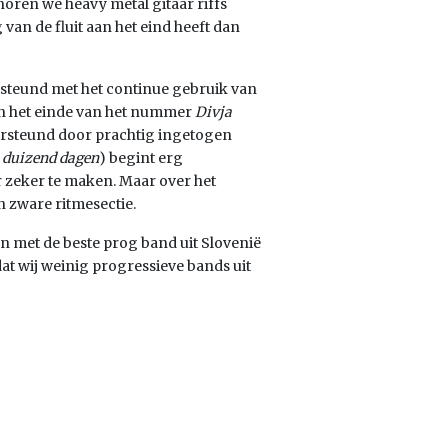
horen we heavy metal gitaar riffs
n de fluit aan het eind heeft dan
steund met het continue gebruik van
an het einde van het nummer
Divja
rsteund door prachtig ingetogen
 duizend dagen
) begint erg
r zeker te maken. Maar over het
n zware ritmesectie.
en met de beste prog band uit Slovenië
dat wij weinig progressieve bands uit