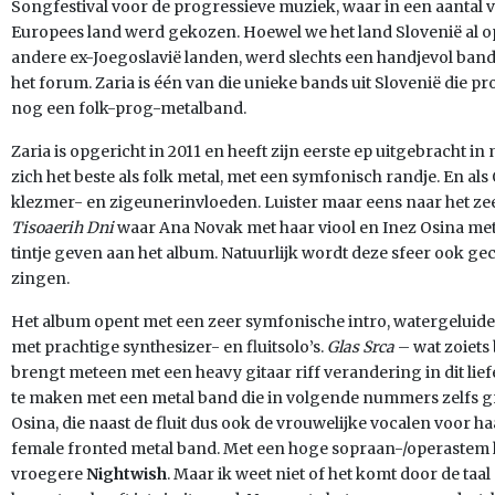
Songfestival voor de progressieve muziek, waar in een aantal
Europees land werd gekozen. Hoewel we het land Slovenië al 
andere ex-Joegoslavië landen, werd slechts een handjevol ba
het forum. Zaria is één van die unieke bands uit Slovenië die p
nog een folk-prog-metalband.
Zaria is opgericht in 2011 en heeft zijn eerste ep uitgebracht i
zich het beste als folk metal, met een symfonisch randje. En al
klezmer- en zigeunerinvloeden. Luister maar eens naar het z
Tisoaerih Dni
waar Ana Novak met haar viool en Inez Osina met 
tintje geven aan het album. Natuurlijk wordt deze sfeer ook ge
zingen.
Het album opent met een zeer symfonische intro, watergelui
met prachtige synthesizer- en fluitsolo’s.
Glas Srca
– wat zoiets
brengt meteen met een heavy gitaar riff verandering in dit lief
te maken met een metal band die in volgende nummers zelfs gr
Osina, die naast de fluit dus ook de vrouwelijke vocalen voor h
female fronted metal band. Met een hoge sopraan-/operastem h
vroegere
Nightwish
. Maar ik weet niet of het komt door de ta