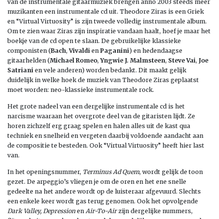
van de instrumentale gitaarmuziek brengen anno 2003 steeds meer
muzikanten een instrumentale cd uit. Theodore Ziras is een Griek
en “Virtual Virtuosity” is zijn tweede volledig instrumentale album.
Om te zien waar Ziras zijn inspiratie vandaan haalt, hoef je maar het
boekje van de cd open te slaan. De gebruikelijke klassieke
componisten (
Bach
,
Vivaldi
en
Paganini
) en hedendaagse
gitaarhelden (
Michael Romeo
,
Yngwie J. Malmsteen
,
Steve Vai
,
Joe
Satriani
en vele anderen) worden bedankt. Dit maakt gelijk
duidelijk in welke hoek de muziek van Theodore Ziras geplaatst
moet worden: neo-klassieke instrumentale rock.
Het grote nadeel van een dergelijke instrumentale cd is het
narcisme waaraan het overgrote deel van de gitaristen lijdt. Ze
horen zichzelf erg graag spelen en halen alles uit de kast qua
techniek en snelheid en vergeten daarbij voldoende aandacht aan
de compositie te besteden. Ook “Virtual Virtuosity” heeft hier last
van.
In het openingsnummer,
Terminus Ad Quem
, wordt gelijk de toon
gezet. De arpeggio’s vliegen je om de oren en het ene snelle
gedeelte na het andere wordt op de luisteraar afgevuurd. Slechts
een enkele keer wordt gas terug genomen. Ook het opvolgende
Dark Valley, Depression
en
Air-To-Air
zijn dergelijke nummers,