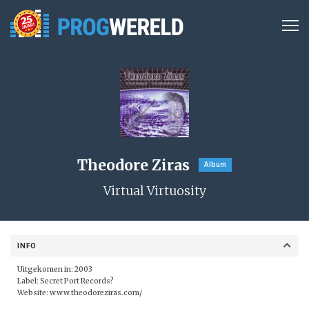
Theodore Ziras
Album
Virtual Virtuosity
INFO
Uitgekomen in: 2003
Label: Secret Port Records?
Website:
www.theodoreziras.com/