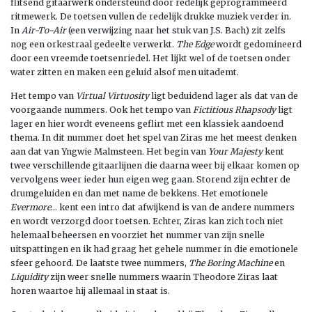
flitsend gitaarwerk ondersteund door redelijk geprogrammeerd
ritmewerk. De toetsen vullen de redelijk drukke muziek verder in.
In
Air-To-Air
(een verwijzing naar het stuk van J.S. Bach) zit zelfs
nog een orkestraal gedeelte verwerkt.
The Edge
wordt gedomineerd
door een vreemde toetsenriedel. Het lijkt wel of de toetsen onder
water zitten en maken een geluid alsof men uitademt.
Het tempo van
Virtual Virtuosity
ligt beduidend lager als dat van de
voorgaande nummers. Ook het tempo van
Fictitious Rhapsody
ligt
lager en hier wordt eveneens geflirt met een klassiek aandoend
thema. In dit nummer doet het spel van Ziras me het meest denken
aan dat van Yngwie Malmsteen. Het begin van
Your Majesty
kent
twee verschillende gitaarlijnen die daarna weer bij elkaar komen op
vervolgens weer ieder hun eigen weg gaan. Storend zijn echter de
drumgeluiden en dan met name de bekkens. Het emotionele
Evermore
… kent een intro dat afwijkend is van de andere nummers
en wordt verzorgd door toetsen. Echter, Ziras kan zich toch niet
helemaal beheersen en voorziet het nummer van zijn snelle
uitspattingen en ik had graag het gehele nummer in die emotionele
sfeer gehoord. De laatste twee nummers,
The Boring Machine
en
Liquidity
zijn weer snelle nummers waarin Theodore Ziras laat
horen waartoe hij allemaal in staat is.