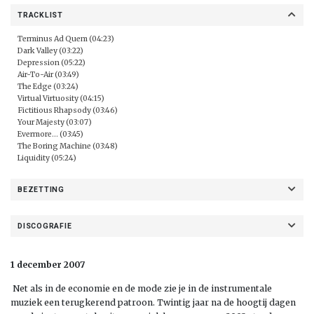
TRACKLIST
Terminus Ad Quem (04:23)
Dark Valley (03:22)
Depression (05:22)
Air-To-Air (03:49)
The Edge (03:24)
Virtual Virtuosity (04:15)
Fictitious Rhapsody (03:46)
Your Majesty (03:07)
Evermore... (03:45)
The Boring Machine (03:48)
Liquidity (05:24)
BEZETTING
DISCOGRAFIE
1 december 2007
Net als in de economie en de mode zie je in de instrumentale
muziek een terugkerend patroon. Twintig jaar na de hoogtij dagen