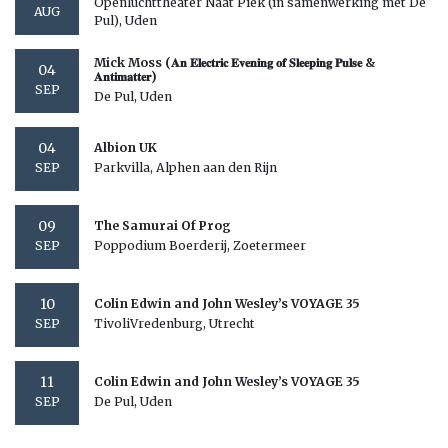
Openluchttheater Naat Piek (in samenwerking met De
AUG
Pul), Uden
Mick Moss (𝐀𝐧 𝐄𝐥𝐞𝐜𝐭𝐫𝐢𝐜 𝐄𝐯𝐞𝐧𝐢𝐧𝐠 𝐨𝐟 𝐒𝐥𝐞𝐞𝐩𝐢𝐧𝐠 𝐏𝐮𝐥𝐬𝐞 &
04
𝐀𝐧𝐭𝐢𝐦𝐚𝐭𝐭𝐞𝐫)
SEP
De Pul, Uden
04
Albion UK
Parkvilla, Alphen aan den Rijn
SEP
09
The Samurai Of Prog
Poppodium Boerderij, Zoetermeer
SEP
10
Colin Edwin and John Wesley’s VOYAGE 35
TivoliVredenburg, Utrecht
SEP
11
Colin Edwin and John Wesley’s VOYAGE 35
De Pul, Uden
SEP