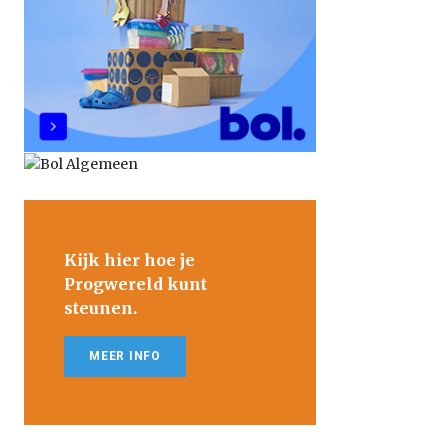
Kijk hier hoe je
Progwereld kunt
steunen.
MEER INFO