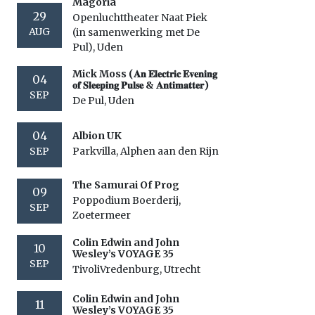
Magoria
29
Openluchttheater Naat Piek
AUG
(in samenwerking met De
Pul), Uden
Mick Moss (𝐀𝐧 𝐄𝐥𝐞𝐜𝐭𝐫𝐢𝐜 𝐄𝐯𝐞𝐧𝐢𝐧𝐠
04
𝐨𝐟 𝐒𝐥𝐞𝐞𝐩𝐢𝐧𝐠 𝐏𝐮𝐥𝐬𝐞 & 𝐀𝐧𝐭𝐢𝐦𝐚𝐭𝐭𝐞𝐫)
SEP
De Pul, Uden
04
Albion UK
SEP
Parkvilla, Alphen aan den Rijn
The Samurai Of Prog
09
Poppodium Boerderij,
SEP
Zoetermeer
Colin Edwin and John
10
Wesley’s VOYAGE 35
SEP
TivoliVredenburg, Utrecht
Colin Edwin and John
11
Wesley’s VOYAGE 35