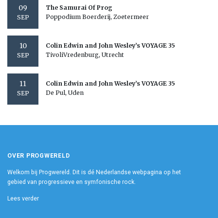
09
The Samurai Of Prog
Poppodium Boerderij, Zoetermeer
SEP
10
Colin Edwin and John Wesley’s VOYAGE 35
TivoliVredenburg, Utrecht
SEP
11
Colin Edwin and John Wesley’s VOYAGE 35
De Pul, Uden
SEP
OVER PROGWERELD
Welkom bij Progwereld. Dit is dé Nederlandse webpagina op het
gebied van progressieve en symfonische rock.
Lees verder