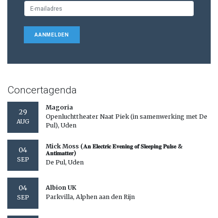
AANMELDEN
Concertagenda
Magoria
29
Openluchttheater Naat Piek (in samenwerking met De
AUG
Pul), Uden
Mick Moss (𝐀𝐧 𝐄𝐥𝐞𝐜𝐭𝐫𝐢𝐜 𝐄𝐯𝐞𝐧𝐢𝐧𝐠 𝐨𝐟 𝐒𝐥𝐞𝐞𝐩𝐢𝐧𝐠 𝐏𝐮𝐥𝐬𝐞 &
04
𝐀𝐧𝐭𝐢𝐦𝐚𝐭𝐭𝐞𝐫)
SEP
De Pul, Uden
04
Albion UK
Parkvilla, Alphen aan den Rijn
SEP