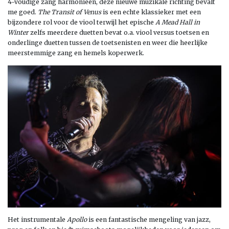
4-voudige zang harmonieën, deze nieuwe muzikale richting bevalt
me goed.
The Transit of Venus
is een echte klassieker met een
bijzondere rol voor de viool terwijl het epische
A Mead Hall in
Winter
zelfs meerdere duetten bevat o.a. viool versus toetsen en
onderlinge duetten tussen de toetsenisten en weer die heerlijke
meerstemmige zang en hemels koperwerk.
Het instrumentale
Apollo
is een fantastische mengeling van jazz,