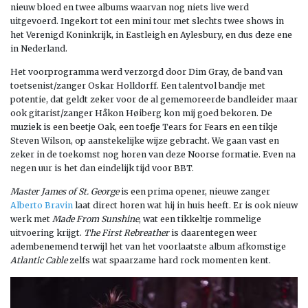
nieuw bloed en twee albums waarvan nog niets live werd
uitgevoerd. Ingekort tot een mini tour met slechts twee shows in
het Verenigd Koninkrijk, in Eastleigh en Aylesbury, en dus deze ene
in Nederland.
Het voorprogramma werd verzorgd door Dim Gray, de band van
toetsenist/zanger Oskar Holldorff. Een talentvol bandje met
potentie, dat geldt zeker voor de al gememoreerde bandleider maar
ook gitarist/zanger Håkon Høiberg kon mij goed bekoren. De
muziek is een beetje Oak, een toefje Tears for Fears en een tikje
Steven Wilson, op aanstekelijke wijze gebracht. We gaan vast en
zeker in de toekomst nog horen van deze Noorse formatie. Even na
negen uur is het dan eindelijk tijd voor BBT.
Master James of St. George
is een prima opener, nieuwe zanger
Alberto Bravin
laat direct horen wat hij in huis heeft. Er is ook nieuw
werk met
Made From Sunshine
, wat een tikkeltje rommelige
uitvoering krijgt.
The First Rebreather
is daarentegen weer
adembenemend terwijl het van het voorlaatste album afkomstige
Atlantic Cable
zelfs wat spaarzame hard rock momenten kent.