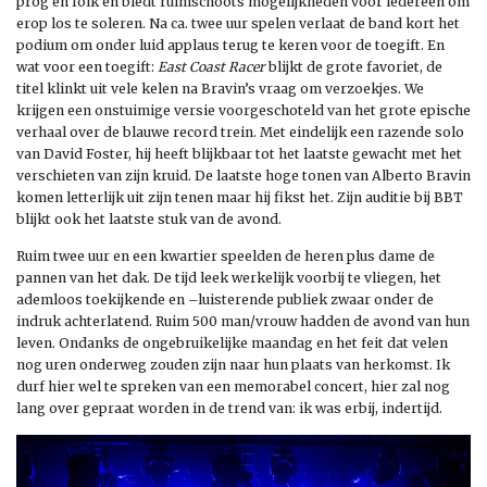
prog en folk en biedt ruimschoots mogelijkheden voor iedereen om
erop los te soleren. Na ca. twee uur spelen verlaat de band kort het
podium om onder luid applaus terug te keren voor de toegift. En
wat voor een toegift:
East Coast Racer
blijkt de grote favoriet, de
titel klinkt uit vele kelen na Bravin’s vraag om verzoekjes. We
krijgen een onstuimige versie voorgeschoteld van het grote epische
verhaal over de blauwe record trein. Met eindelijk een razende solo
van David Foster, hij heeft blijkbaar tot het laatste gewacht met het
verschieten van zijn kruid. De laatste hoge tonen van Alberto Bravin
komen letterlijk uit zijn tenen maar hij fikst het. Zijn auditie bij BBT
blijkt ook het laatste stuk van de avond.
Ruim twee uur en een kwartier speelden de heren plus dame de
pannen van het dak. De tijd leek werkelijk voorbij te vliegen, het
ademloos toekijkende en –luisterende publiek zwaar onder de
indruk achterlatend. Ruim 500 man/vrouw hadden de avond van hun
leven. Ondanks de ongebruikelijke maandag en het feit dat velen
nog uren onderweg zouden zijn naar hun plaats van herkomst. Ik
durf hier wel te spreken van een memorabel concert, hier zal nog
lang over gepraat worden in de trend van: ik was erbij, indertijd.