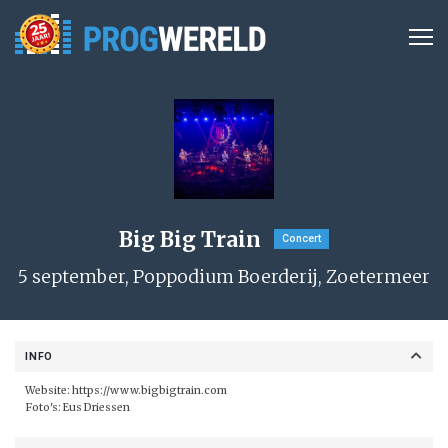
Big Big Train
Concert
5 september, Poppodium Boerderij, Zoetermeer
INFO
Website:
https://www.bigbigtrain.com
Foto's: Eus Driessen