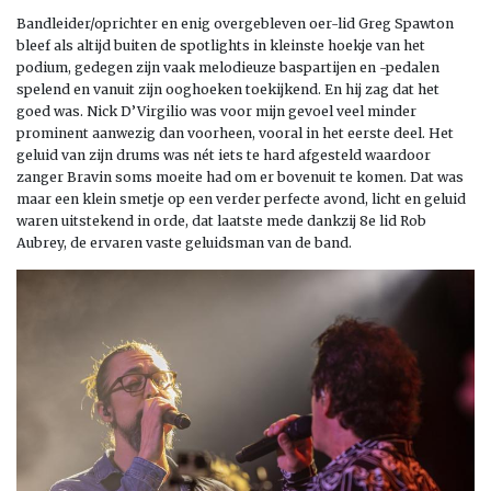
Bandleider/oprichter en enig overgebleven oer-lid Greg Spawton
bleef als altijd buiten de spotlights in kleinste hoekje van het
podium, gedegen zijn vaak melodieuze baspartijen en -pedalen
spelend en vanuit zijn ooghoeken toekijkend. En hij zag dat het
goed was. Nick D’Virgilio was voor mijn gevoel veel minder
prominent aanwezig dan voorheen, vooral in het eerste deel. Het
geluid van zijn drums was nét iets te hard afgesteld waardoor
zanger Bravin soms moeite had om er bovenuit te komen. Dat was
maar een klein smetje op een verder perfecte avond, licht en geluid
waren uitstekend in orde, dat laatste mede dankzij 8e lid Rob
Aubrey, de ervaren vaste geluidsman van de band.