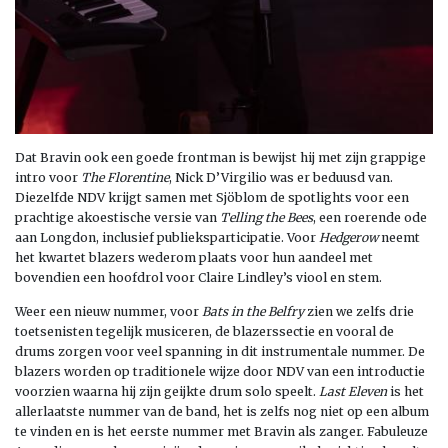
Dat Bravin ook een goede frontman is bewijst hij met zijn grappige
intro voor
The Florentine
, Nick D’Virgilio was er beduusd van.
Diezelfde NDV krijgt samen met Sjöblom de spotlights voor een
prachtige akoestische versie van
Telling the Bees
, een roerende ode
aan Longdon, inclusief publieksparticipatie. Voor
Hedgerow
neemt
het kwartet blazers wederom plaats voor hun aandeel met
bovendien een hoofdrol voor Claire Lindley’s viool en stem.
Weer een nieuw nummer, voor
Bats in the Belfry
zien we zelfs drie
toetsenisten tegelijk musiceren, de blazerssectie en vooral de
drums zorgen voor veel spanning in dit instrumentale nummer. De
blazers worden op traditionele wijze door NDV van een introductie
voorzien waarna hij zijn geijkte drum solo speelt.
Last Eleven
is het
allerlaatste nummer van de band, het is zelfs nog niet op een album
te vinden en is het eerste nummer met Bravin als zanger. Fabuleuze