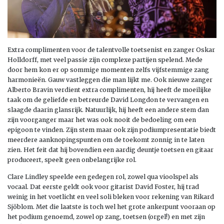
Extra complimenten voor de talentvolle toetsenist en zanger Oskar
Holldorff, met veel passie zijn complexe partijen spelend. Mede
door hem kon er op sommige momenten zelfs vijfstemmige zang
harmonieën. Gauw vastleggen die man lijkt me. Ook nieuwe zanger
Alberto Bravin verdient extra complimenten, hij heeft de moeilijke
taak om de geliefde en betreurde David Longdon te vervangen en
slaagde daarin glansrijk. Natuurlijk, hij heeft een andere stem dan
zijn voorganger maar het was ook nooit de bedoeling om een
epigoon te vinden. Zijn stem maar ook zijn podiumpresentatie biedt
meerdere aanknopingspunten om de toekomt zonnig in te laten
zien. Het feit dat hij bovendien een aardig deuntje toetsen en gitaar
produceert, speelt geen onbelangrijke rol.
Clare Lindley speelde een gedegen rol, zowel qua vioolspel als
vocaal. Dat eerste geldt ook voor gitarist David Foster, hij trad
weinig in het voetlicht en veel soli bleken voor rekening van Rikard
Sjöblom. Met die laatste is toch wel het grote ankerpunt vooraan op
het podium genoemd, zowel op zang, toetsen (orgel!) en met zijn