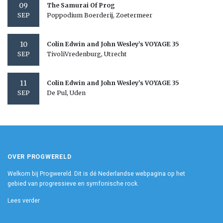
09
The Samurai Of Prog
Poppodium Boerderij, Zoetermeer
SEP
10
Colin Edwin and John Wesley’s VOYAGE 35
TivoliVredenburg, Utrecht
SEP
11
Colin Edwin and John Wesley’s VOYAGE 35
De Pul, Uden
SEP
OVER PROGWERELD
Welkom bij Progwereld. Dit is dé Nederlandse webpagina op het
gebied van progressieve en symfonische rock.
Lees verder