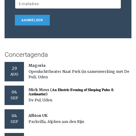
AANMELDEN
Concertagenda
Magoria
29
Openluchttheater Naat Piek (in samenwerking met De
AUG
Pul), Uden
Mick Moss (𝐀𝐧 𝐄𝐥𝐞𝐜𝐭𝐫𝐢𝐜 𝐄𝐯𝐞𝐧𝐢𝐧𝐠 𝐨𝐟 𝐒𝐥𝐞𝐞𝐩𝐢𝐧𝐠 𝐏𝐮𝐥𝐬𝐞 &
04
𝐀𝐧𝐭𝐢𝐦𝐚𝐭𝐭𝐞𝐫)
SEP
De Pul, Uden
04
Albion UK
Parkvilla, Alphen aan den Rijn
SEP