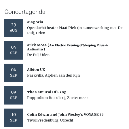
Concertagenda
Magoria
29
Openluchttheater Naat Piek (in samenwerking met De
AUG
Pul), Uden
Mick Moss (𝐀𝐧 𝐄𝐥𝐞𝐜𝐭𝐫𝐢𝐜 𝐄𝐯𝐞𝐧𝐢𝐧𝐠 𝐨𝐟 𝐒𝐥𝐞𝐞𝐩𝐢𝐧𝐠 𝐏𝐮𝐥𝐬𝐞 &
04
𝐀𝐧𝐭𝐢𝐦𝐚𝐭𝐭𝐞𝐫)
SEP
De Pul, Uden
04
Albion UK
Parkvilla, Alphen aan den Rijn
SEP
09
The Samurai Of Prog
Poppodium Boerderij, Zoetermeer
SEP
10
Colin Edwin and John Wesley’s VOYAGE 35
TivoliVredenburg, Utrecht
SEP