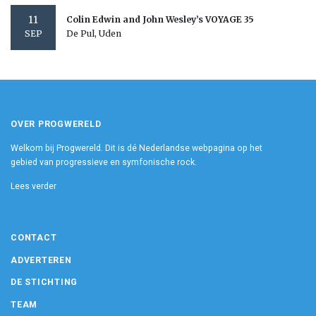
11
Colin Edwin and John Wesley’s VOYAGE 35
De Pul, Uden
SEP
OVER PROGWERELD
Welkom bij Progwereld. Dit is dé Nederlandse webpagina op het
gebied van progressieve en symfonische rock.
Lees verder
CONTACT
ADVERTEREN
DE STICHTING
TEAM