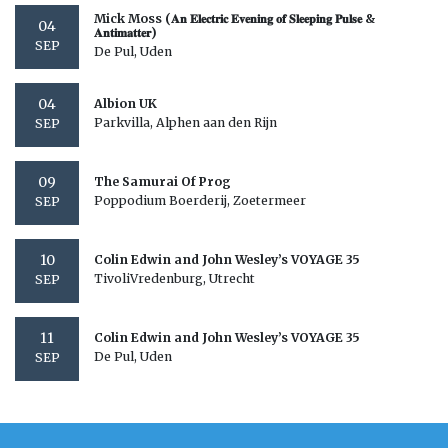
Mick Moss (𝐀𝐧 𝐄𝐥𝐞𝐜𝐭𝐫𝐢𝐜 𝐄𝐯𝐞𝐧𝐢𝐧𝐠 𝐨𝐟 𝐒𝐥𝐞𝐞𝐩𝐢𝐧𝐠 𝐏𝐮𝐥𝐬𝐞 &
04
𝐀𝐧𝐭𝐢𝐦𝐚𝐭𝐭𝐞𝐫)
SEP
De Pul, Uden
04
Albion UK
Parkvilla, Alphen aan den Rijn
SEP
09
The Samurai Of Prog
Poppodium Boerderij, Zoetermeer
SEP
10
Colin Edwin and John Wesley’s VOYAGE 35
TivoliVredenburg, Utrecht
SEP
11
Colin Edwin and John Wesley’s VOYAGE 35
De Pul, Uden
SEP