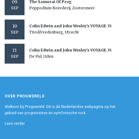
09
The Samurai Of Prog
Poppodium Boerderij, Zoetermeer
SEP
10
Colin Edwin and John Wesley’s VOYAGE 35
TivoliVredenburg, Utrecht
SEP
11
Colin Edwin and John Wesley’s VOYAGE 35
De Pul, Uden
SEP
OVER PROGWERELD
Welkom bij Progwereld. Dit is dé Nederlandse webpagina op het
gebied van progressieve en symfonische rock.
Lees verder