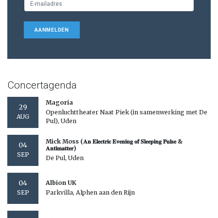
AANMELDEN
Concertagenda
Magoria
29
Openluchttheater Naat Piek (in samenwerking met De
AUG
Pul), Uden
Mick Moss (𝐀𝐧 𝐄𝐥𝐞𝐜𝐭𝐫𝐢𝐜 𝐄𝐯𝐞𝐧𝐢𝐧𝐠 𝐨𝐟 𝐒𝐥𝐞𝐞𝐩𝐢𝐧𝐠 𝐏𝐮𝐥𝐬𝐞 &
04
𝐀𝐧𝐭𝐢𝐦𝐚𝐭𝐭𝐞𝐫)
SEP
De Pul, Uden
04
Albion UK
Parkvilla, Alphen aan den Rijn
SEP