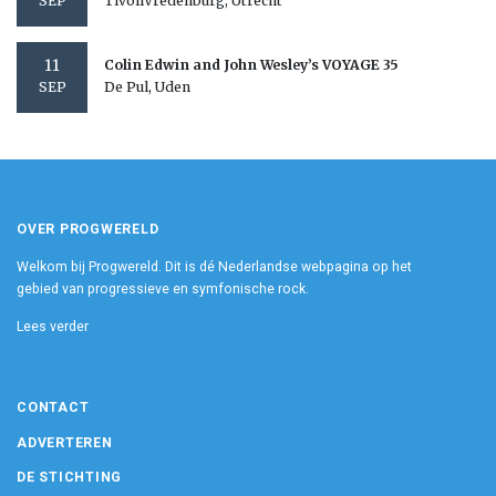
TivoliVredenburg, Utrecht
SEP
11
Colin Edwin and John Wesley’s VOYAGE 35
De Pul, Uden
SEP
OVER PROGWERELD
Welkom bij Progwereld. Dit is dé Nederlandse webpagina op het
gebied van progressieve en symfonische rock.
Lees verder
CONTACT
ADVERTEREN
DE STICHTING