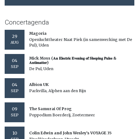
Concertagenda
Magoria
29
Openluchttheater Naat Piek (in samenwerking met De
AUG
Pul), Uden
Mick Moss (𝐀𝐧 𝐄𝐥𝐞𝐜𝐭𝐫𝐢𝐜 𝐄𝐯𝐞𝐧𝐢𝐧𝐠 𝐨𝐟 𝐒𝐥𝐞𝐞𝐩𝐢𝐧𝐠 𝐏𝐮𝐥𝐬𝐞 &
04
𝐀𝐧𝐭𝐢𝐦𝐚𝐭𝐭𝐞𝐫)
SEP
De Pul, Uden
04
Albion UK
Parkvilla, Alphen aan den Rijn
SEP
09
The Samurai Of Prog
Poppodium Boerderij, Zoetermeer
SEP
10
Colin Edwin and John Wesley’s VOYAGE 35