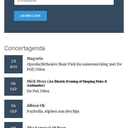
AANMELDEN
Concertagenda
Magoria
29
Openluchttheater Naat Piek (in samenwerking met De
AUG
Pul), Uden
Mick Moss (𝐀𝐧 𝐄𝐥𝐞𝐜𝐭𝐫𝐢𝐜 𝐄𝐯𝐞𝐧𝐢𝐧𝐠 𝐨𝐟 𝐒𝐥𝐞𝐞𝐩𝐢𝐧𝐠 𝐏𝐮𝐥𝐬𝐞 &
04
𝐀𝐧𝐭𝐢𝐦𝐚𝐭𝐭𝐞𝐫)
SEP
De Pul, Uden
04
Albion UK
Parkvilla, Alphen aan den Rijn
SEP
The Samurai Of Prog