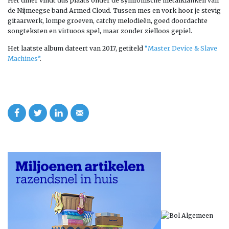
Het diner vindt dus plaats onder de symfonische metalklanken van
de Nijmeegse band Armed Cloud. Tussen mes en vork hoor je stevig
gitaarwerk, lompe groeven, catchy melodieën, goed doordachte
songteksten en virtuoos spel, maar zonder zielloos gepiel.
Het laatste album dateert van 2017, getiteld
“Master Device & Slave
Machines”
.