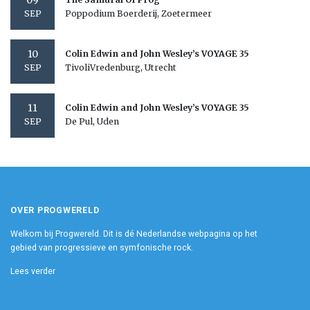
09
Poppodium Boerderij, Zoetermeer
SEP
10
Colin Edwin and John Wesley’s VOYAGE 35
TivoliVredenburg, Utrecht
SEP
11
Colin Edwin and John Wesley’s VOYAGE 35
De Pul, Uden
SEP
OVER PROGWERELD
Welkom bij Progwereld. Dit is dé Nederlandse webpagina op het
gebied van progressieve en symfonische rock.
Lees verder