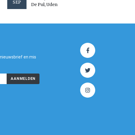
SEP
De Pul, Uden
 nieuwsbrief en mis
AANMELDEN