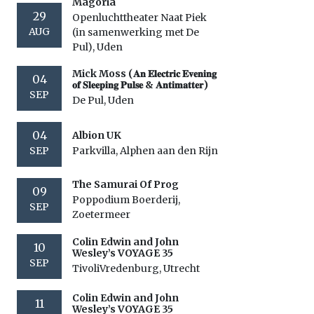
Magoria
29
Openluchttheater Naat Piek
AUG
(in samenwerking met De
Pul), Uden
Mick Moss (𝐀𝐧 𝐄𝐥𝐞𝐜𝐭𝐫𝐢𝐜 𝐄𝐯𝐞𝐧𝐢𝐧𝐠
04
𝐨𝐟 𝐒𝐥𝐞𝐞𝐩𝐢𝐧𝐠 𝐏𝐮𝐥𝐬𝐞 & 𝐀𝐧𝐭𝐢𝐦𝐚𝐭𝐭𝐞𝐫)
SEP
De Pul, Uden
04
Albion UK
SEP
Parkvilla, Alphen aan den Rijn
The Samurai Of Prog
09
Poppodium Boerderij,
SEP
Zoetermeer
Colin Edwin and John
10
Wesley’s VOYAGE 35
SEP
TivoliVredenburg, Utrecht
Colin Edwin and John
11
Wesley’s VOYAGE 35