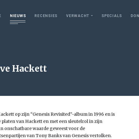
E
NIEUWS
RECENSIES
VERWACHT
SPECIALS
DON
eve Hackett
ckett op zijn “Genesis Revisited”-album in 1996 en is
platen van Hackett en met een sleutelrol in zijn
van onschatbare waarde geweest voor de
oetsenpartijen van Tony Banks van Genesis vertolken.