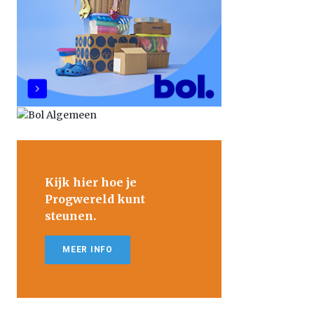
Kijk hier hoe je
Progwereld kunt
steunen.
MEER INFO