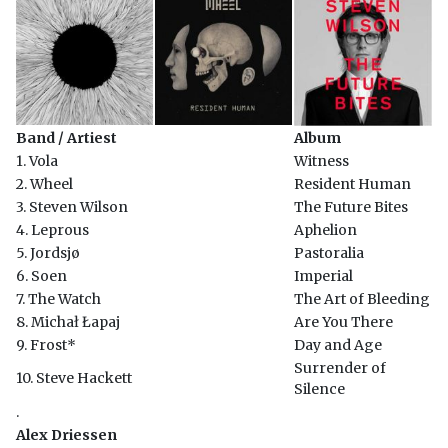
Band / Artiest
Album
1. Vola
Witness
2. Wheel
Resident Human
3. Steven Wilson
The Future Bites
4. Leprous
Aphelion
5. Jordsjø
Pastoralia
6. Soen
Imperial
7. The Watch
The Art of Bleeding
8. Michał Łapaj
Are You There
9. Frost*
Day and Age
Surrender of
10. Steve Hackett
Silence
.
Alex Driessen