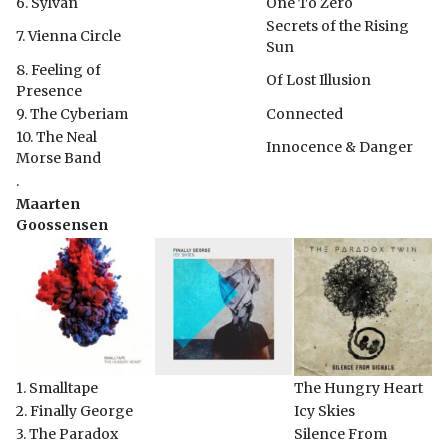
6. Sylvan
One To Zero
Secrets of the Rising
7. Vienna Circle
Sun
8. Feeling of
Of Lost Illusion
Presence
9. The Cyberiam
Connected
10. The Neal
Innocence & Danger
Morse Band
.
Maarten
Goossensen
1. Smalltape
The Hungry Heart
2. Finally George
Icy Skies
3. The Paradox
Silence From