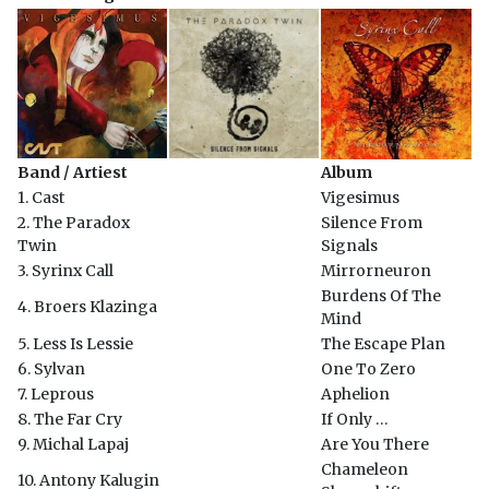
Band / Artiest
Album
1. Cast
Vigesimus
2. The Paradox
Silence From
Twin
Signals
3. Syrinx Call
Mirrorneuron
Burdens Of The
4. Broers Klazinga
Mind
5. Less Is Lessie
The Escape Plan
6. Sylvan
One To Zero
7. Leprous
Aphelion
8. The Far Cry
If Only …
9. Michal Lapaj
Are You There
Chameleon
10. Antony Kalugin