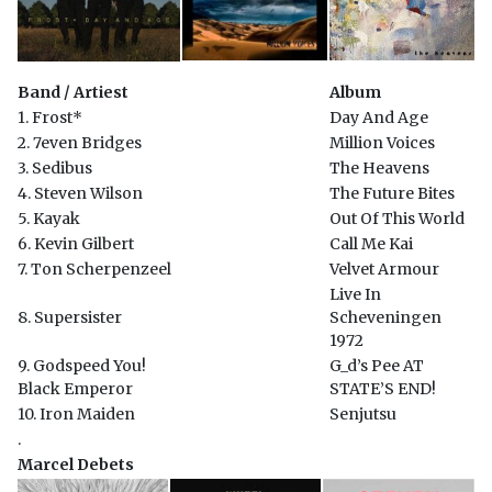
Band / Artiest
Album
1. Frost*
Day And Age
2. 7even Bridges
Million Voices
3. Sedibus
The Heavens
4. Steven Wilson
The Future Bites
5. Kayak
Out Of This World
6. Kevin Gilbert
Call Me Kai
7. Ton Scherpenzeel
Velvet Armour
Live In
8. Supersister
Scheveningen
1972
9. Godspeed You!
G_d’s Pee AT
Black Emperor
STATE’S END!
10. Iron Maiden
Senjutsu
.
Marcel Debets