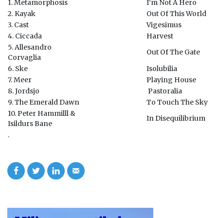
1. Metamorphosis
I’m Not A Hero
2. Kayak
Out Of This World
3. Cast
Vigesimus
4. Ciccada
Harvest
5. Allesandro
Out Of The Gate
Corvaglia
6. Ske
Isolubilia
7. Meer
Playing House
8. Jordsjo
Pastoralia
9. The Emerald Dawn
To Touch The Sky
10. Peter Hammilll &
In Disequilibrium
Isildurs Bane
.