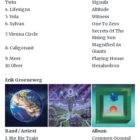
Twin
Signals
4. Lifesigns
Altitude
5. Vola
Witness
6. Sylvan
One To Zero
Secrets Of The
7. Vienna Circle
Rising Sun
Magnified As
8. Caligonaut
Giants
9. Meer
Playing House
10. Ulver
Hexahedron
.
Erik Groeneweg
Band / Artiest
Album
1. Big Big Train
Common Ground