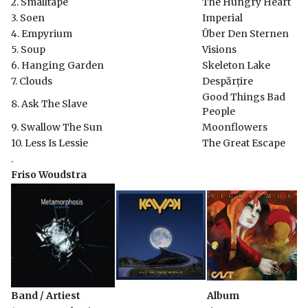
2. Smalltape
The Hungry Heart
3. Soen
Imperial
4. Empyrium
Über Den Sternen
5. Soup
Visions
6. Hanging Garden
Skeleton Lake
7. Clouds
Despărțire
Good Things Bad
8. Ask The Slave
People
9. Swallow The Sun
Moonflowers
10. Less Is Lessie
The Great Escape
.
Friso Woudstra
Band / Artiest
Album