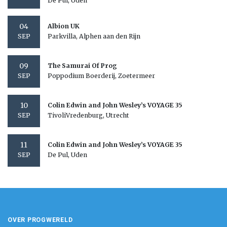
De Pul, Uden
04
Albion UK
Parkvilla, Alphen aan den Rijn
SEP
09
The Samurai Of Prog
Poppodium Boerderij, Zoetermeer
SEP
10
Colin Edwin and John Wesley’s VOYAGE 35
TivoliVredenburg, Utrecht
SEP
11
Colin Edwin and John Wesley’s VOYAGE 35
De Pul, Uden
SEP
OVER PROGWERELD