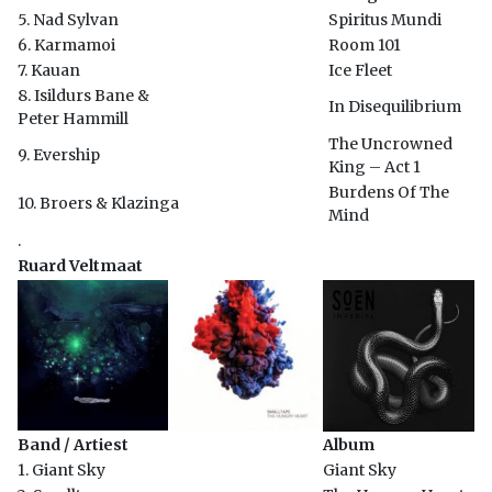
5. Nad Sylvan
Spiritus Mundi
6. Karmamoi
Room 101
7. Kauan
Ice Fleet
8. Isildurs Bane &
In Disequilibrium
Peter Hammill
The Uncrowned
9. Evership
King – Act 1
Burdens Of The
10. Broers & Klazinga
Mind
.
Ruard Veltmaat
Band / Artiest
Album
1. Giant Sky
Giant Sky