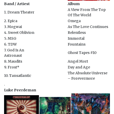
Band / Artiest
Album
A View From The Top
1. Dream Theater
Of The World
2. Epica
Omega
3. Mogwai
As The Love Continues
4. Sweet Oblivion
Relentless
5. MSG
Immortal
6. TDW
Fountains
7. God Is An
Ghost Tapes #10
Astronaut
8. Maudits
Angel Mort
9. Frost*
Day and Age
The Absolute Universe
10. Tansatlantic
– Forevermore
.
Luke Peerdeman