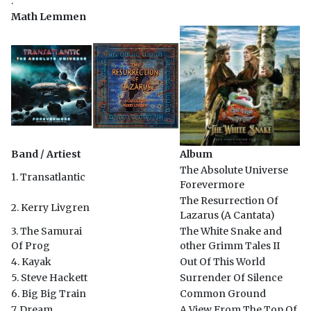
.
Math Lemmen
Band / Artiest
Album
The Absolute Universe
1. Transatlantic
Forevermore
The Resurrection Of
2. Kerry Livgren
Lazarus (A Cantata)
3. The Samurai
The White Snake and
Of Prog
other Grimm Tales II
4. Kayak
Out Of This World
5. Steve Hackett
Surrender Of Silence
6. Big Big Train
Common Ground
7. Dream
A View From The Top Of