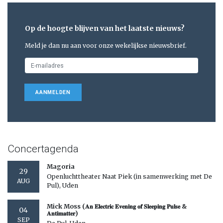
Op de hoogte blijven van het laatste nieuws?
Meld je dan nu aan voor onze wekelijkse nieuwsbrief.
AANMELDEN
Concertagenda
Magoria
29
Openluchttheater Naat Piek (in samenwerking met De
AUG
Pul), Uden
Mick Moss (𝐀𝐧 𝐄𝐥𝐞𝐜𝐭𝐫𝐢𝐜 𝐄𝐯𝐞𝐧𝐢𝐧𝐠 𝐨𝐟 𝐒𝐥𝐞𝐞𝐩𝐢𝐧𝐠 𝐏𝐮𝐥𝐬𝐞 &
04
𝐀𝐧𝐭𝐢𝐦𝐚𝐭𝐭𝐞𝐫)
SEP