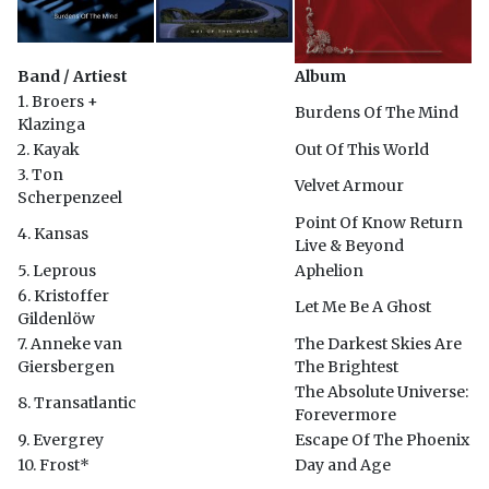
Band / Artiest
Album
1. Broers +
Burdens Of The Mind
Klazinga
2. Kayak
Out Of This World
3. Ton
Velvet Armour
Scherpenzeel
Point Of Know Return
4. Kansas
Live & Beyond
5. Leprous
Aphelion
6. Kristoffer
Let Me Be A Ghost
Gildenlöw
7. Anneke van
The Darkest Skies Are
Giersbergen
The Brightest
The Absolute Universe:
8. Transatlantic
Forevermore
9. Evergrey
Escape Of The Phoenix
10. Frost*
Day and Age