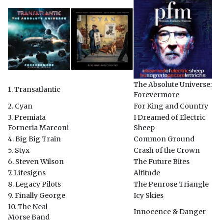
The Absolute Universe:
1. Transatlantic
Forevermore
2. Cyan
For King and Country
3. Premiata
I Dreamed of Electric
Forneria Marconi
Sheep
4. Big Big Train
Common Ground
5. Styx
Crash of the Crown
6. Steven Wilson
The Future Bites
7. Lifesigns
Altitude
8. Legacy Pilots
The Penrose Triangle
9. Finally George
Icy Skies
10. The Neal
Innocence & Danger
Morse Band