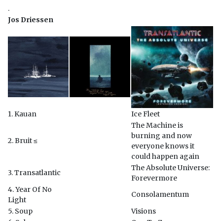
.
Jos Driessen
1. Kauan
Ice Fleet
The Machine is
burning and now
2. Bruit ≤
everyone knows it
could happen again
The Absolute Universe:
3. Transatlantic
Forevermore
4. Year Of No
Consolamentum
Light
5. Soup
Visions