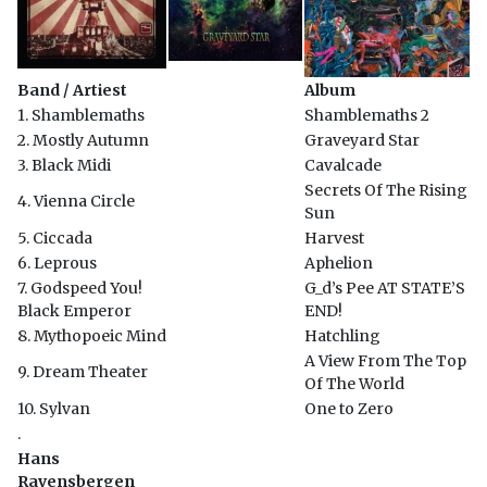
Band / Artiest
Album
1. Shamblemaths
Shamblemaths 2
2. Mostly Autumn
Graveyard Star
3. Black Midi
Cavalcade
Secrets Of The Rising
4. Vienna Circle
Sun
5. Ciccada
Harvest
6. Leprous
Aphelion
7. Godspeed You!
G_d’s Pee AT STATE’S
Black Emperor
END!
8. Mythopoeic Mind
Hatchling
A View From The Top
9. Dream Theater
Of The World
10. Sylvan
One to Zero
.
Hans
Ravensbergen