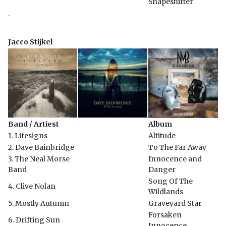
Shapeshifter
.
Jacco Stijkel
Band / Artiest
Album
1. Lifesigns
Altitude
2. Dave Bainbridge
To The Far Away
3. The Neal Morse
Innocence and
Band
Danger
Song Of The
4. Clive Nolan
Wildlands
5. Mostly Autumn
Graveyard Star
Forsaken
6. Drifting Sun
Innocence