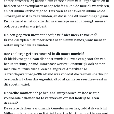
eerste artiesten. Zij hadden hun eerste album zelf uitgebracht, en ik
had een paar exemplaren aangeschaft en kon de muziek waarderen,
en het album verkocht goed. Dus toen ze een tweede album wilde
uitbrengen wist ik ze te vinden, en dat is hoe dit soort dingen gaan.
En uiteraard is het ook zo dat naarmate je meer uitbrengt, mensen
ook beter weten wie je bent.
Op een gegeven moment hoef je zelf niet meer te zoeken?
Ik zoek al tijden niet meer actief naar nieuwe bands, want mensen
weten mij toch wel te vinden.
Hoe raakte je ge
ïnteresseerd in dit soort muziek?
Ik hield vroeger al van dit soort muziek. Ik was een groot fan van
het Canterbury-geluid. Daarnaast werkte ik natuurlijk ook samen
met The Muffins, wat al een belangrijke Amerikaanse
jazzrock-/avantprog-/RIO-band was voordat die termen überhaupt
bestonden. Ik ben dus eigenlijk altijd al geïnteresseerd geweest in
dit soort muziek.
Op welke manier heb je het label uitgebouwd en hoe wist je
voldoende bekendheid te verwerven om het bedrijf te laten
draaien?
De eerste dertien jaar draaide Cuneiform verlies, totdat ik via Phil
Miller, onder andere van Hatfield and the North, contact kreeg met