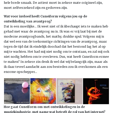
hele brede smaak. De artiest moet in zekere mate origineel zijn,
moet zelfverzekerd zijn en gedreven zijn.
Wat voor invloed heeft Cuneiform volgens jou op de
ontwikkeling van avantprog?
Dat is een moeilijke… Ik weet niet of ik überhaupt iets te maken heb
gehad met waar de avantprog nu is. Ik was er vrij laat bij met de
moderne avantprogbands, het mathy, drukke spul. Volgens mij is
dat wel een van de toekomstige richtingen van de avantprog, maar
tegen de tijd dat ik eindelijk doorhad dat het bestond lag het al op
mij te wachten. Het had mij niet nodig om te ontstaan, en zal mij ook
niet nodig hebben om te overleven. Dus, wat heeft Cuneiform ermee
te maken? In zekere zin denk ik wel dat wij belangrijk zijn, maar als
ik daar teveel aandacht aan zou besteden zou ik overkomen als een
enorme opschepper…
Hoe gaat Cuneiform om met ontwikkelingen in de
muziekindustrie, met name wat betreft de rol van het internet?