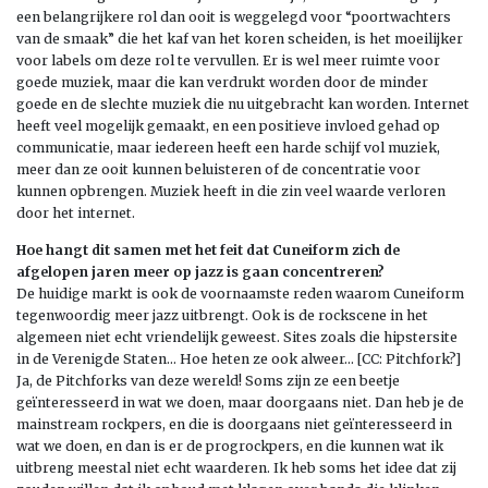
een belangrijkere rol dan ooit is weggelegd voor “poortwachters
van de smaak” die het kaf van het koren scheiden, is het moeilijker
voor labels om deze rol te vervullen. Er is wel meer ruimte voor
goede muziek, maar die kan verdrukt worden door de minder
goede en de slechte muziek die nu uitgebracht kan worden. Internet
heeft veel mogelijk gemaakt, en een positieve invloed gehad op
communicatie, maar iedereen heeft een harde schijf vol muziek,
meer dan ze ooit kunnen beluisteren of de concentratie voor
kunnen opbrengen. Muziek heeft in die zin veel waarde verloren
door het internet.
Hoe hangt dit samen met het feit dat Cuneiform zich de
afgelopen jaren meer op jazz is gaan concentreren?
De huidige markt is ook de voornaamste reden waarom Cuneiform
tegenwoordig meer jazz uitbrengt. Ook is de rockscene in het
algemeen niet echt vriendelijk geweest. Sites zoals die hipstersite
in de Verenigde Staten… Hoe heten ze ook alweer… [CC: Pitchfork?]
Ja, de Pitchforks van deze wereld! Soms zijn ze een beetje
geïnteresseerd in wat we doen, maar doorgaans niet. Dan heb je de
mainstream rockpers, en die is doorgaans niet geïnteresseerd in
wat we doen, en dan is er de progrockpers, en die kunnen wat ik
uitbreng meestal niet echt waarderen. Ik heb soms het idee dat zij