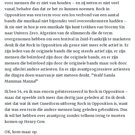
voor mensen die er niet van houden – en zij weten er niet veel
vanaf, behalve dan dat ze het zo kunnen noemen. Rock in
Opposition was een term voor een los verbond van een aantal
bands die muzikaal niet bijzonder veel overeenkomsten hadden –
ik zie niet in hoe je een muzikale lijn kunt trekken van Stormy Six
naar Univers Zero. Afgezien van de slimmerds die de term
overgenomen hebben om een festival in Zuid-Frankrijk te marketen
denk ik dat Rock in Opposition als genre niet meer echt actief is. Er
zijn leden van de originele bands die nog steeds actief zijn, er zijn
mensen die beïnvloed zijn door die originele bands, en er zijn
mensen die beïnvloed zijn door de originele bands maar ook door
nog allerlei andere artiesten. En er zijn avantprogressieve artiesten
die dingen doen waarvan je niet meteen denkt, “Yeah! Samla
Mammas Manna!”
Ik ben 54, en ik was enorm geïnteresseerd in Rock in Opposition –
maar dat speelde zich meer dan dertig jaar geleden af. En ik denk
niet dat wat ik met Cuneiform uitbreng Rock in Opposition is, want
dat was een term die andere mensen lang geleden gebruikten. Dus
ik wil het hebben over avantprog zonder telkens terug te moeten
komen op Henry Cow.
OK, kom maar op.