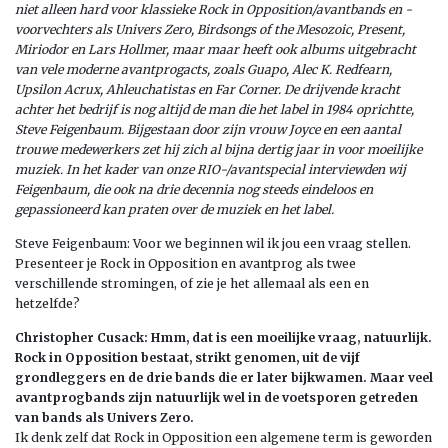
niet alleen hard voor klassieke Rock in Opposition/avantbands en -
voorvechters als Univers Zero, Birdsongs of the Mesozoic, Present,
Miriodor en Lars Hollmer, maar maar heeft ook albums uitgebracht
van vele moderne avantprogacts, zoals Guapo, Alec K. Redfearn,
Upsilon Acrux, Ahleuchatistas en Far Corner. De drijvende kracht
achter het bedrijf is nog altijd de man die het label in 1984 oprichtte,
Steve Feigenbaum. Bijgestaan door zijn vrouw Joyce en een aantal
trouwe medewerkers zet hij zich al bijna dertig jaar in voor moeilijke
muziek. In het kader van onze RIO-/avantspecial interviewden wij
Feigenbaum, die ook na drie decennia nog steeds eindeloos en
gepassioneerd kan praten over de muziek en het label.
Steve Feigenbaum: Voor we beginnen wil ik jou een vraag stellen.
Presenteer je Rock in Opposition en avantprog als twee
verschillende stromingen, of zie je het allemaal als een en
hetzelfde?
Christopher Cusack: Hmm, dat is een moeilijke vraag, natuurlijk.
Rock in Opposition bestaat, strikt genomen, uit de vijf
grondleggers en de drie bands die er later bijkwamen. Maar veel
avantprogbands zijn natuurlijk wel in de voetsporen getreden
van bands als Univers Zero.
Ik denk zelf dat Rock in Opposition een algemene term is geworden