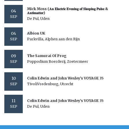
Mick Moss (𝐀𝐧 𝐄𝐥𝐞𝐜𝐭𝐫𝐢𝐜 𝐄𝐯𝐞𝐧𝐢𝐧𝐠 𝐨𝐟 𝐒𝐥𝐞𝐞𝐩𝐢𝐧𝐠 𝐏𝐮𝐥𝐬𝐞 &
04
𝐀𝐧𝐭𝐢𝐦𝐚𝐭𝐭𝐞𝐫)
SEP
De Pul, Uden
04
Albion UK
Parkvilla, Alphen aan den Rijn
SEP
09
The Samurai Of Prog
Poppodium Boerderij, Zoetermeer
SEP
10
Colin Edwin and John Wesley’s VOYAGE 35
TivoliVredenburg, Utrecht
SEP
11
Colin Edwin and John Wesley’s VOYAGE 35
De Pul, Uden
SEP