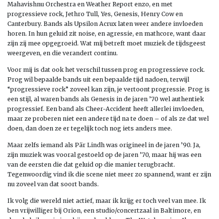
Mahavishnu Orchestra en Weather Report enzo, en met
progressieve rock, Jethro Tull, Yes, Genesis, Henry Cow en
Canterbury. Bands als Upsilon Acrux laten weer andere invloeden
horen. In hun geluid zit noise, en agressie, en mathcore, want daar
zijn zij mee opgegroeid. Wat mij betreft moet muziek de tijdsgeest
weergeven, en die verandert continu.
Voor mij is dat ook het verschil tussen prog en progressieve rock.
Prog wil bepaalde bands uit een bepaalde tijd nadoen, terwijl
“progressieve rock” zoveel kan zijn, je vertoont progressie. Prog is
een stijl, al waren bands als Genesis in de jaren ’70 wel authentiek
progressief. Een band als Cheer-Accident heeft allerlei invloeden,
maar ze proberen niet een andere tijd na te doen – of als ze dat wel
doen, dan doen ze er tegelijk toch nog iets anders mee.
Maar zelfs iemand als Pär Lindh was origineel in de jaren ’90. Ja,
zijn muziek was vooral gestoeld op de jaren ’70, maar hij was een
van de eersten die dat geluid op die manier terugbracht.
Tegenwoordig vind ik die scene niet meer zo spannend, want er zijn
nu zoveel van dat soort bands.
Ik volg die wereld niet actief, maar ik krijg er toch veel van mee. Ik
ben vrijwilliger bij Orion, een studio/concertzaal in Baltimore, en