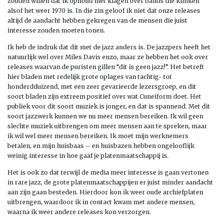
zouden willen dat ik ophoud met klagen over bands die klinken
alsof het weer 1970 is. In die zin geloof ik niet dat onze releases
altijd de aandacht hebben gekregen van de mensen die juist
interesse zouden moeten tonen.
Ik heb de indruk dat dit met de jazz anders is. De jazzpers heeft het
natuurlijk wel over Miles Davis enzo, maar ze hebben het ook over
releases waarvan de puristen gillen “dit is geen jazz!”. Het betreft
hier bladen met redelijk grote oplages van tachtig- tot
honderdduizend, met een zeer gevarieerde lezersgroep, en dit
soort bladen zijn extreem positief over wat Cuneiform doet. Het
publiek voor dit soort muziek is jonger, en dat is spannend. Met dit
soort jazzwerk kunnen we nu meer mensen bereiken. Ik wil geen
slechte muziek uitbrengen om meer mensen aan te spreken, maar
ik wil wel meer mensen bereiken. Ik moet mijn werknemers
betalen, en mijn huisbaas – en huisbazen hebben ongelooflijk
weinig interesse in hoe gaaf je platenmaatschappij is.
Het is ook zo dat terwijl de media meer interesse is gaan vertonen
in rare jazz, de grote platenmaatschappijen er juist minder aandacht
aan zijn gaan besteden. Hierdoor kon ik weer oude archiefplaten
uitbrengen, waardoor ik in contact kwam met andere mensen,
waarna ik weer andere releases kon verzorgen.