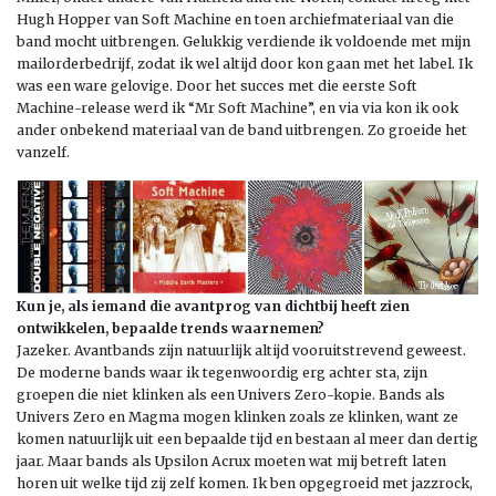
Hugh Hopper van Soft Machine en toen archiefmateriaal van die
band mocht uitbrengen. Gelukkig verdiende ik voldoende met mijn
mailorderbedrijf, zodat ik wel altijd door kon gaan met het label. Ik
was een ware gelovige. Door het succes met die eerste Soft
Machine-release werd ik “Mr Soft Machine”, en via via kon ik ook
ander onbekend materiaal van de band uitbrengen. Zo groeide het
vanzelf.
Kun je, als iemand die avantprog van dichtbij heeft zien
ontwikkelen, bepaalde trends waarnemen?
Jazeker. Avantbands zijn natuurlijk altijd vooruitstrevend geweest.
De moderne bands waar ik tegenwoordig erg achter sta, zijn
groepen die niet klinken als een Univers Zero-kopie. Bands als
Univers Zero en Magma mogen klinken zoals ze klinken, want ze
komen natuurlijk uit een bepaalde tijd en bestaan al meer dan dertig
jaar. Maar bands als Upsilon Acrux moeten wat mij betreft laten
horen uit welke tijd zij zelf komen. Ik ben opgegroeid met jazzrock,