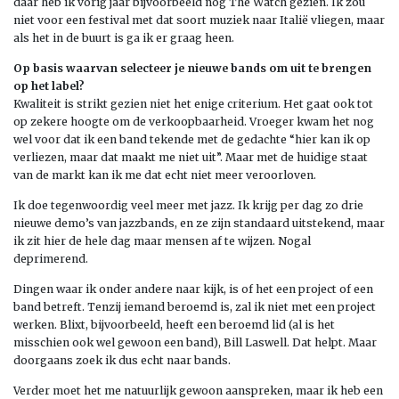
daar heb ik vorig jaar bijvoorbeeld nog The Watch gezien. Ik zou
niet voor een festival met dat soort muziek naar Italië vliegen, maar
als het in de buurt is ga ik er graag heen.
Op basis waarvan selecteer je nieuwe bands om uit te brengen
op het label?
Kwaliteit is strikt gezien niet het enige criterium. Het gaat ook tot
op zekere hoogte om de verkoopbaarheid. Vroeger kwam het nog
wel voor dat ik een band tekende met de gedachte “hier kan ik op
verliezen, maar dat maakt me niet uit”. Maar met de huidige staat
van de markt kan ik me dat echt niet meer veroorloven.
Ik doe tegenwoordig veel meer met jazz. Ik krijg per dag zo drie
nieuwe demo’s van jazzbands, en ze zijn standaard uitstekend, maar
ik zit hier de hele dag maar mensen af te wijzen. Nogal
deprimerend.
Dingen waar ik onder andere naar kijk, is of het een project of een
band betreft. Tenzij iemand beroemd is, zal ik niet met een project
werken. Blixt, bijvoorbeeld, heeft een beroemd lid (al is het
misschien ook wel gewoon een band), Bill Laswell. Dat helpt. Maar
doorgaans zoek ik dus echt naar bands.
Verder moet het me natuurlijk gewoon aanspreken, maar ik heb een