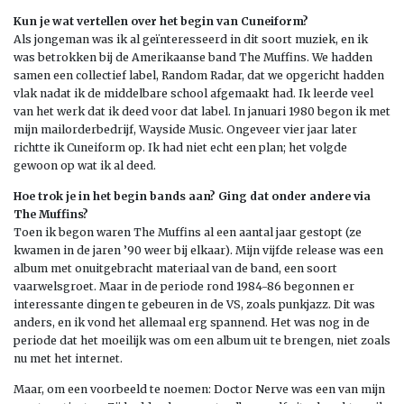
Kun je wat vertellen over het begin van Cuneiform?
Als jongeman was ik al geïnteresseerd in dit soort muziek, en ik
was betrokken bij de Amerikaanse band The Muffins. We hadden
samen een collectief label, Random Radar, dat we opgericht hadden
vlak nadat ik de middelbare school afgemaakt had. Ik leerde veel
van het werk dat ik deed voor dat label. In januari 1980 begon ik met
mijn mailorderbedrijf, Wayside Music. Ongeveer vier jaar later
richtte ik Cuneiform op. Ik had niet echt een plan; het volgde
gewoon op wat ik al deed.
Hoe trok je in het begin bands aan? Ging dat onder andere via
The Muffins?
Toen ik begon waren The Muffins al een aantal jaar gestopt (ze
kwamen in de jaren ’90 weer bij elkaar). Mijn vijfde release was een
album met onuitgebracht materiaal van de band, een soort
vaarwelsgroet. Maar in de periode rond 1984-86 begonnen er
interessante dingen te gebeuren in de VS, zoals punkjazz. Dit was
anders, en ik vond het allemaal erg spannend. Het was nog in de
periode dat het moeilijk was om een album uit te brengen, niet zoals
nu met het internet.
Maar, om een voorbeeld te noemen: Doctor Nerve was een van mijn