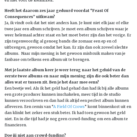
en niet voor de kwantiteit.
Heeft het daarom zes jaar geduurd voordat “Feast Of
Consequences” uitkwam?
Ja, ik vindt ook dat het niet anders kan. Je kunt niet elk jaar of elke
twee jaar een album schrijven. Je moet een album schrijven waar je
weer helemaal achter staat en het moet beter zijn dan het vorige. Er
zijn tegenwoordig al genoeg bands die zomaar een ep en cd
uitbrengen, gewoon omdat het kan. Er zijn dan ook zoveel slechte
albums. Naar mijn mening is het gewoon misbruik maken van je
fanbase om telkens een album uit te brengen.
Met je laatste album keer je weer terug naar het geluid van de
eerste twee albums en naar mijn mening zijn die ook beter dan
alles wat er tussen zit. Ben je het daar mee eens?
Een beetje wel. Als ik het geld had gehad dan had ik bij alle albums
een grote producer kunnen inschakelen, meer tijd in de studio
kunnen veroorloven en dan had ik altijd een perfect album kunnen
afleveren. Een remix van “
A Field Of Crows
” komt binnenkort uit en
dan klinkt het zeker een stuk beter. Ik had toen gewoon het geld
niet. En in die tijd had je nog geen crowd-funding om een album te
financieren.
Doe jij niet aan crowd-funding?