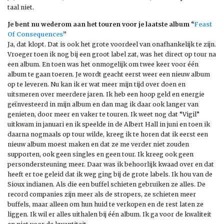
taal niet.
Je bent nu wederom aan het touren voor je laatste album “
Feast
Of Consequences
”
Ja, dat klopt. Dat is ook het grote voordeel van onafhankelijk te zijn.
Vroeger toen ik nog bij een groot label zat, was het direct op tour na
een album. En toen was het onmogelijk om twee keer voor één
album te gaan toeren. Je wordt geacht eerst weer een nieuw album
op te leveren. Nu kan ik er wat meer mijn tijd over doen en
uitsmeren over meerdere jaren. Ik heb een hoop geld en energie
geïnvesteerd in mijn album en dan mag ik daar ook langer van
genieten, door meer en vaker te touren. Ik weet nog dat “Vigil”
uitkwam in januari en ik speelde in de Albert Hall in juni en toen ik
daarna nogmaals op tour wilde, kreeg ik te horen dat ik eerst een
nieuw album moest maken en dat ze me verder niet zouden
supporten, ook geen singles en geen tour. Ik kreeg ook geen
persondersteuning meer. Daar was ik behoorlijk kwaad over en dat
heeft er toe geleid dat ik weg ging bij de grote labels. Ik hou van de
Sioux indianen. Als die een buffel schieten gebruiken ze alles. De
record companies zijn meer als de stropers, ze schieten meer
buffels, maar alleen om hun huid te verkopen en de rest laten ze
liggen. Ik wil er alles uithalen bij één album. Ik ga voor de kwaliteit