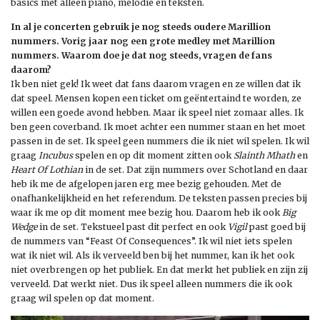
basics met alleen piano, melodie en teksten.
In al je concerten gebruik je nog steeds oudere Marillion
nummers. Vorig jaar nog een grote medley met Marillion
nummers. Waarom doe je dat nog steeds, vragen de fans
daarom?
Ik ben niet gek! Ik weet dat fans daarom vragen en ze willen dat ik
dat speel. Mensen kopen een ticket om geëntertaind te worden, ze
willen een goede avond hebben. Maar ik speel niet zomaar alles. Ik
ben geen coverband. Ik moet achter een nummer staan en het moet
passen in de set. Ik speel geen nummers die ik niet wil spelen. Ik wil
graag
Incubus
spelen en op dit moment zitten ook
Slainth Mhath
en
Heart Of Lothian
in de set. Dat zijn nummers over Schotland en daar
heb ik me de afgelopen jaren erg mee bezig gehouden. Met de
onafhankelijkheid en het referendum. De teksten passen precies bij
waar ik me op dit moment mee bezig hou. Daarom heb ik ook
Big
Wedge
in de set. Tekstueel past dit perfect en ook
Vigil
past goed bij
de nummers van “Feast Of Consequences”. Ik wil niet iets spelen
wat ik niet wil. Als ik verveeld ben bij het nummer, kan ik het ook
niet overbrengen op het publiek. En dat merkt het publiek en zijn zij
verveeld. Dat werkt niet. Dus ik speel alleen nummers die ik ook
graag wil spelen op dat moment.