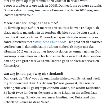
met een cyste op mijn stembanden voordat ik er aan werd
geopereerd [eerste operatie in 2008]. Dat heeft me ook erg geraakt.
Ik maak daarom nog één nieuw album en doe dan in 2016 nog een
laatste farewell tour.
Meen je dat nou, stop je er dan mee?
e
Ja, ik wil op mijn 60
niet meer in een tourbus hoeven te slapen. Ik
slaap nu drie maanden in de tourbus die hier voor de deur staat, en
dan doe ik zestig shows. Volgend jaar speel ik in de zomer nog een
aantal festivals met “
Misplaced Childhood
”. Het geld dat ik daarmee
verdien kan ik dan mijn laatste album maken. Ik begin met dat
album in 2015 en na de zomer hoop ik dat op te kunnen nemen. Dan
verkoop ik mijn huis in Schotland en verhuis naar Duitsland en doe
dan nog een grote farewell tour. Daarna ga ik boeken schrijven en
filmscripts.
Wat zeg je nou, ga je weg uit Schotland?
Dat klopt, de “Nee” voor de onafhankelijkheid van Schotland heeft
mij dit doen besluiten. Als dit een “Ja” was geweest, dan was ik
zeker gebleven. Ik ga bij mijn vriendin wonen, die woont Karlsruhe.
Zij heeft twee kinderen, de jongste is nu 11 jaar en die willen daar
niet meer weg. Ik heb dus veel meer binding met Duitsland dan
Schotland. Zeker na deze “Nee”.