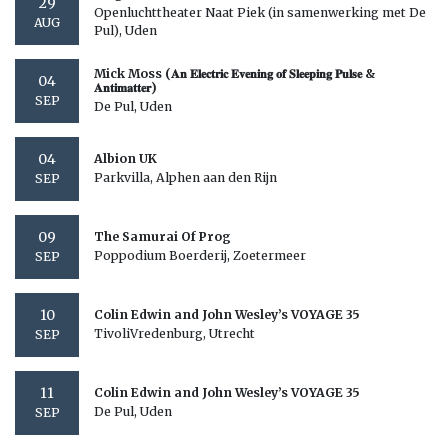
29
Openluchttheater Naat Piek (in samenwerking met De
AUG
Pul), Uden
Mick Moss (𝐀𝐧 𝐄𝐥𝐞𝐜𝐭𝐫𝐢𝐜 𝐄𝐯𝐞𝐧𝐢𝐧𝐠 𝐨𝐟 𝐒𝐥𝐞𝐞𝐩𝐢𝐧𝐠 𝐏𝐮𝐥𝐬𝐞 &
04
𝐀𝐧𝐭𝐢𝐦𝐚𝐭𝐭𝐞𝐫)
SEP
De Pul, Uden
04
Albion UK
Parkvilla, Alphen aan den Rijn
SEP
09
The Samurai Of Prog
Poppodium Boerderij, Zoetermeer
SEP
10
Colin Edwin and John Wesley’s VOYAGE 35
TivoliVredenburg, Utrecht
SEP
11
Colin Edwin and John Wesley’s VOYAGE 35
De Pul, Uden
SEP