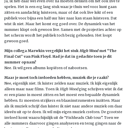
Ja, ik heb daar wel even over na moeten denken om het ook live te
spelen. Het is een erg lang stuk waar je thuis wel voor kunt gaan
zitten en aandachtig luisteren, maar of dat ook live lukt of een
publiek voor bijna een half uur hier naar kan staan luisteren. Dat
wist ik niet. Maar het komt erg goed over. De dynamiek van het
nummer klopt ook gewoon live. Samen met de projecties achter op
het scherm wordt het publiek toch bezig gehouden. Het loopt
gewoon goed.
Mijn collega Marwkin vergelijkt het stuk
High Wood
met “The
Final Cut” van Pink Floyd. Had je dat in gedachte toen je dit
nummer opnam?
Nee. Ik wil geen albums kopiëren of nabootsen.
Maar je moet toch invloeden hebben, muziek die je raakt?
Nee, eigenlijk niet. Ik luister zelden naar muziek. Ik kijk eigenlijk
alleen maar naar films. Toen ik
High Wood
ging schrijven wist ik dat
er een piano in moest zitten en het moest een bepaalde dynamiek
hebben. Er moesten strijkers en blaasinstrumenten inzitten. Maar
als ik muziek schrijf dan luister ik niet naar andere muziek om daar
ideeën uit op te doen. Ik wil mijn eigen muziek creëren. De grootste
invloed komt waarschijnlijk uit de “Fishheads Club tour”. Toen we
alle nummers daarvoor gingen analyseren en terug gingen naar de