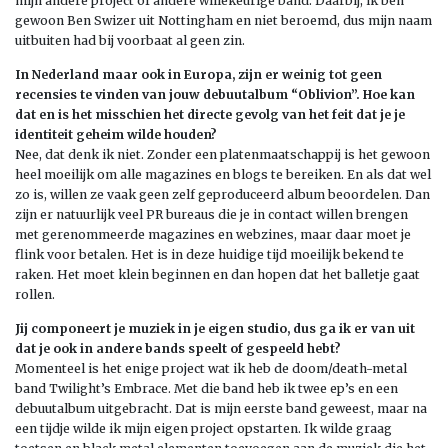
mijn andere project of andere willekeurige band. Daarbij, ik ben
gewoon Ben Swizer uit Nottingham en niet beroemd, dus mijn naam
uitbuiten had bij voorbaat al geen zin.
In Nederland maar ook in Europa, zijn er weinig tot geen
recensies te vinden van jouw debuutalbum “Oblivion”. Hoe kan
dat en is het misschien het directe gevolg van het feit dat je je
identiteit geheim wilde houden?
Nee, dat denk ik niet. Zonder een platenmaatschappij is het gewoon
heel moeilijk om alle magazines en blogs te bereiken. En als dat wel
zo is, willen ze vaak geen zelf geproduceerd album beoordelen. Dan
zijn er natuurlijk veel PR bureaus die je in contact willen brengen
met gerenommeerde magazines en webzines, maar daar moet je
flink voor betalen. Het is in deze huidige tijd moeilijk bekend te
raken. Het moet klein beginnen en dan hopen dat het balletje gaat
rollen.
Jij componeert je muziek in je eigen studio, dus ga ik er van uit
dat je ook in andere bands speelt of gespeeld hebt?
Momenteel is het enige project wat ik heb de doom/death-metal
band Twilight’s Embrace. Met die band heb ik twee ep’s en een
debuutalbum uitgebracht. Dat is mijn eerste band geweest, maar na
een tijdje wilde ik mijn eigen project opstarten. Ik wilde graag