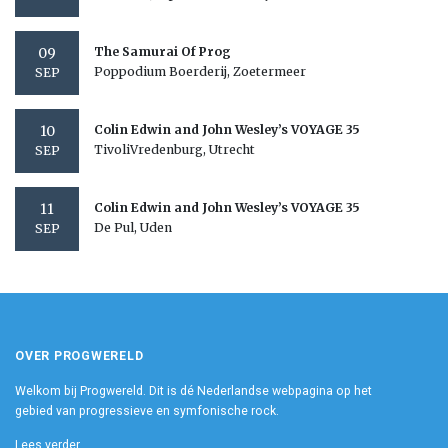
09
The Samurai Of Prog
Poppodium Boerderij, Zoetermeer
SEP
10
Colin Edwin and John Wesley’s VOYAGE 35
TivoliVredenburg, Utrecht
SEP
11
Colin Edwin and John Wesley’s VOYAGE 35
De Pul, Uden
SEP
OVER PROGWERELD
Welkom bij Progwereld. Dit is dé Nederlandse webpagina op het
gebied van progressieve en symfonische rock.
Lees verder