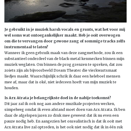
Je gebruikt in je muziek harsh vocals en grunts, wat het voor mij
wel soms wat ontoegankelijker maakt. Heb je ooit overwogen
om die te vervangen door gewone zang of sommige tracks zelfs
instrumentaal te laten?
Wanneer ik geen gebruik maak van deze zangmethode, zou ik een
substantieel onderdeel van de black-metal kenmerken binnen mijn
muziek weglaten. Om binnen de prog grenzen te spreken, dat zou
zoiets zijn als bijvoorbeeld Dream Theater die vierkwartsmaat
liedjes maakt. Waarschijnlijk schrik ik daar een heleboel mensen
mee af, maar dat is oké, niet iedereen hoeft van mijn muziek te
houden.
Is Arx Atrata je belangrijkste doel in de nabije toekomst?
Dit jaar zal ik ook nog aan andere muzikale projecten werken,
simpelweg omdat ik even afstand moet doen van Arx Atrata. Ik ben
daar de afgelopen jaren zo druk mee geweest dat ik nu even een
pauze nodig heb. En aangezien het onrealistisch is dat ik ooit met
Arx Atrata live zal optreden, is het ook niet nodig dat ik in één ruk