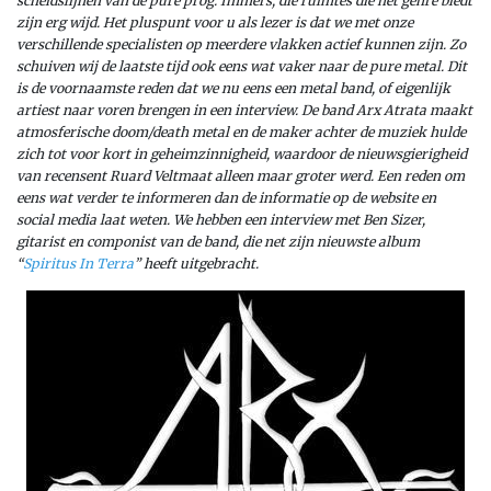
scheidslijnen van de pure prog. Immers, die ruimtes die het genre biedt
zijn erg wijd. Het pluspunt voor u als lezer is dat we met onze
verschillende specialisten op meerdere vlakken actief kunnen zijn. Zo
schuiven wij de laatste tijd ook eens wat vaker naar de pure metal. Dit
is de voornaamste reden dat we nu eens een metal band, of eigenlijk
artiest naar voren brengen in een interview. De band Arx Atrata maakt
atmosferische doom/death metal en de maker achter de muziek hulde
zich tot voor kort in geheimzinnigheid, waardoor de nieuwsgierigheid
van recensent Ruard Veltmaat alleen maar groter werd. Een reden om
eens wat verder te informeren dan de informatie op de website en
social media laat weten. We hebben een interview met Ben Sizer,
gitarist en componist van de band, die net zijn nieuwste album
“
Spiritus In Terra
” heeft uitgebracht.