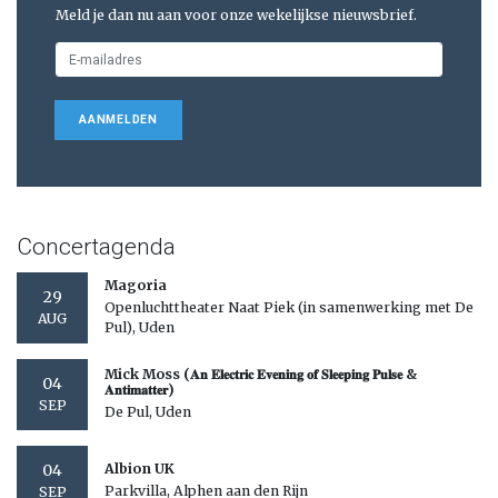
Meld je dan nu aan voor onze wekelijkse nieuwsbrief.
AANMELDEN
Concertagenda
Magoria
29
Openluchttheater Naat Piek (in samenwerking met De
AUG
Pul), Uden
Mick Moss (𝐀𝐧 𝐄𝐥𝐞𝐜𝐭𝐫𝐢𝐜 𝐄𝐯𝐞𝐧𝐢𝐧𝐠 𝐨𝐟 𝐒𝐥𝐞𝐞𝐩𝐢𝐧𝐠 𝐏𝐮𝐥𝐬𝐞 &
04
𝐀𝐧𝐭𝐢𝐦𝐚𝐭𝐭𝐞𝐫)
SEP
De Pul, Uden
04
Albion UK
Parkvilla, Alphen aan den Rijn
SEP