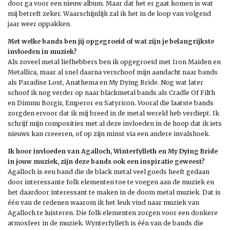
door ga voor een nieuw album. Maar dat het er gaat komen is wat
mij betreft zeker. Waarschijnlijk zal ik het in de loop van volgend
jaar weer oppakken.
Met welke bands ben jij opgegroeid of wat zijn je belangrijkste
invloeden in muziek?
Als zoveel metal liefhebbers ben ik opgegroeid met Iron Maiden en
Metallica, maar al snel daarna verschoof mijn aandacht naar bands
als Paradise Lost, Anathema en My Dying Bride. Nog wat later
schoof ik nog verder op naar blackmetal bands als Cradle Of Filth
en Dimmu Borgir, Emperor en Satyricon. Vooral die laatste bands
zorgden ervoor dat ik mij breed in de metal wereld heb verdiept. Ik
schrijf mijn composities met al deze invloeden in de hoop dat ik iets
nieuws kan creeeren, of op zijn minst via een andere invalshoek.
Ik hoor invloeden van Agalloch, Winterfylleth en My Dying Bride
in jouw muziek, zijn deze bands ook een inspiratie geweest?
Agalloch is een band die de black metal veel goeds heeft gedaan
door interessante folk elementen toe te voegen aan de muziek en
het daardoor interessant te maken in de doom metal muziek. Dat is
één van de redenen waarom ik het leuk vind naar muziek van
Agalloch te luisteren. Die folk elementen zorgen voor een donkere
atmosfeer in de muziek. Wynterfylleth is één van de bands die