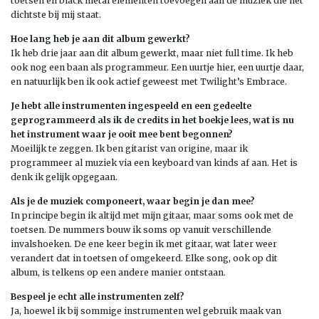
toetsen en black metal elementen toevoegen aan de muziek die het
dichtste bij mij staat.
Hoe lang heb je aan dit album gewerkt?
Ik heb drie jaar aan dit album gewerkt, maar niet full time. Ik heb
ook nog een baan als programmeur. Een uurtje hier, een uurtje daar,
en natuurlijk ben ik ook actief geweest met Twilight’s Embrace.
Je hebt alle instrumenten ingespeeld en een gedeelte
geprogrammeerd als ik de credits in het boekje lees, wat is nu
het instrument waar je ooit mee bent begonnen?
Moeilijk te zeggen. Ik ben gitarist van origine, maar ik
programmeer al muziek via een keyboard van kinds af aan. Het is
denk ik gelijk opgegaan.
Als je de muziek componeert, waar begin je dan mee?
In principe begin ik altijd met mijn gitaar, maar soms ook met de
toetsen. De nummers bouw ik soms op vanuit verschillende
invalshoeken. De ene keer begin ik met gitaar, wat later weer
verandert dat in toetsen of omgekeerd. Elke song, ook op dit
album, is telkens op een andere manier ontstaan.
Bespeel je echt alle instrumenten zelf?
Ja, hoewel ik bij sommige instrumenten wel gebruik maak van