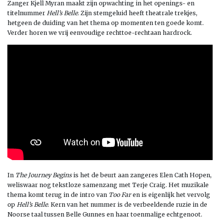
Zanger Kjell Myran maakt zijn opwachting in het openings- en
titelnummer
Hell’s Belle
. Zijn stemgeluid heeft theatrale trekjes,
hetgeen de duiding van het thema op momenten ten goede komt.
Verder horen we vrij eenvoudige rechttoe-rechtaan hardrock.
In
The Journey Begins
is het de beurt aan zangeres Elen Cath Hopen,
weliswaar nog tekstloze samenzang met Terje Craig. Het muzikale
thema komt terug in de intro van
Too Far
en is eigenlijk het vervolg
op
Hell’s Belle
. Kern van het nummer is de verbeeldende ruzie in de
Noorse taal tussen Belle Gunnes en haar toenmalige echtgenoot.