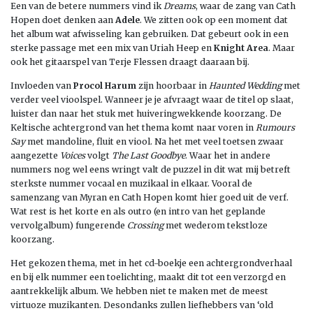
Een van de betere nummers vind ik
Dreams
, waar de zang van Cath
Hopen doet denken aan
Adele
. We zitten ook op een moment dat
het album wat afwisseling kan gebruiken. Dat gebeurt ook in een
sterke passage met een mix van Uriah Heep en
Knight Area
. Maar
ook het gitaarspel van Terje Flessen draagt daaraan bij.
Invloeden van
Procol Harum
zijn hoorbaar in
Haunted Wedding
met
verder veel vioolspel. Wanneer je je afvraagt waar de titel op slaat,
luister dan naar het stuk met huiveringwekkende koorzang. De
Keltische achtergrond van het thema komt naar voren in
Rumours
Say
met mandoline, fluit en viool. Na het met veel toetsen zwaar
aangezette
Voices
volgt
The Last Goodbye
. Waar het in andere
nummers nog wel eens wringt valt de puzzel in dit wat mij betreft
sterkste nummer vocaal en muzikaal in elkaar. Vooral de
samenzang van Myran en Cath Hopen komt hier goed uit de verf.
Wat rest is het korte en als outro (en intro van het geplande
vervolgalbum) fungerende
Crossing
met wederom tekstloze
koorzang.
Het gekozen thema, met in het cd-boekje een achtergrondverhaal
en bij elk nummer een toelichting, maakt dit tot een verzorgd en
aantrekkelijk album. We hebben niet te maken met de meest
virtuoze muzikanten. Desondanks zullen liefhebbers van ‘old