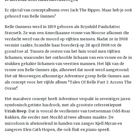
Er zijn tal van conceptalbums over Jack The Ripper. Maar heb je ooit
gehoord van Belle Gunnes?
Belle Gunness werd in 1859 geboren als Brynhild Paulsdatter
Størseth. Ze was een Amerikaanse vrouw van Noorse afkomst die
verdacht werd van de moord op vijftien mensen. Nadat ze in 1908
vermist raakte, brandde haar boerderij op 28 april 1908 tot de
grond toe af. Tussen de resten van het huis vond men vijftien
lichamen, waaronder het onthoofde lichaam van een vrouw en de in
stukken gehakte lichamen van veertien mannen. Het lijk van de
vrouw zou Belle Gunnes zijn, alhoewel dat nooit werd aangetoond.
Het uit Noorwegen afkomstige Adventure greep Belle Gunnes aan
als concept voor het vijfde album “Tales Of Belle Part 1: Across The
Ocean”.
Het macabere concept heeft Adventure verpakt in zeventiger jaren
symfonisch getinte hardrock, met als grootste referentiepunt
Uriah Heep
. Dat is vooral de verdienste van toetsenman Odd-Roar
Bakken, die eerder met Morild al twee albums maakte. De
microfoon is afwisselend in handen van zanger Kjell Myran en
zangeres Elen Cath Hopen, die ook fluit en piano speelt.