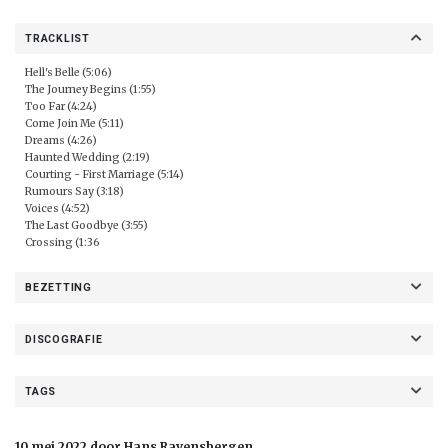
TRACKLIST
Hell's Belle (5:06)
The Journey Begins (1:55)
Too Far (4:24)
Come Join Me (5:11)
Dreams (4:26)
Haunted Wedding (2:19)
Courting - First Marriage (5:14)
Rumours Say (3:18)
Voices (4:52)
The Last Goodbye (3:55)
Crossing (1:36
BEZETTING
DISCOGRAFIE
TAGS
10 mei 2022 door Hans Ravensbergen