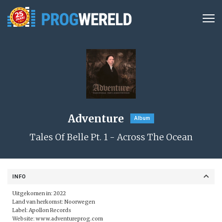
Adventure
Album
Tales Of Belle Pt. 1 - Across The Ocean
INFO
Uitgekomen in: 2022
Land van herkomst: Noorwegen
Label:
Apollon Records
Website:
www.adventureprog.com