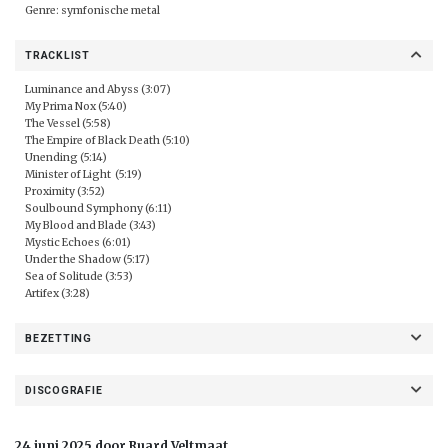
Genre: symfonische metal
TRACKLIST
Luminance and Abyss (3:07)
My Prima Nox (5:40)
The Vessel (5:58)
The Empire of Black Death (5:10)
Unending (5:14)
Minister of Light (5:19)
Proximity (3:52)
Soulbound Symphony (6:11)
My Blood and Blade (3:43)
Mystic Echoes (6:01)
Under the Shadow (5:17)
Sea of Solitude (3:53)
Artifex (3:28)
BEZETTING
DISCOGRAFIE
24 juni 2025 door Ruard Veltmaat