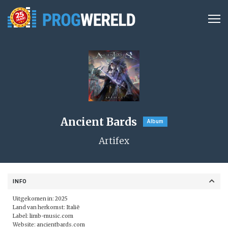
Ancient Bards
Album
Artifex
INFO
Uitgekomen in: 2025
Land van herkomst: Italië
Label:
limb-music.com
Website:
ancientbards.com