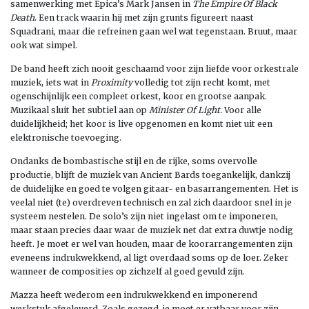
samenwerking met Epica’s Mark Jansen in
The Empire Of Black
Death
. Een track waarin hij met zijn grunts figureert naast
Squadrani, maar die refreinen gaan wel wat tegenstaan. Bruut, maar
ook wat simpel.
De band heeft zich nooit geschaamd voor zijn liefde voor orkestrale
muziek, iets wat in
Proximity
volledig tot zijn recht komt, met
ogenschijnlijk een compleet orkest, koor en grootse aanpak.
Muzikaal sluit het subtiel aan op
Minister Of Light.
Voor alle
duidelijkheid; het koor is live opgenomen en komt niet uit een
elektronische toevoeging.
Ondanks de bombastische stijl en de rijke, soms overvolle
productie, blijft de muziek van Ancient Bards toegankelijk, dankzij
de duidelijke en goed te volgen gitaar- en basarrangementen. Het is
veelal niet (te) overdreven technisch en zal zich daardoor snel in je
systeem nestelen. De solo’s zijn niet ingelast om te imponeren,
maar staan precies daar waar de muziek net dat extra duwtje nodig
heeft. Je moet er wel van houden, maar de koorarrangementen zijn
eveneens indrukwekkend, al ligt overdaad soms op de loer. Zeker
wanneer de composities op zichzelf al goed gevuld zijn.
Mazza heeft wederom een indrukwekkend en imponerend
werkstuk afgeleverd. Zoals gezegd, je moet er vatbaar voor zijn,