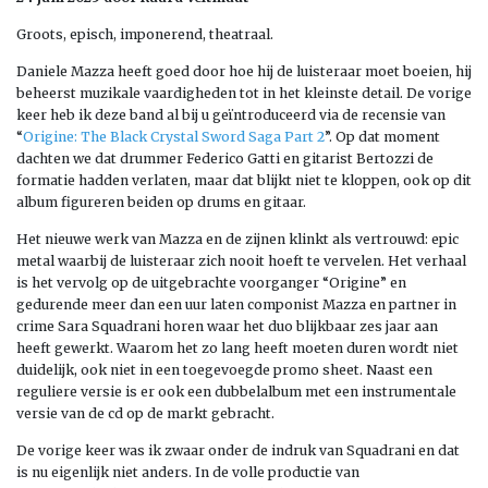
Groots, episch, imponerend, theatraal.
Daniele Mazza heeft goed door hoe hij de luisteraar moet boeien, hij
beheerst muzikale vaardigheden tot in het kleinste detail. De vorige
keer heb ik deze band al bij u geïntroduceerd via de recensie van
“
Origine: The Black Crystal Sword Saga Part 2
”. Op dat moment
dachten we dat drummer Federico Gatti en gitarist Bertozzi de
formatie hadden verlaten, maar dat blijkt niet te kloppen, ook op dit
album figureren beiden op drums en gitaar.
Het nieuwe werk van Mazza en de zijnen klinkt als vertrouwd: epic
metal waarbij de luisteraar zich nooit hoeft te vervelen. Het verhaal
is het vervolg op de uitgebrachte voorganger “Origine” en
gedurende meer dan een uur laten componist Mazza en partner in
crime Sara Squadrani horen waar het duo blijkbaar zes jaar aan
heeft gewerkt. Waarom het zo lang heeft moeten duren wordt niet
duidelijk, ook niet in een toegevoegde promo sheet. Naast een
reguliere versie is er ook een dubbelalbum met een instrumentale
versie van de cd op de markt gebracht.
De vorige keer was ik zwaar onder de indruk van Squadrani en dat
is nu eigenlijk niet anders. In de volle productie van