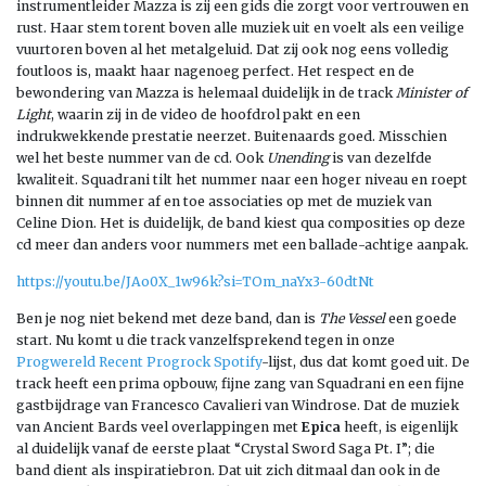
instrumentleider Mazza is zij een gids die zorgt voor vertrouwen en
rust. Haar stem torent boven alle muziek uit en voelt als een veilige
vuurtoren boven al het metalgeluid. Dat zij ook nog eens volledig
foutloos is, maakt haar nagenoeg perfect. Het respect en de
bewondering van Mazza is helemaal duidelijk in de track
Minister of
Light
, waarin zij in de video de hoofdrol pakt en een
indrukwekkende prestatie neerzet. Buitenaards goed. Misschien
wel het beste nummer van de cd. Ook
Unending
is van dezelfde
kwaliteit. Squadrani tilt het nummer naar een hoger niveau en roept
binnen dit nummer af en toe associaties op met de muziek van
Celine Dion. Het is duidelijk, de band kiest qua composities op deze
cd meer dan anders voor nummers met een ballade-achtige aanpak.
https://youtu.be/JAo0X_1w96k?si=TOm_naYx3-60dtNt
Ben je nog niet bekend met deze band, dan is
The Vessel
een goede
start. Nu komt u die track vanzelfsprekend tegen in onze
Progwereld Recent Progrock Spotify
-lijst, dus dat komt goed uit. De
track heeft een prima opbouw, fijne zang van Squadrani en een fijne
gastbijdrage van Francesco Cavalieri van Windrose. Dat de muziek
van Ancient Bards veel overlappingen met
Epica
heeft, is eigenlijk
al duidelijk vanaf de eerste plaat “Crystal Sword Saga Pt. I”; die
band dient als inspiratiebron. Dat uit zich ditmaal dan ook in de