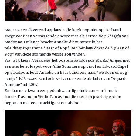
Maar na een daverend applaus is de koek nog niet op. De band
zorgt voor een verrassende encore met als eerste
Ray Of Light
van
Madonna. Onlangs bracht Anneke dit nummer in het
televisieprogramma “Best of Pop”. Ben benieuwd wat de “Queen of
Pop” van deze stomende versie zou vinden.
Via het bluesy
Hurricane
, het oosters aandoende
Mental Jungle,
met
een sterke solospot voor Allie Summers op viool en Edward Capel
op saxofoon, leidt Anneke en haar band ons naar “we doen er nog
eentje”
Witnesses
. Een toch wel verrassende afsluiter van “Aqua de
Annique” uit 2007.
En daarmee kwam een gedenkwaardig einde aan een ‘female
fronted’ avond in Venlo. Een avond die met een prachtige stem
begon en met een prachtige stem afsloot.