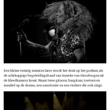
Een kleine twintig minuten later wordt het druk op het podium als
de achtkoppige begeleidingsband van Anneke van Giersbergen uit
de kleedkamers komt. Naast twee gitaren, basgitaar, toetsen en
manlief op de drums, een saxofonist en een violiste die ook zingt.