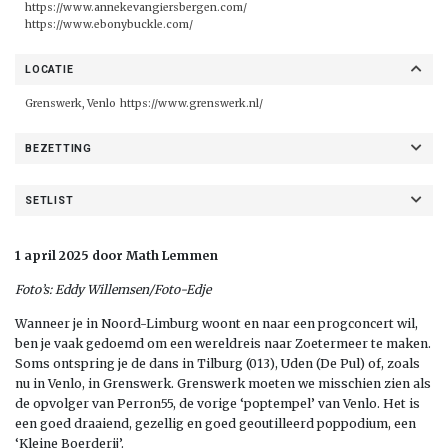
https://www.annekevangiersbergen.com/
https://www.ebonybuckle.com/
LOCATIE
Grenswerk, Venlo
https://www.grenswerk.nl/
BEZETTING
SETLIST
1 april 2025 door Math Lemmen
Foto’s: Eddy Willemsen/Foto-Edje
Wanneer je in Noord-Limburg woont en naar een progconcert wil,
ben je vaak gedoemd om een wereldreis naar Zoetermeer te maken.
Soms ontspring je de dans in Tilburg (013), Uden (De Pul) of, zoals
nu in Venlo, in Grenswerk. Grenswerk moeten we misschien zien als
de opvolger van Perron55, de vorige ‘poptempel’ van Venlo. Het is
een goed draaiend, gezellig en goed geoutilleerd poppodium, een
‘Kleine Boerderij’.