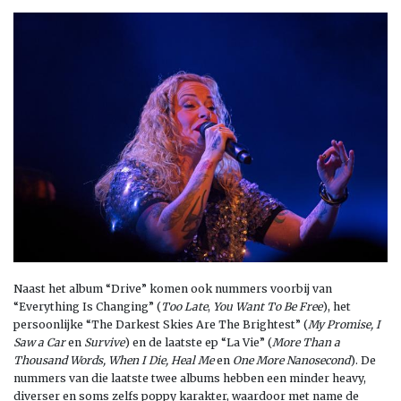
Naast het album “Drive” komen ook nummers voorbij van
“Everything Is Changing” (
Too Late
,
You Want To Be Free
), het
persoonlijke “The Darkest Skies Are The Brightest” (
My Promise, I
Saw a Car
en
Survive
) en de laatste ep “La Vie” (
More Than a
Thousand Words, When I Die, Heal Me
en
One More Nanosecond
). De
nummers van die laatste twee albums hebben een minder heavy,
diverser en soms zelfs poppy karakter, waardoor met name de