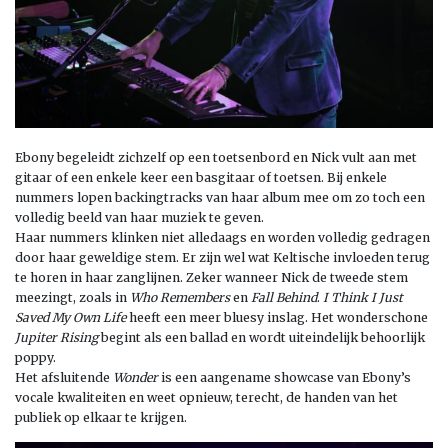
Ebony begeleidt zichzelf op een toetsenbord en Nick vult aan met
gitaar of een enkele keer een basgitaar of toetsen. Bij enkele
nummers lopen backingtracks van haar album mee om zo toch een
volledig beeld van haar muziek te geven.
Haar nummers klinken niet alledaags en worden volledig gedragen
door haar geweldige stem. Er zijn wel wat Keltische invloeden terug
te horen in haar zanglijnen. Zeker wanneer Nick de tweede stem
meezingt, zoals in
Who Remembers
en
Fall Behind
.
I Think I Just
Saved My Own Life
heeft een meer bluesy inslag. Het wonderschone
Jupiter Rising
begint als een ballad en wordt uiteindelijk behoorlijk
poppy.
Het afsluitende
Wonder
is een aangename showcase van Ebony’s
vocale kwaliteiten en weet opnieuw, terecht, de handen van het
publiek op elkaar te krijgen.