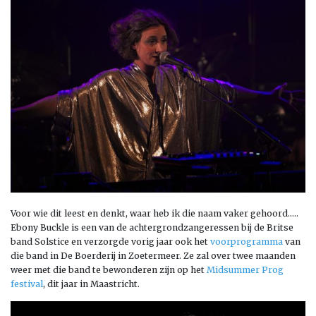
Voor wie dit leest en denkt, waar heb ik die naam vaker gehoord…..
Ebony Buckle is een van de achtergrondzangeressen bij de Britse
band Solstice en verzorgde vorig jaar ook het
voorprogramma
van
die band in De Boerderij in Zoetermeer. Ze zal over twee maanden
weer met die band te bewonderen zijn op het
Midsummer Prog
festival
, dit jaar in Maastricht.