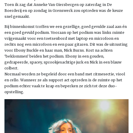
Toen ik zag dat Anneke Van Giersbergen op zaterdag in De
Boerderij en op zondag in Grenswerk zou optreden was de keuze
snel gemaakt.
Bij binnenkomst troffen we een gezellige, goed gevulde zaal aan én
een goed gevuld podium. Vooraan op het podium was links ruimte
vrijgemaakt voor een toetsenbord met laptop en microfoon en
rechts nog een microfoon en een paar gitaren. Dit was de uitrusting
voor Ebony Buckle en haar man, Nick Burns. Kort na achten
‘beklommen’ beiden het podium. Ebony in een gouden,
gedrapeerde, spacey, sprookjesachtige jurk en Nick in een blauw
colbert.
Normaal worden ze begeleid door een band met ritmesectie, viool
en cello. Wanneer ze als support act optreden is de ruimte op het
podium echter vaak te krap en beperken ze zich tot deze duo-
opstelling.