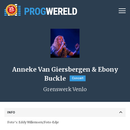
Anneke Van Giersbergen & Ebony
Buckle
Concert
Grenswerk Venlo
INFO
Foto’s: Eddy Willemsen/Foto-Edje