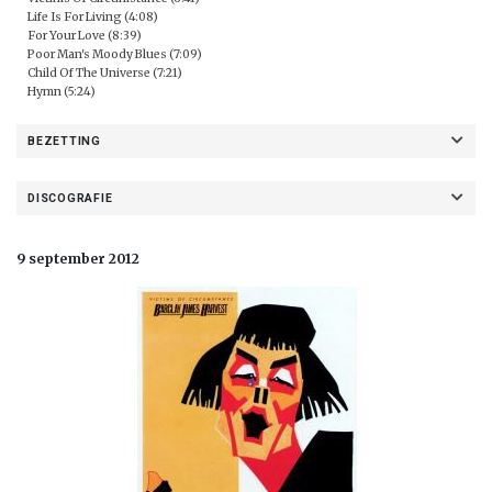
Life Is For Living (4:08)
For Your Love (8:39)
Poor Man's Moody Blues (7:09)
Child Of The Universe (7:21)
Hymn (5:24)
BEZETTING
DISCOGRAFIE
9 september 2012