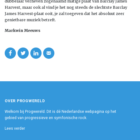
dubbelaar verheven zogenaamd matige plaat van Barclay James
Harvest, maar ook al vind je het nog steeds de slechtste Barclay
James Harvest-plaat ooit, je zal toegeven dat het absoluut zeer
genietbare muziek betreft.
Markwin Meeuws
OVER PROGWERELD
Welkom bij Progwereld. Dit is dé Nederlandse webpagina op het
gebied van progressieve en symfonische rock.
Lees verder