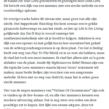
de ballad
For Your Love
, geschreven en gezongen door John Lees.
Dit betreft een dijk van een nummer met een sterke melodie en een
voorbeeldige opbouw.
De overige tracks halen dit niveau niet, maar geen van alle zijn
slecht. Het huppelende
Watching You
kent zowaar een te gekke
gitaarsolo halverwege en aan het einde, en het op
Life Is For Living
gelijkende
Say You’ll Stay
is vooral vanwege het
synthesizermelodietje niet uit je hoofd te krijgen.
Sideshow
is een
dijk van een opener en laat gelijk horen hoe essentieel het geluid
van de achtergrondzangeressen is op deze plaat.
I’ve Got A Feeling
heeft wat weg van
Play To The World
, en is zo zoet als baklava, maar
ik vind het toch een mooi nummer. Ik vind het alleen niet zo’n goeie
afsluiter van de plaat.
Inside My Nightmare
en
Rebel Woman
zijn van
die typische Lees-nummers waarin hij een ‘stoer’ statement wil
maken, maar beide liedjes zijn voorzien van een aangename
melodie. Ik ben niet zo weg van
Hold On
, maar het is zeker geen
slecht nummer.
Vier van de negen nummers van “Victims Of Circumstance” zijn ook
te vinden op de live-bonus-cd, en alle vier nummers kennen een
sterkere uitvoering aldaar. Dat is nog weer een reden om deze
prachtige set te kopen. Het lijkt een excuus-uitgave, deze tot