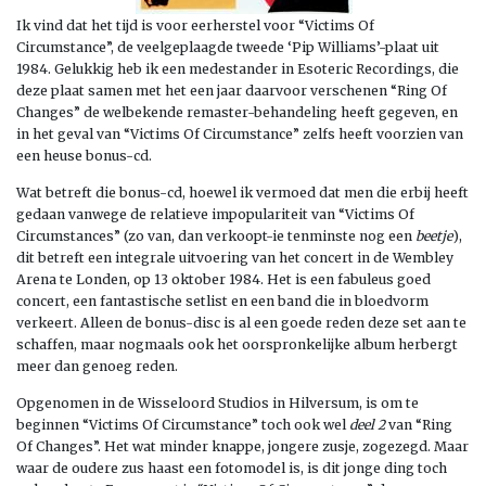
Ik vind dat het tijd is voor eerherstel voor “Victims Of
Circumstance”, de veelgeplaagde tweede ‘Pip Williams’-plaat uit
1984. Gelukkig heb ik een medestander in Esoteric Recordings, die
deze plaat samen met het een jaar daarvoor verschenen “Ring Of
Changes” de welbekende remaster-behandeling heeft gegeven, en
in het geval van “Victims Of Circumstance” zelfs heeft voorzien van
een heuse bonus-cd.
Wat betreft die bonus-cd, hoewel ik vermoed dat men die erbij heeft
gedaan vanwege de relatieve impopulariteit van “Victims Of
Circumstances” (zo van, dan verkoopt-ie tenminste nog een
beetje
),
dit betreft een integrale uitvoering van het concert in de Wembley
Arena te Londen, op 13 oktober 1984. Het is een fabuleus goed
concert, een fantastische setlist en een band die in bloedvorm
verkeert. Alleen de bonus-disc is al een goede reden deze set aan te
schaffen, maar nogmaals ook het oorspronkelijke album herbergt
meer dan genoeg reden.
Opgenomen in de Wisseloord Studios in Hilversum, is om te
beginnen “Victims Of Circumstance” toch ook wel
deel 2
van “Ring
Of Changes”. Het wat minder knappe, jongere zusje, zogezegd. Maar
waar de oudere zus haast een fotomodel is, is dit jonge ding toch