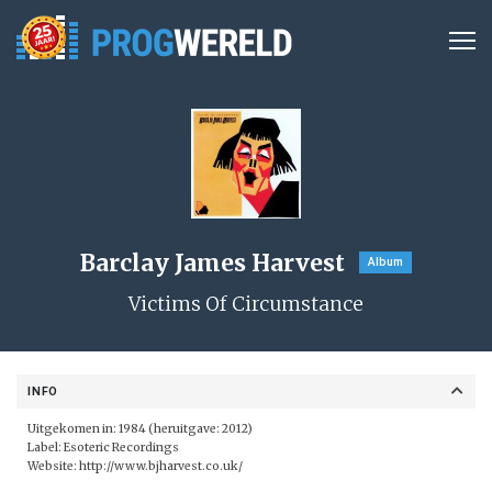
Barclay James Harvest
Album
Victims Of Circumstance
INFO
Uitgekomen in: 1984 (heruitgave: 2012)
Label:
Esoteric Recordings
Website:
http://www.bjharvest.co.uk/