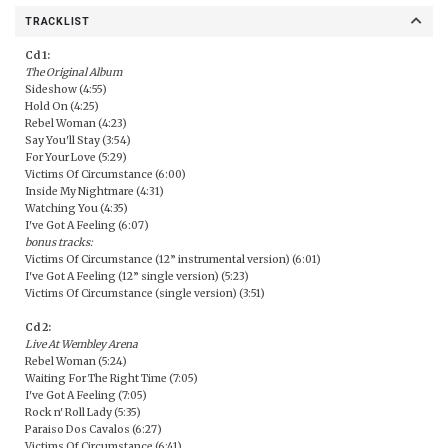
TRACKLIST
Cd 1:
The Original Album
Sideshow (4:55)
Hold On (4:25)
Rebel Woman (4:23)
Say You'll Stay (3:54)
For Your Love (5:29)
Victims Of Circumstance (6:00)
Inside My Nightmare (4:31)
Watching You (4:35)
I've Got A Feeling (6:07)
bonus tracks:
Victims Of Circumstance (12” instrumental version) (6:01)
I've Got A Feeling (12” single version) (5:23)
Victims Of Circumstance (single version) (3:51)
Cd 2:
Live At Wembley Arena
Rebel Woman (5:24)
Waiting For The Right Time (7:05)
I've Got A Feeling (7:05)
Rock n' Roll Lady (5:35)
Paraiso Dos Cavalos (6:27)
Victims Of Circumstance (6:41)