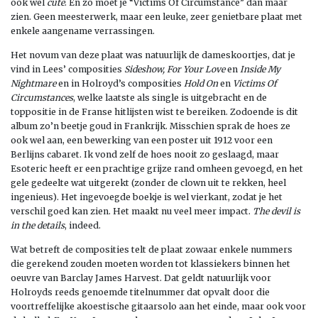
ook wel
cute
. En zo moet je “Victims Of Circumstance” dan maar
zien. Geen meesterwerk, maar een leuke, zeer genietbare plaat met
enkele aangename verrassingen.
Het novum van deze plaat was natuurlijk de dameskoortjes, dat je
vind in Lees’ composities
Sideshow, For Your Love
en
Inside My
Nightmare
en in Holroyd’s composities
Hold On
en
Victims Of
Circumstances
, welke laatste als single is uitgebracht en de
toppositie in de Franse hitlijsten wist te bereiken. Zodoende is dit
album zo’n beetje goud in Frankrijk. Misschien sprak de hoes ze
ook wel aan, een bewerking van een poster uit 1912 voor een
Berlijns cabaret. Ik vond zelf de hoes nooit zo geslaagd, maar
Esoteric heeft er een prachtige grijze rand omheen gevoegd, en het
gele gedeelte wat uitgerekt (zonder de clown uit te rekken, heel
ingenieus). Het ingevoegde boekje is wel vierkant, zodat je het
verschil goed kan zien. Het maakt nu veel meer impact.
The devil is
in the details
, indeed.
Wat betreft de composities telt de plaat zowaar enkele nummers
die gerekend zouden moeten worden tot klassiekers binnen het
oeuvre van Barclay James Harvest. Dat geldt natuurlijk voor
Holroyds reeds genoemde titelnummer dat opvalt door die
voortreffelijke akoestische gitaarsolo aan het einde, maar ook voor