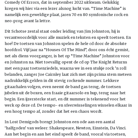
Comedy Of Errors, dat in september 2022 uitkwam. Gelukkig
kregen wij hier via een lezer alsnog lucht van. “Time Machine” is
namelijk een geweldige plaat, jaren 70 en 80 symfonische rock en
neo-prog avant la lettre.
Dit Schotse zestal staat onder leiding van Jim Johnston, hij is
verantwoordelijk voor alle muziek en teksten en speelt toetsen. En
hoe! De toetsen van Johnston spelen de hele cd door de absolute
hoofdrol. Vijf jaar na “Houses Of The Mind”, door ons écht gemist,
net als diens voorganger, is het op “Time Machine” Johnston voor
en Johnston na. Niet toevallig opent de cd op The Knight Returns
met een paar toetsenriedels, waarna we in een stukje rock ’n roll
belanden, zanger Joe Cairnley laat zich met zijn prima stem meteen
nadrukkelijk gelden in dit stevig rockende nummer. Lekkere
gitaarhalen volgen, even neemt de band gas terug, de toetsen
jubelen uit de boxen, een fraaie gitaarsolo en hup, terug naar het
begin. Een ijzersterke start, en dit nummer is tekenend voor het
werk op deze cd. De tempo- en sfeerwisselingen wisselen elkaar in
een hoog tempo af, zonder dat het een chaos wordt.
In Lost Demigods brengt Johnston een ode aan een aantal
‘halfgoden’ van weleer: Shakespeare, Newton, Einstein, Da Vinci.
Aan het begin en aan het eind speelt de band, vooral via toetsen,