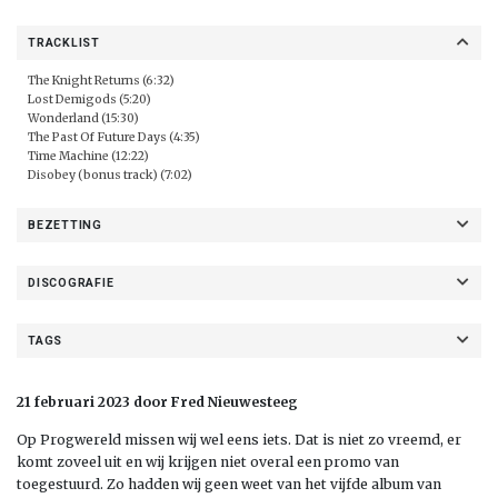
TRACKLIST
The Knight Returns (6:32)
Lost Demigods (5:20)
Wonderland (15:30)
The Past Of Future Days (4:35)
Time Machine (12:22)
Disobey (bonus track) (7:02)
BEZETTING
DISCOGRAFIE
TAGS
21 februari 2023 door Fred Nieuwesteeg
Op Progwereld missen wij wel eens iets. Dat is niet zo vreemd, er
komt zoveel uit en wij krijgen niet overal een promo van
toegestuurd. Zo hadden wij geen weet van het vijfde album van