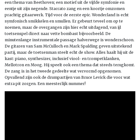
een thema van Beethoven; een motief uit de vijfde symfonie en
eentje uit zijn negende. Staccato zang en een koortje omzomen
prachtig gitaarwerk. Tijd voor de eerste epic. Wonderland is echt
symfonisch smikkelen en smullen. Er gebeurt teveel om op te
noemen, maar de overgangen zijn hier echt uitdagend, van ijl
toetsenspel direct naar vette bombast bijvoorbeeld. De
minutenlange instrumentale passage halverwege is wonderschoon.
De gitaren van Sam McCulloch en Mark Spalding geven uitstekend
partij, maar de toetsenman steelt echt de show. Alles haalt hij uit de
kast: piano, synthesizer, inclusief viool- en trompetklanken,
Mellotron en Moog. Hij speelt ook een thema dat steeds terugkomt.
De zang is in het tweede gedeelte wat vervormd opgenomen.
Opvallend zijn ook de drumpartijen van Bruce Levick die voor wat
extra pit zorgen. Een meesterlijk nummer!