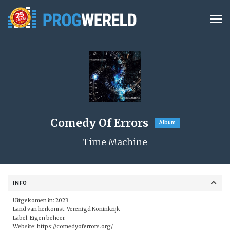
Comedy Of Errors
Album
Time Machine
INFO
Uitgekomen in: 2023
Land van herkomst: Verenigd Koninkrijk
Label: Eigen beheer
Website:
https://comedyoferrors.org/