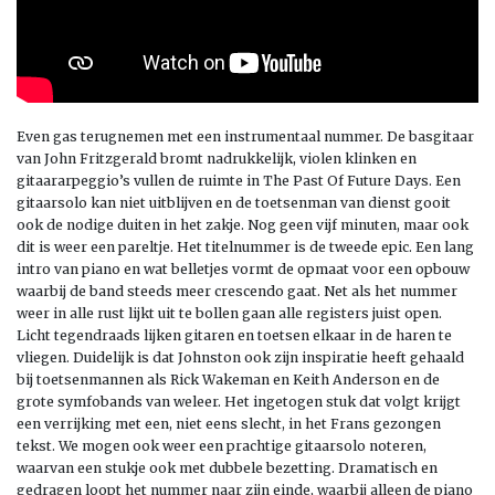
Even gas terugnemen met een instrumentaal nummer. De basgitaar
van John Fritzgerald bromt nadrukkelijk, violen klinken en
gitaararpeggio’s vullen de ruimte in The Past Of Future Days. Een
gitaarsolo kan niet uitblijven en de toetsenman van dienst gooit
ook de nodige duiten in het zakje. Nog geen vijf minuten, maar ook
dit is weer een pareltje. Het titelnummer is de tweede epic. Een lang
intro van piano en wat belletjes vormt de opmaat voor een opbouw
waarbij de band steeds meer crescendo gaat. Net als het nummer
weer in alle rust lijkt uit te bollen gaan alle registers juist open.
Licht tegendraads lijken gitaren en toetsen elkaar in de haren te
vliegen. Duidelijk is dat Johnston ook zijn inspiratie heeft gehaald
bij toetsenmannen als Rick Wakeman en Keith Anderson en de
grote symfobands van weleer. Het ingetogen stuk dat volgt krijgt
een verrijking met een, niet eens slecht, in het Frans gezongen
tekst. We mogen ook weer een prachtige gitaarsolo noteren,
waarvan een stukje ook met dubbele bezetting. Dramatisch en
gedragen loopt het nummer naar zijn einde, waarbij alleen de piano