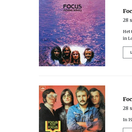
Foc
28 
Het 
in 
Foc
28 
In 1