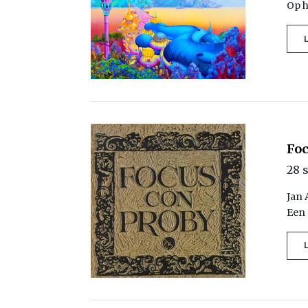
Op h
Foc
28 
Jan 
Een