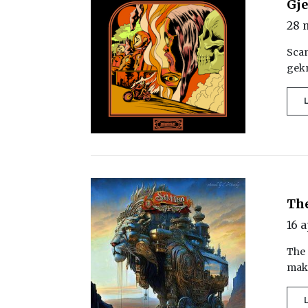
Gje
28 
Scan
gekr
The
16 
The 
mak