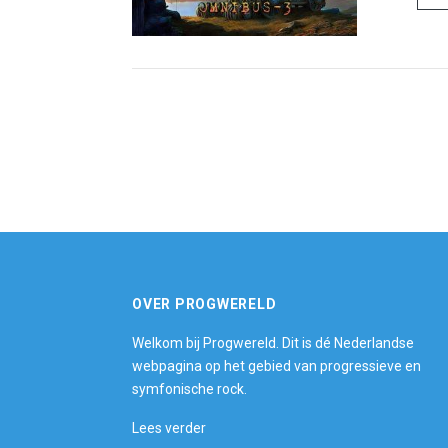
OVER PROGWERELD
Welkom bij Progwereld. Dit is dé Nederlandse
webpagina op het gebied van progressieve en
symfonische rock.
Lees verder