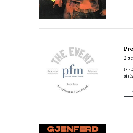
Pre
2 s
Op 2
als 