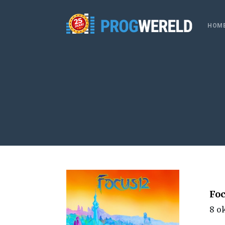
HOM
Foc
8 o