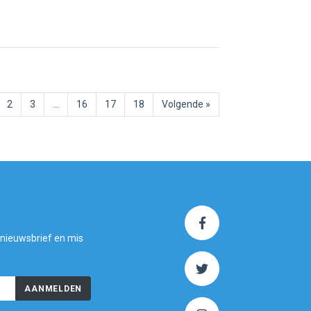
2
3
…
16
17
18
Volgende »
 nieuwsbrief en mis
AANMELDEN