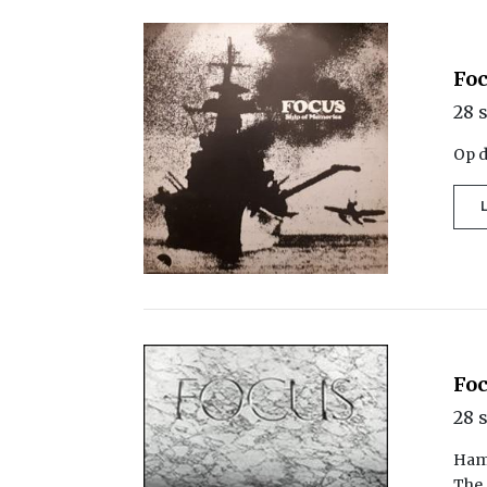
Foc
28 
Op d
Fo
28 
Hamb
The