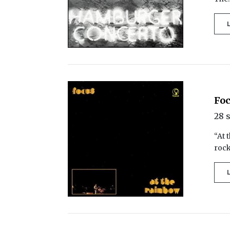
Foc
28 
“At 
roc