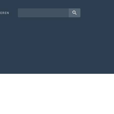
search
EREN