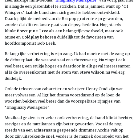
zeer aardige mini-debuut “
Imaginary Menagerie
” van vorig jaar niet
in slaagde een platenlabel te strikken. Dat is jammer, want op “Of
Whispers” laat de band zien zich goed te hebben ontwikkeld.
Daarbij lijkt de invloed van de Britpop groter te zijn geworden,
zonder dat dit ten koste gaat van de psychedelica. Nog steeds
klinkt
Porcupine Tree
als een belangrijk voorbeeld, maar ook
Muse
en
Coldplay
behoren duidelijk tot de favorieten van
hoofdcomponist Bob Leek.
Belangrijke verbetering is zijn zang. Ik had moeite met de zang op
de debuutplaat, die was wat saai en schreeuwerig. Nu zingt Leek
veel beter, een stukje hoger en daardoor in elk geval interessanter,
al is de overeenkomst met de stem van
Steve Wilson
nu wel erg
duidelijk.
Ook de teksten van cabaretier en schrijver Henry Crud zijn wat
meer volwassen. Al ligt het drama voortdurend op de loer, de
woorden bekken veel beter dan de voorspelbare rijmpjes van
“Imaginary Menagerie”.
Muzikaal gezien is er zeker ook verbetering, de band klinkt hechter,
steviger en de muzikanten zijn beter geworden. Vooral de nog
steeds van een achternaam gespeende drummer Archie valt op
door zijn uitstekende spel. Verder is de muziek doorspekt van het