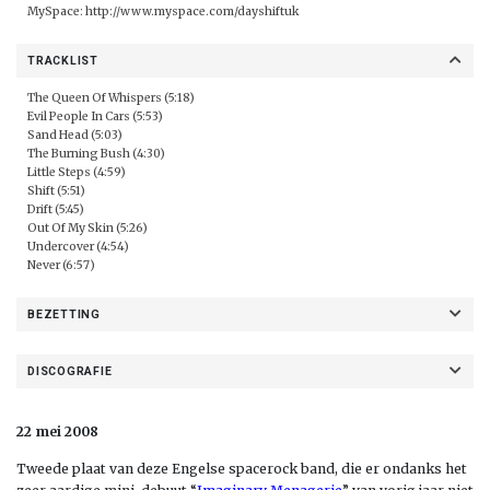
MySpace:
http://www.myspace.com/dayshiftuk
TRACKLIST
The Queen Of Whispers (5:18)
Evil People In Cars (5:53)
Sand Head (5:03)
The Burning Bush (4:30)
Little Steps (4:59)
Shift (5:51)
Drift (5:45)
Out Of My Skin (5:26)
Undercover (4:54)
Never (6:57)
BEZETTING
DISCOGRAFIE
22 mei 2008
Tweede plaat van deze Engelse spacerock band, die er ondanks het