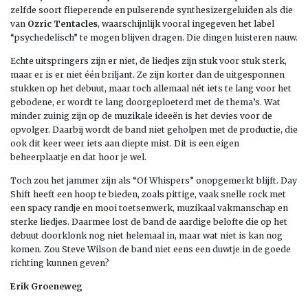
zelfde soort flieperende en pulserende synthesizergeluiden als die
van
Ozric Tentacles
, waarschijnlijk vooral ingegeven het label
“psychedelisch” te mogen blijven dragen. Die dingen luisteren nauw.
Echte uitspringers zijn er niet, de liedjes zijn stuk voor stuk sterk,
maar er is er niet één briljant. Ze zijn korter dan de uitgesponnen
stukken op het debuut, maar toch allemaal nét iets te lang voor het
gebodene, er wordt te lang doorgeploeterd met de thema’s. Wat
minder zuinig zijn op de muzikale ideeën is het devies voor de
opvolger. Daarbij wordt de band niet geholpen met de productie, die
ook dit keer weer iets aan diepte mist. Dit is een eigen
beheerplaatje en dat hoor je wel.
Toch zou het jammer zijn als “Of Whispers” onopgemerkt blijft. Day
Shift heeft een hoop te bieden, zoals pittige, vaak snelle rock met
een spacy randje en mooi toetsenwerk, muzikaal vakmanschap en
sterke liedjes. Daarmee lost de band de aardige belofte die op het
debuut doorklonk nog niet helemaal in, maar wat niet is kan nog
komen. Zou Steve Wilson de band niet eens een duwtje in de goede
richting kunnen geven?
Erik Groeneweg