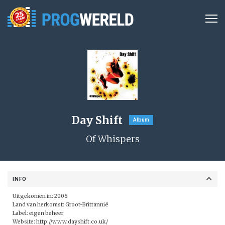
Day Shift
Album
Of Whispers
INFO
Uitgekomen in: 2006
Land van herkomst: Groot-Brittannië
Label: eigen beheer
Website:
http://www.dayshift.co.uk/